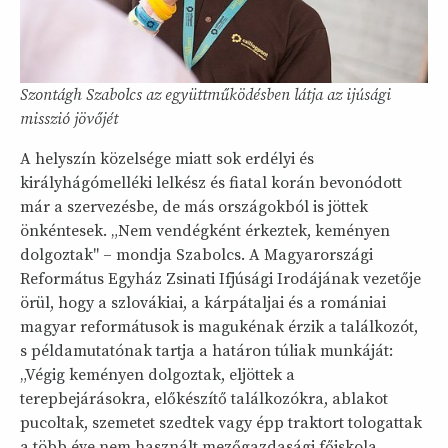
Szontágh Szabolcs az együttműködésben látja az ijúsági
misszió jövőjét
A helyszín közelsége miatt sok erdélyi és
királyhágómelléki lelkész és fiatal korán bevonódott
már a szervezésbe, de más országokból is jöttek
önkéntesek. „Nem vendégként érkeztek, keményen
dolgoztak" – mondja Szabolcs. A Magyarországi
Református Egyház Zsinati Ifjúsági Irodájának vezetője
örül, hogy a szlovákiai, a kárpátaljai és a romániai
magyar reformátusok is magukénak érzik a találkozót,
s példamutatónak tartja a határon túliak munkáját:
„Végig keményen dolgoztak, eljöttek a
terepbejárásokra, előkészítő találkozókra, ablakot
pucoltak, szemetet szedtek vagy épp traktort tologattak
a több éve nem használt mezőgazdasági főiskola