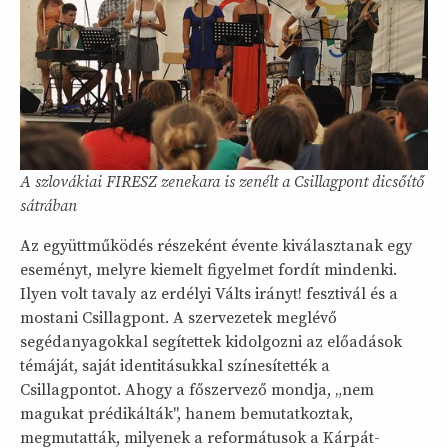
A szlovákiai FIRESZ zenekara is zenélt a Csillagpont dicsőítő
sátrában
Az együttműködés részeként évente kiválasztanak egy
eseményt, melyre kiemelt figyelmet fordít mindenki.
Ilyen volt tavaly az erdélyi Válts irányt! fesztivál és a
mostani Csillagpont. A szervezetek meglévő
segédanyagokkal segítettek kidolgozni az előadások
témáját, saját identitásukkal színesítették a
Csillagpontot. Ahogy a főszervező mondja, „nem
magukat prédikálták", hanem bemutatkoztak,
megmutatták, milyenek a reformátusok a Kárpát-