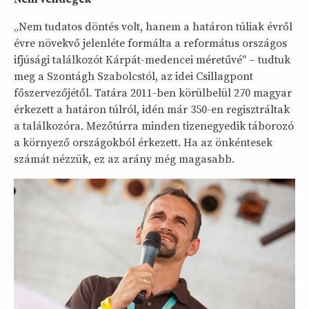
„Nem tudatos döntés volt, hanem a határon túliak évről
évre növekvő jelenléte formálta a református országos
ifjúsági találkozót Kárpát-medencei méretűvé" – tudtuk
meg a Szontágh Szabolcstól, az idei Csillagpont
főszervezőjétől. Tatára 2011-ben körülbelül 270 magyar
érkezett a határon túlról, idén már 350-en regisztráltak
a találkozóra. Mezőtúrra minden tizenegyedik táborozó
a környező országokból érkezett. Ha az önkéntesek
számát nézzük, ez az arány még magasabb.