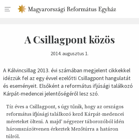
A Csillagpont közös
2014. augusztus 1.
A Kálvincsillag 2013. évi számában megjelent cikkekkel
idézzük fel az egy évvel ezelőtti Csillagpont hangulatát
és eseményeit. Elsőként a református ifjúsági találkozó
Kárpát-medencei jelentőségéről lesz szó.
Tíz éves a Csillagpont, s úgy tűnik, hogy az országos
református ifjúsági találkozó kezd Kárpát-medencei
méreteket ölteni. A majd' négyezer táborozóból idén
háromszázötvenen érkeztek Mezőtúrra a határon
túlról.