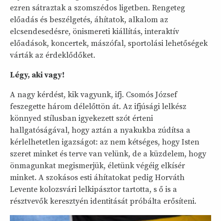
ezren sátraztak a szomszédos ligetben. Rengeteg
előadás és beszélgetés, áhítatok, alkalom az
elcsendesedésre, önismereti kiállítás, interaktív
előadások, koncertek, mászófal, sportolási lehetőségek
várták az érdeklődőket.
Légy, aki vagy!
A nagy kérdést, kik vagyunk, ifj. Csomós József
feszegette három délelőttön át. Az ifjúsági lelkész
könnyed stílusban igyekezett szót érteni
hallgatóságával, hogy aztán a nyakukba zúdítsa a
kérlelhetetlen igazságot: az nem kétséges, hogy Isten
szeret minket és terve van velünk, de a küzdelem, hogy
önmagunkat megismerjük, életünk végéig elkísér
minket. A szokásos esti áhítatokat pedig Horváth
Levente kolozsvári lelkipásztor tartotta, s ő is a
résztvevők keresztyén identitását próbálta erősíteni.