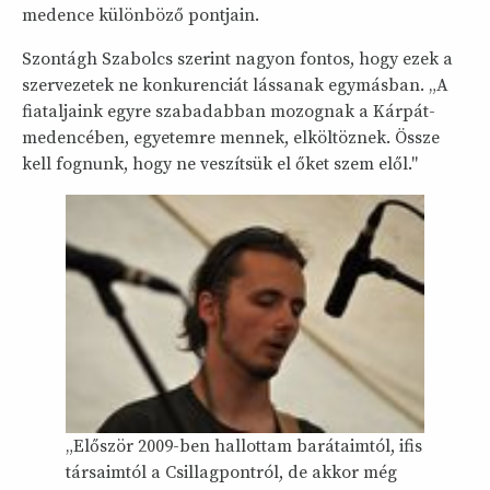
medence különböző pontjain.
Szontágh Szabolcs szerint nagyon fontos, hogy ezek a
szervezetek ne konkurenciát lássanak egymásban. „A
fiataljaink egyre szabadabban mozognak a Kárpát-
medencében, egyetemre mennek, elköltöznek. Össze
kell fognunk, hogy ne veszítsük el őket szem elől."
„Először 2009-ben hallottam barátaimtól, ifis
társaimtól a Csillagpontról, de akkor még