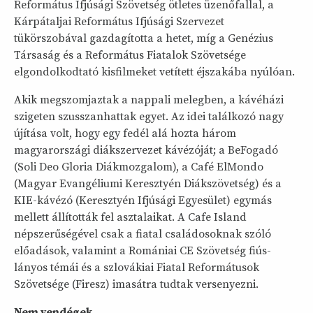
Református Ifjúsági Szövetség ötletes üzenőfallal, a
Kárpátaljai Református Ifjúsági Szervezet
tükörszobával gazdagította a hetet, míg a Genézius
Társaság és a Református Fiatalok Szövetsége
elgondolkodtató kisfilmeket vetített éjszakába nyúlóan.
Akik megszomjaztak a nappali melegben, a kávéházi
szigeten szusszanhattak egyet. Az idei találkozó nagy
újítása volt, hogy egy fedél alá hozta három
magyarországi diákszervezet kávézóját; a BeFogadó
(Soli Deo Gloria Diákmozgalom), a Café ElMondo
(Magyar Evangéliumi Keresztyén Diákszövetség) és a
KIE-kávézó (Keresztyén Ifjúsági Egyesület) egymás
mellett állították fel asztalaikat. A Cafe Island
népszerűségével csak a fiatal családosoknak szóló
előadások, valamint a Romániai CE Szövetség fiús-
lányos témái és a szlovákiai Fiatal Reformátusok
Szövetsége (Firesz) imasátra tudtak versenyezni.
Nem vendégek