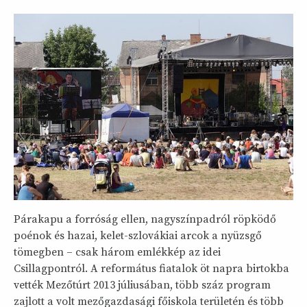
Párakapu a forróság ellen, nagyszínpadról röpködő
poénok és hazai, kelet-szlovákiai arcok a nyüzsgő
tömegben – csak három emlékkép az idei
Csillagpontról. A református fiatalok öt napra birtokba
vették Mezőtúrt 2013 júliusában, több száz program
zajlott a volt mezőgazdasági főiskola területén és több