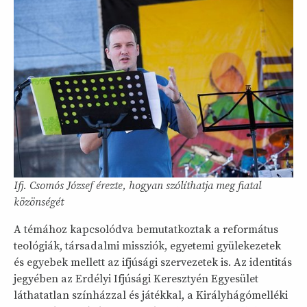
Ifj. Csomós József érezte, hogyan szólíthatja meg fiatal
közönségét
A témához kapcsolódva bemutatkoztak a református
teológiák, társadalmi missziók, egyetemi gyülekezetek
és egyebek mellett az ifjúsági szervezetek is. Az identitás
jegyében az Erdélyi Ifjúsági Keresztyén Egyesület
láthatatlan színházzal és játékkal, a Királyhágómelléki