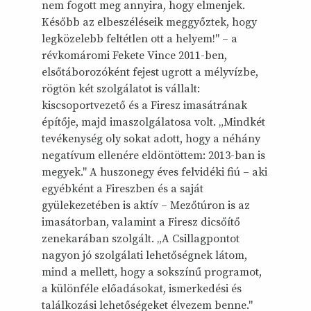
nem fogott meg annyira, hogy elmenjek.
Később az elbeszéléseik meggyőztek, hogy
legközelebb feltétlen ott a helyem!" – a
révkomáromi Fekete Vince 2011-ben,
elsőtáborozóként fejest ugrott a mélyvízbe,
rögtön két szolgálatot is vállalt:
kiscsoportvezető és a Firesz imasátrának
építője, majd imaszolgálatosa volt. „Mindkét
tevékenység oly sokat adott, hogy a néhány
negatívum ellenére eldöntöttem: 2013-ban is
megyek." A huszonegy éves felvidéki fiú – aki
egyébként a Fireszben és a saját
gyülekezetében is aktív – Mezőtúron is az
imasátorban, valamint a Firesz dicsőítő
zenekarában szolgált. „A Csillagpontot
nagyon jó szolgálati lehetőségnek látom,
mind a mellett, hogy a sokszínű programot,
a különféle előadásokat, ismerkedési és
találkozási lehetőségeket élvezem benne."