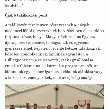
területén."
Újabb találkozási pont
A találkozón tevékenyen részt vesznek a Kárpát-
medencei ifjúsági szervezetek is. A 2009-ben elkezdődött
folyamat része, hogy a Magyar Református Egyház
ifjúsági szervezeteinek, teológiáinak és egyetemi
gyülekezeteinek képviselői évente kétszer találkoznak,
közösen gondolkodnak, tanulnak egymástól. A
Csillagpont nem a csúcspontja, csak egy állomása
ennek a folyamatnak, akárcsak a programcserék, az
időpontok egymáshoz igazítása, előadók ajánlása vagy
a közös kezdeményezések, mint az ifjúsági imaéjjel.