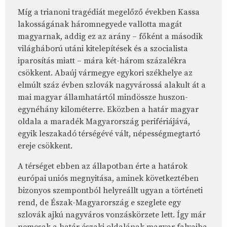
Míg a trianoni tragédiát megelőző években Kassa
lakosságának háromnegyede vallotta magát
magyarnak, addig ez az arány – főként a második
világháború utáni kitelepítések és a szocialista
iparosítás miatt – mára két-három százalékra
csökkent. Abaúj vármegye egykori székhelye az
elmúlt száz évben szlovák nagyvárossá alakult át a
mai magyar államhatártól mindössze huszon-
egynéhány kilométerre. Eközben a határ magyar
oldala a maradék Magyarország perifériájává,
egyik leszakadó térségévé vált, népességmegtartó
ereje csökkent.
A térséget ebben az állapotban érte a határok
európai uniós megnyitása, aminek következtében
bizonyos szempontból helyreállt ugyan a történeti
rend, de Észak-Magyarország e szeglete egy
szlovák ajkú nagyváros vonzáskörzete lett. Így már