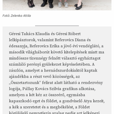
Fotó: Zelenka Attila
Géresi Takács Klaudia és Géresi Róbert
lelkipásztorok, valamint Referovics Diana és
édesanyja, Referovics Erika a jövő évi vendéglátó, a
második világháborút követő kitelepítések miatt ma
mindössze tizennégy felnőtt választó egyháztagot
számláló perényi gyülekezet képviseletében. A
zászlón, amelyet a hernádszurdokiaktól kaptak
ajándékba a részt vevő közösségek, az
„Összetartozunk” felirat alatt látható a rendezvény
logója, Pállay Kovács Szilvia grafikus alkotása,
amelyen a két kéz az összeérő, egymásba
kapaszkodó eget és földet, a gondviselő Atya kezeit,
a kék a szeretetet és a megbékélést, a Földet
körülölelő nemzetiszín szalag pedig azt jelképezi,