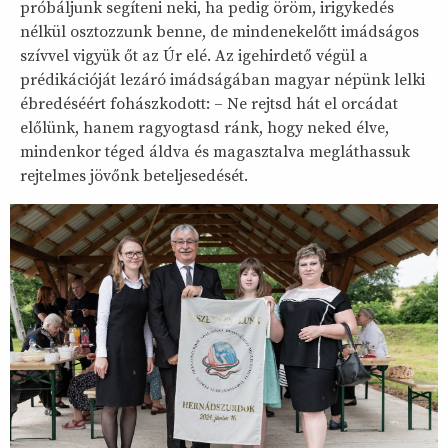
próbáljunk segíteni neki, ha pedig öröm, irigykedés
nélkül osztozzunk benne, de mindenekelőtt imádságos
szívvel vigyük őt az Úr elé. Az igehirdető végül a
prédikációját lezáró imádságában magyar népünk lelki
ébredéséért fohászkodott: – Ne rejtsd hát el orcádat
előlünk, hanem ragyogtasd ránk, hogy neked élve,
mindenkor téged áldva és magasztalva megláthassuk
rejtelmes jövőnk beteljesedését.