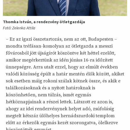
Thomka István, a rendezvény ötletgazdája
Fotó: Zelenka Attila
– Ez az igazi összetartozás, nem az ott, Budapesten –
mondta tréfásan-komolyan az ötletgazda a messzi
fővárosból jött újságírót köszöntve két héttel ezelőtt,
amikor megérkeztünk az idén június 16-ra időzített
ünnepségre. Arra utalt ezzel, hogy az elmúlt években
valódi közösség épült a határ mentén élők között, akiket
sok esetben máig rokoni szálak kötnek össze, és akik e
találkozásoknak és a nyitott határoknak is
köszönhetően, nem túlzás, ismét egymás
hétköznapjainak a részei lettek. Látszott ez azon is,
ahogy az idei rendezvénynek helyet adó, zsúfolásig
megtelt kétszáz ülőhelyes hernádszurdoki templom
előtt az érkezők egymás kezét szorongatva, ölelkezve
köszöntötték egymást.