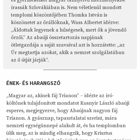
és gyermekeiket magyar tannyelvű intézményekbe
írassák Szlovákiában is. Nem véletlenül mondott
templomi köszöntőjében Thomka István is
köszönetet az őrállóknak, Wass Albertet idézve:
„Áldottak legyenek a hűségesek, mert ők a jövendő
őrzői.” Az abaúji összetartozás napjának
ötletgazdája a saját szavaival azt is hozzátette: „az
Úr megtartja azokat, akik a nemzet szolgálatában
az ő útját járják”.
ÉNEK- ÉS HARANGSZÓ
„Magyar az, akinek fáj Trianon” – idézte az író-
költőnek tulajdonított mondatot Kusnyír László abaúji
esperes, megjegyezve, hogy Abaújnak nagyon fáj
Trianon. A gyásznap, tapasztalatai szerint, mára
nemzeti egységünnepé alakult át, és ha templomban
ülik meg, az is mindig elhangzik, hogy Krisztus