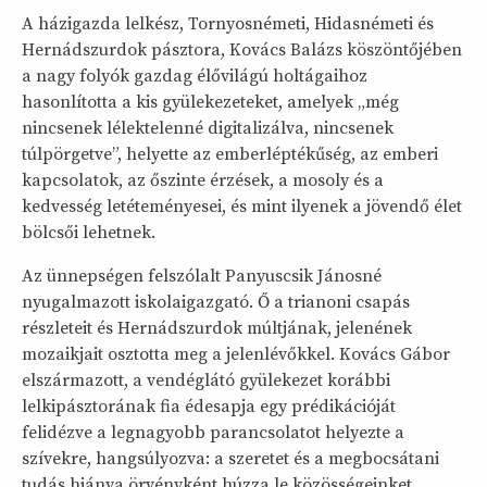
A házigazda lelkész, Tornyosnémeti, Hidasnémeti és
Hernádszurdok pásztora, Kovács Balázs köszöntőjében
a nagy folyók gazdag élővilágú holtágaihoz
hasonlította a kis gyülekezeteket, amelyek „még
nincsenek lélektelenné digitalizálva, nincsenek
túlpörgetve”, helyette az emberléptékűség, az emberi
kapcsolatok, az őszinte érzések, a mosoly és a
kedvesség letéteményesei, és mint ilyenek a jövendő élet
bölcsői lehetnek.
Az ünnepségen felszólalt Panyuscsik Jánosné
nyugalmazott iskolaigazgató. Ő a trianoni csapás
részleteit és Hernádszurdok múltjának, jelenének
mozaikjait osztotta meg a jelenlévőkkel. Kovács Gábor
elszármazott, a vendéglátó gyülekezet korábbi
lelkipásztorának fia édesapja egy prédikációját
felidézve a legnagyobb parancsolatot helyezte a
szívekre, hangsúlyozva: a szeretet és a megbocsátani
tudás hiánya örvényként húzza le közösségeinket.