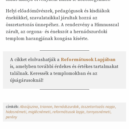
Helyi előadóművészek, pedagógusok és kisdiákok
énekükkel, szavalataikkal járultak hozzá az
összetartozás ünnepéhez. A rendezvény a Himnusszal
zárult, az orgona- és énekszót a hernádszurdoki
templom harangjának kongása kísérte.
A cikket elolvashatják a
Reformátusok Lapjában
is, amelyben további érdekes és értékes tartalmakat
találnak. Keressék a templomokban és az
újságárusoknál!
címkék:
Abaújszina
trianon
hernádszurdok
összetartozás napja
hidasnémeti
miglécnémeti
reformátusok lapja
tornyosnémeti
perény