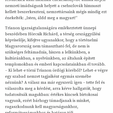
nemzeti imádságunk helyett a csehszlovák himnuszt
kellett beszerkeszteni, nemzettársaink mégis mindig ezt
énekelték: „Isten, áldd meg a magyart!”
Trianon igazságtalanságára emlékeztetett ünnepi
beszédében Hörcsik Richárd, a térség országgyűlési
képviselője, kifejtve ugyanakkor, hogy a történelmi
Magyarország nem támasztható fel, de nem is
szükséges feltámadnia, hiszen a lelkünkben, a
kultúránkban, a nyelvünkben, az általunk épített
templomokban és emberi kapcsolatainkban él tovább.
– Ki lehet-e törni Trianon ördögi köréből? Lehet-e végre
egy szabad nemzet tagjaiként egymás szemébe
néznünk? A válasz ma már egyszerű: igen – tette fel és
válaszolta meg a kérdést, arra kérve hallgatóit, hogy
tudatosítsák magukban: értékes kincsek birtokosai
vagyunk, ezért bárhogy támadjanak is minket,
ragaszkodnunk kell magyarságunkhoz,
reformátusságunkhoz és határon túli