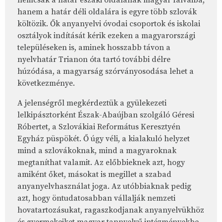
nemcsak a határ északi oldalának magyar falvaiba,
hanem a határ déli oldalára is egyre több szlovák
költözik. Ők anyanyelvi óvodai csoportok és iskolai
osztályok indítását kérik ezeken a magyarországi
településeken is, aminek hosszabb távon a
nyelvhatár Trianon óta tartó további délre
húzódása, a magyarság szórványosodása lehet a
következménye.
A jelenségről megkérdeztük a gyülekezeti
lelkipásztorként Észak-Abaújban szolgáló Géresi
Róbertet, a Szlovákiai Református Keresztyén
Egyház püspökét. Ő úgy véli, a kialakuló helyzet
mind a szlovákoknak, mind a magyaroknak
megtaníthat valamit. Az előbbieknek azt, hogy
amiként őket, másokat is megillet a szabad
anyanyelvhasználat joga. Az utóbbiaknak pedig
azt, hogy öntudatosabban vállalják nemzeti
hovatartozásukat, ragaszkodjanak anyanyelvükhöz