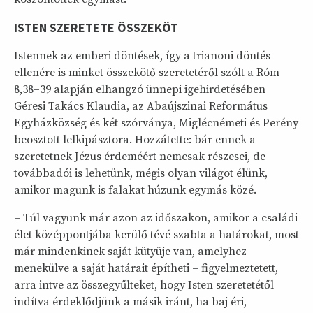
ISTEN SZERETETE ÖSSZEKÖT
Istennek az emberi döntések, így a trianoni döntés
ellenére is minket összekötő szeretetéről szólt a Róm
8,38–39 alapján elhangzó ünnepi igehirdetésében
Géresi Takács Klaudia, az Abaújszinai Református
Egyházközség és két szórványa, Miglécnémeti és Perény
beosztott lelkipásztora. Hozzátette: bár ennek a
szeretetnek Jézus érdeméért nemcsak részesei, de
továbbadói is lehetünk, mégis olyan világot élünk,
amikor magunk is falakat húzunk egymás közé.
– Túl vagyunk már azon az időszakon, amikor a családi
élet középpontjába kerülő tévé szabta a határokat, most
már mindenkinek saját kütyüje van, amelyhez
menekülve a saját határait építheti – figyelmeztetett,
arra intve az összegyűlteket, hogy Isten szeretetétől
indítva érdeklődjünk a másik iránt, ha baj éri,