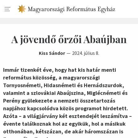
A jövendő őrzői Abaújban
Kiss Sándor
2024. július 8.
Immár tizenkét éve, hogy hat kis határ menti
református közösség, a magyarországi
Tornyosnémeti, Hidasnémeti és Hernádszurdok,
valamint a szlovákiai Abaújszina, Miglécnémeti és
Perény gyülekezete a nemzeti összetartozás
napjához kapcsolódva közös programot hirdetett.
Azóta – a világjárvány két esztendejét leszámítva –
évente találkoznak hol az egyikük, hol a másikuk
otthonában, kétszázan, de akár háromszázan is