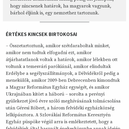
hogy nincsenek határok, ha magyarok vagyunk,
bárhol éljünk is, egy nemzethez tartozunk.
ÉRTÉKES KINCSEK BIRTOKOSAI
– Összetartoztunk, amikor szétdaraboltak minket,
amikor nem tudtuk elfogadni ezt, amikor
átjárhatatlanok voltak a határok, amikor lélekben ott
voltunk a temesvári parókiánál, amikor elindultak
Erdélybe a segélyszállítmányok, a Délvidékről pedig a
menekülők, amikor 2009-ben Debrecenben kimondtuk
a Magyar Református Egyház egységét, és amikor
Ukrajnában kitört a háború – sorolta a perényi
gyülekezet jövő évre szóló meghívásának tolmácsolása
után Géresi Róbert, a három felvidéki egyházközség
lelkipásztora. A Szlovákiai Református Keresztyén
Egyház püspöke végül arra is emlékeztetett, hogy a
felvidékiek által használt énekeskönyvbe annak idején