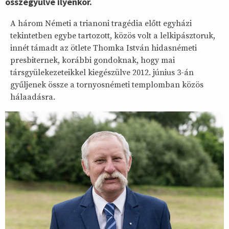
összegyűlve ilyenkor.
A három Németi a trianoni tragédia előtt egyházi
tekintetben egybe tartozott, közös volt a lelkipásztoruk,
innét támadt az ötlete Thomka István hidasnémeti
presbiternek, korábbi gondoknak, hogy mai
társgyülekezeteikkel kiegészülve 2012. június 3-án
gyűljenek össze a tornyosnémeti templomban közös
hálaadásra.