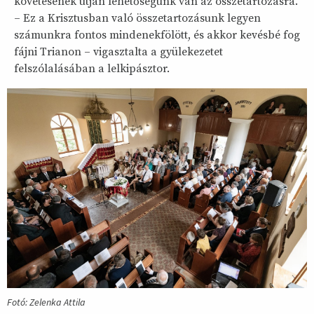
követésének útján lehetőségünk van az összetartozásra.
– Ez a Krisztusban való összetartozásunk legyen
számunkra fontos mindenekfölött, és akkor kevésbé fog
fájni Trianon – vigasztalta a gyülekezetet
felszólalásában a lelkipásztor.
Fotó: Zelenka Attila