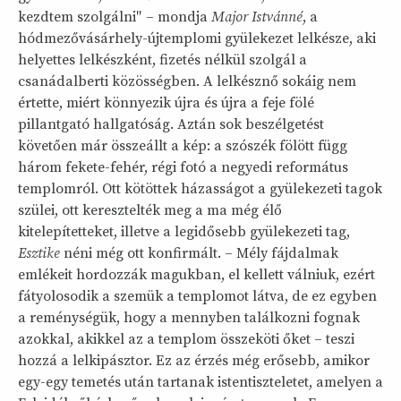
kezdtem szolgálni″ – mondja
Major Istvánné
, a
hódmezővásárhely-újtemplomi gyülekezet lelkésze, aki
helyettes lelkészként, fizetés nélkül szolgál a
csanádalberti közösségben. A lelkésznő sokáig nem
értette, miért könnyezik újra és újra a feje fölé
pillantgató hallgatóság. Aztán sok beszélgetést
követően már összeállt a kép: a szószék fölött függ
három fekete-fehér, régi fotó a negyedi református
templomról. Ott kötöttek házasságot a gyülekezeti tagok
szülei, ott keresztelték meg a ma még élő
kitelepítetteket, illetve a legidősebb gyülekezeti tag,
Esztike
néni még ott konfirmált. – Mély fájdalmak
emlékeit hordozzák magukban, el kellett válniuk, ezért
fátyolosodik a szemük a templomot látva, de ez egyben
a reménységük, hogy a mennyben találkozni fognak
azokkal, akikkel az a templom összeköti őket – teszi
hozzá a lelkipásztor. Ez az érzés még erősebb, amikor
egy-egy temetés után tartanak istentiszteletet, amelyen a