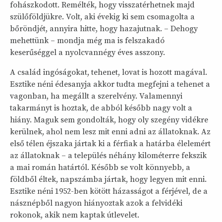
fohászkodott. Remélték, hogy visszatérhetnek majd
szülőföldjükre. Volt, aki évekig ki sem csomagolta a
bőröndjét, annyira hitte, hogy hazajutnak. – Dehogy
mehettünk – mondja még ma is felszakadó
keserűséggel a nyolcvannégy éves asszony.
A család ingóságokat, tehenet, lovat is hozott magával.
Esztike néni édesanyja akkor tudta megfejni a tehenet a
vagonban, ha megállt a szerelvény. Valamennyi
takarmányt is hoztak, de abból később nagy volt a
hiány. Maguk sem gondolták, hogy oly szegény vidékre
kerülnek, ahol nem lesz mit enni adni az állatoknak. Az
első télen éjszaka jártak ki a férfiak a határba élelemért
az állatoknak – a település néhány kilométerre fekszik
a mai román határtól. Később se volt könnyebb, a
földből éltek, napszámba jártak, hogy legyen mit enni.
Esztike néni 1952-ben kötött házasságot a férjével, de a
násznépből nagyon hiányoztak azok a felvidéki
rokonok, akik nem kaptak útlevelet.