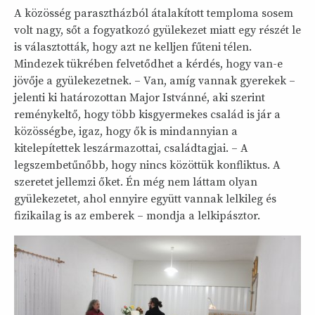
A közösség parasztházból átalakított temploma sosem
volt nagy, sőt a fogyatkozó gyülekezet miatt egy részét le
is választották, hogy azt ne kelljen fűteni télen.
Mindezek tükrében felvetődhet a kérdés, hogy van-e
jövője a gyülekezetnek. – Van, amíg vannak gyerekek –
jelenti ki határozottan Major Istvánné, aki szerint
reménykeltő, hogy több kisgyermekes család is jár a
közösségbe, igaz, hogy ők is mindannyian a
kitelepítettek leszármazottai, családtagjai. – A
legszembetűnőbb, hogy nincs közöttük konfliktus. A
szeretet jellemzi őket. Én még nem láttam olyan
gyülekezetet, ahol ennyire együtt vannak lelkileg és
fizikailag is az emberek – mondja a lelkipásztor.