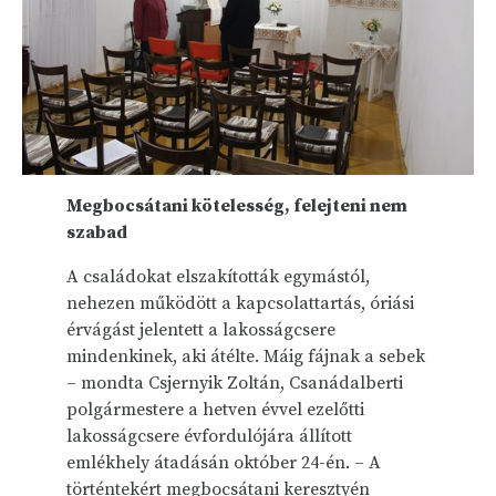
Megbocsátani kötelesség, felejteni nem
szabad
A családokat elszakították egymástól,
nehezen működött a kapcsolattartás, óriási
érvágást jelentett a lakosságcsere
mindenkinek, aki átélte. Máig fájnak a sebek
– mondta Csjernyik Zoltán, Csanádalberti
polgármestere a hetven évvel ezelőtti
lakosságcsere évfordulójára állított
emlékhely átadásán október 24-én. – A
történtekért megbocsátani keresztyén