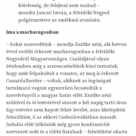
kötelesség, de felejteni nem szabad –
mondta Jancsó István, a felvidéki Negyed
polgármestere az emlékmű avatásán.
Ima a marhavagonban
– Sokat szenvedtünk – mondja Esz­tike néni, aki hetven
évvel ezelőtt érkezett marhavagonban a felvidéki
Negyedről Magyarországra. Családjával olyan
értelemben még a szerencsésebbek közé tartoztak,
hogy amit felpakoltak a vonatra, az meg is érkezett
Csanádalbertire – voltak, akiknek az ingóságait
tartalmazó vagont egyszerűen lecsatolták a
szerelvényről a magyar határ előtt. Esztike néni
szüleivel és öt testvérével utazott a hét napig tartó úton.
Egy testvére nem kapott fehér levelet, azaz kitelepítési
felszólítást, ő az akkori Csehszlovákiában maradt.
Indulás előtt lelkészük még gyors konfirmációt
szervezett neki és a többi fiatalnak – felnőttként akarta