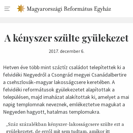
A kényszer szülte gyülekezet
2017. december 6.
Hetven éve több mint száztíz családot telepítettek ki a
felvidéki Negyedről a Csongrád megyei Csanádalbertire
a csehszlovák–magyar lakosságcsere keretében. A
felvidéki reformátusok gyülekezetet alapítottak a
településen, majd imaházat alakítottak ki, amelyet a mai
napig templomnak neveznek, emlékeztetve magukat a
Negyeden hagyott, hatalmas templomukra.
„Száz százalékban kényszer-lakosságcsere szülte ezt a
gyülekezetet, de erről mit sem tudtam, amikor itt