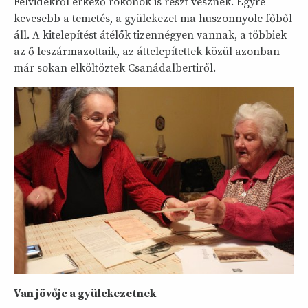
Felvidékről érkező rokonok is részt vesznek. Egyre
kevesebb a temetés, a gyülekezet ma huszonnyolc főből
áll. A kitelepítést átélők tizennégyen vannak, a többiek
az ő leszármazot­taik, az áttelepítettek közül azonban
már sokan elköltöztek Csanádalbertiről.
Van jövője a gyülekezetnek