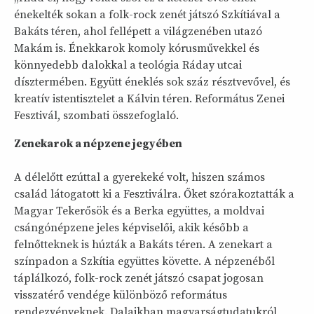
énekelték sokan a folk-rock zenét játszó Szkítiával a
Bakáts téren, ahol fellépett a világzenében utazó
Makám is. Énekkarok komoly kórusművekkel és
könnyedebb dalokkal a teológia Ráday utcai
dísztermében. Együtt éneklés sok száz résztvevővel, és
kreatív istentisztelet a Kálvin téren. Református Zenei
Fesztivál, szombati összefoglaló.
Zenekarok a népzene jegyében
A délelőtt ezúttal a gyerekeké volt, hiszen számos
család látogatott ki a Fesztiválra. Őket szórakoztatták a
Magyar Tekerősök és a Berka együttes, a moldvai
csángónépzene jeles képviselői, akik később a
felnőtteknek is húzták a Bakáts téren. A zenekart a
színpadon a Szkítia együttes követte. A népzenéből
táplálkozó, folk-rock zenét játszó csapat jogosan
visszatérő vendége különböző református
rendezvényeknek. Dalaikban magyarságtudatukról