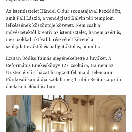
Az istentisztelet Händel C-dúr szonátájával kezdődött,
amit Páll László, a vendéglátó Kálvin téri templom
lelkészének köszöntője követett. Nem csak a
művészetektől kreatív az istentisztelet, hanem azért is,
mert sokkal aktívabb részvételt követel a
szolgálattevőktől és hallgatóktól is, mondta.
Ezután Bódiss Tamás megénekeltette a hívőket. A
Református Énekeskönyv 127. zsoltára, Ha nem az
Úristen építi a házat hangzott fel, majd Telemann
Pünkösdi kantátája szólalt meg Trubin Beáta szoprán
énekesnő előadásában.