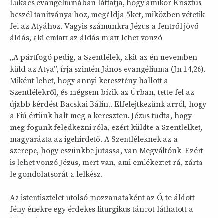
Lukács evangéliumában láttatja, hogy amikor Krisztus
beszél tanítványaihoz, megáldja őket, miközben vétetik
fel az Atyához. Vagyis számunkra Jézus a fentről jövő
áldás, aki emiatt az áldás miatt lehet vonzó.
„A pártfogó pedig, a Szentlélek, akit az én nevemben
küld az Atya”, írja szintén János evangéliuma (Jn 14,26).
Miként lehet, hogy annyi keresztény hallott a
Szentlélekről, és mégsem bízik az Úrban, tette fel az
újabb kérdést Bacskai Bálint. Elfelejtkezünk arról, hogy
a Fiú értünk halt meg a kereszten. Jézus tudta, hogy
meg fogunk feledkezni róla, ezért küldte a Szentlelket,
magyarázta az igehirdető. A Szentléleknek az a
szerepe, hogy eszünkbe jutassa, van Megváltónk. Ezért
is lehet vonzó Jézus, mert van, ami emlékeztet rá, zárta
le gondolatsorát a lelkész.
Az istentisztelet utolsó mozzanataként az Ó, te áldott
fény énekre egy érdekes liturgikus táncot láthatott a