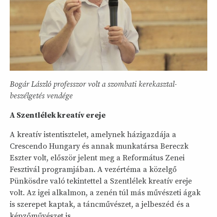
Bogár László professzor volt a szombati kerekasztal-
beszélgetés vendége
A Szentlélek kreatív ereje
A kreatív istentisztelet, amelynek házigazdája a
Crescendo Hungary és annak munkatársa Bereczk
Eszter volt, először jelent meg a Református Zenei
Fesztivál programjában. A vezértéma a közelgő
Pünkösdre való tekintettel a Szentlélek kreatív ereje
volt. Az igei alkalmon, a zenén túl más művészeti ágak
is szerepet kaptak, a táncművészet, a jelbeszéd és a
képzőművészet is.