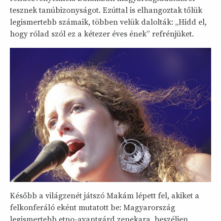
tesznek tanúbizonyságot. Ezúttal is elhangoztak tőlük
legismertebb számaik, többen velük dalolták: „Hidd el,
hogy rólad szól ez a kétezer éves ének” refrénjüket.
Később a világzenét játszó Makám lépett fel, akiket a
felkonferáló eként mutatott be: Magyarország
legismertebb etno-avantgárd zenekara, beszéljen