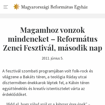
Magamhoz vonzok
mindeneket – Református
Zenei Fesztivál, második nap
2011. június 5.
A fesztivál szombati programjában volt folk-rock és
világzene a Bakáts téren, a teológia Ráday utcai
dísztermében énekkarok léptek fel, a Kálvin téren
együtténeklés és kreatív istentisztelet várta az
érdeklődőket.
„Hidd el, hogy rólad szól ez a kétezer éves ének” –