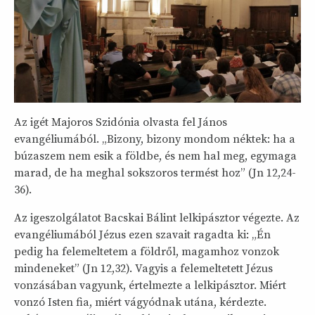
Az igét Majoros Szidónia olvasta fel János
evangéliumából. „Bizony, bizony mondom néktek: ha a
búzaszem nem esik a földbe, és nem hal meg, egymaga
marad, de ha meghal sokszoros termést hoz” (Jn 12,24-
36).
Az igeszolgálatot Bacskai Bálint lelkipásztor végezte. Az
evangéliumából Jézus ezen szavait ragadta ki: „Én
pedig ha felemeltetem a földről, magamhoz vonzok
mindeneket” (Jn 12,32). Vagyis a felemeltetett Jézus
vonzásában vagyunk, értelmezte a lelkipásztor. Miért
vonzó Isten fia, miért vágyódnak utána, kérdezte.