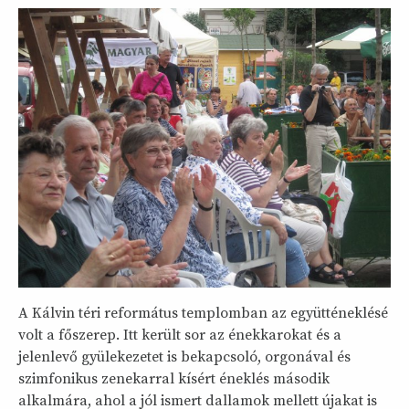
A Kálvin téri református templomban az együtténeklésé
volt a főszerep. Itt került sor az énekkarokat és a
jelenlevő gyülekezetet is bekapcsoló, orgonával és
szimfonikus zenekarral kísért éneklés második
alkalmára, ahol a jól ismert dallamok mellett újakat is