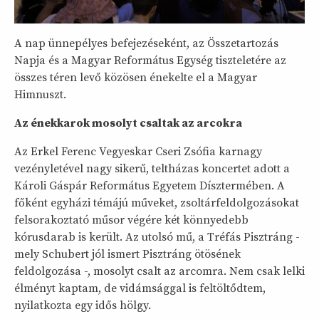
A nap ünnepélyes befejezéseként, az Összetartozás
Napja és a Magyar Református Egység tiszteletére az
összes téren levő közösen énekelte el a Magyar
Himnuszt.
Az énekkarok mosolyt csaltak az arcokra
Az Erkel Ferenc Vegyeskar Cseri Zsófia karnagy
vezényletével nagy sikerű, teltházas koncertet adott a
Károli Gáspár Református Egyetem Dísztermében. A
főként egyházi témájú műveket, zsoltárfeldolgozásokat
felsorakoztató műsor végére két könnyedebb
kórusdarab is került. Az utolsó mű, a Tréfás Pisztráng -
mely Schubert jól ismert Pisztráng ötösének
feldolgozása -, mosolyt csalt az arcomra. Nem csak lelki
élményt kaptam, de vidámsággal is feltöltődtem,
nyilatkozta egy idős hölgy.