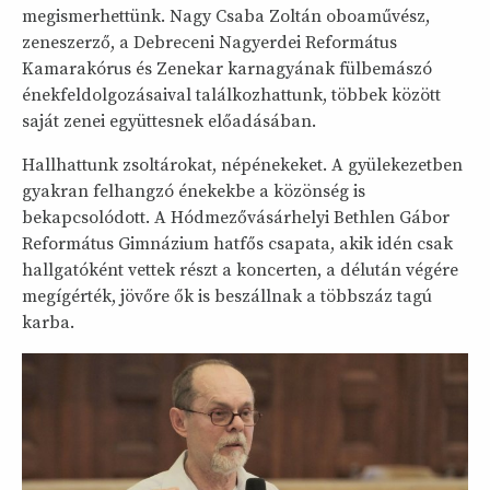
megismerhettünk. Nagy Csaba Zoltán oboaművész,
zeneszerző, a Debreceni Nagyerdei Református
Kamarakórus és Zenekar karnagyának fülbemászó
énekfeldolgozásaival találkozhattunk, többek között
saját zenei együttesnek előadásában.
Hallhattunk zsoltárokat, népénekeket. A gyülekezetben
gyakran felhangzó énekekbe a közönség is
bekapcsolódott. A Hódmezővásárhelyi Bethlen Gábor
Református Gimnázium hatfős csapata, akik idén csak
hallgatóként vettek részt a koncerten, a délután végére
megígérték, jövőre ők is beszállnak a többszáz tagú
karba.