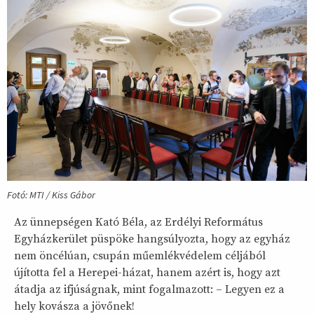
Fotó: MTI / Kiss Gábor
Az ünnepségen Kató Béla, az Erdélyi Református
Egyházkerület püspöke hangsúlyozta, hogy az egyház
nem öncélúan, csupán műemlékvédelem céljából
újította fel a Herepei-házat, hanem azért is, hogy azt
átadja az ifjúságnak, mint fogalmazott: – Legyen ez a
hely kovásza a jövőnek!