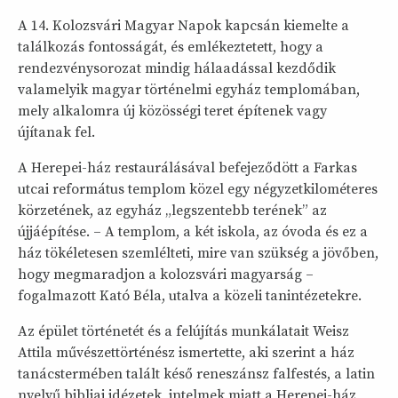
A 14. Kolozsvári Magyar Napok kapcsán kiemelte a
találkozás fontosságát, és emlékeztetett, hogy a
rendezvénysorozat mindig hálaadással kezdődik
valamelyik magyar történelmi egyház templomában,
mely alkalomra új közösségi teret építenek vagy
újítanak fel.
A Herepei-ház restaurálásával befejeződött a Farkas
utcai református templom közel egy négyzetkilométeres
körzetének, az egyház „legszentebb terének” az
újjáépítése. – A templom, a két iskola, az óvoda és ez a
ház tökéletesen szemlélteti, mire van szükség a jövőben,
hogy megmaradjon a kolozsvári magyarság –
fogalmazott Kató Béla, utalva a közeli tanintézetekre.
Az épület történetét és a felújítás munkálatait Weisz
Attila művészettörténész ismertette, aki szerint a ház
tanácstermében talált késő reneszánsz falfestés, a latin
nyelvű bibliai idézetek, intelmek miatt a Herepei-ház