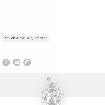
címkék:
herepei-ház
kolozsvár