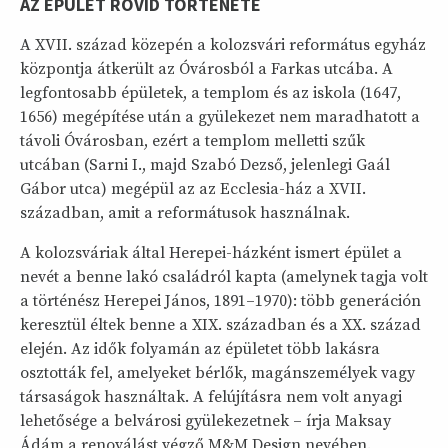
AZ ÉPÜLET RÖVID TÖRTÉNETE
A XVII. század közepén a kolozsvári református egyház
központja átkerült az Óvárosból a Farkas utcába. A
legfontosabb épületek, a templom és az iskola (1647,
1656) megépítése után a gyülekezet nem maradhatott a
távoli Óvárosban, ezért a templom melletti szűk
utcában (Sarni I., majd Szabó Dezső, jelenlegi Gaál
Gábor utca) megépül az az Ecclesia-ház a XVII.
században, amit a reformátusok használnak.
A kolozsváriak által Herepei-házként ismert épület a
nevét a benne lakó családról kapta (amelynek tagja volt
a történész Herepei János, 1891–1970): több generáción
keresztül éltek benne a XIX. században és a XX. század
elején. Az idők folyamán az épületet több lakásra
osztották fel, amelyeket bérlők, magánszemélyek vagy
társaságok használtak. A felújításra nem volt anyagi
lehetősége a belvárosi gyülekezetnek – írja Maksay
Ádám a renoválást végző M&M Design nevében.