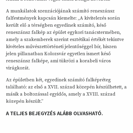
A munkálatok szenzációjának számító reneszánsz
falfestmények kapcsán kiemelte: „A kivitelezés során
került elő a térségben egyedinek számító, késő
reneszánsz falkép az épület egykori tanácstermében,
amely a szakemberek szerint esztétikai értékét tekintve
kivételes művészettörténeti jelentőséggel bír, hiszen
jelen pillanatban Kolozsvár egyetlen ismert késő
reneszánsz falképe, ami tükrözi a korabeli város
virágkorát.
Az épületben két, egyedinek számító falképréteg
található: az első a XVII. század közepén készülhetett, a
másik a boltozással egyidős, amely a XVIII. század
közepén készült.”
A TELJES BEJEGYZÉS ALÁBB OLVASHATÓ.