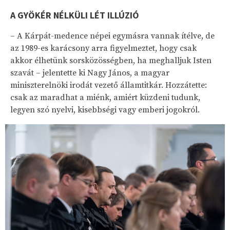
A GYÖKÉR NÉLKÜLI LÉT ILLÚZIÓ
– A Kárpát-medence népei egymásra vannak ítélve, de
az 1989-es karácsony arra figyelmeztet, hogy csak
akkor élhetünk sorsközösségben, ha meghalljuk Isten
szavát – jelentette ki Nagy János, a magyar
miniszterelnöki irodát vezető államtitkár. Hozzátette:
csak az maradhat a miénk, amiért küzdeni tudunk,
legyen szó nyelvi, kisebbségi vagy emberi jogokról.