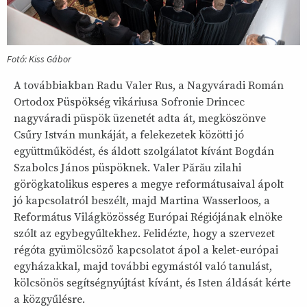
Fotó: Kiss Gábor
A továbbiakban Radu Valer Rus, a Nagyváradi Román
Ortodox Püspökség vikáriusa Sofronie Drincec
nagyváradi püspök üzenetét adta át, megköszönve
Csűry István munkáját, a felekezetek közötti jó
együttműködést, és áldott szolgálatot kívánt Bogdán
Szabolcs János püspöknek. Valer Părău zilahi
görögkatolikus esperes a megye reformátusaival ápolt
jó kapcsolatról beszélt, majd Martina Wasserloos, a
Református Világközösség Európai Régiójának elnöke
szólt az egybegyűltekhez. Felidézte, hogy a szervezet
régóta gyümölcsöző kapcsolatot ápol a kelet-európai
egyházakkal, majd további egymástól való tanulást,
kölcsönös segítségnyújtást kívánt, és Isten áldását kérte
a közgyűlésre.