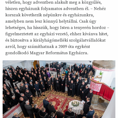
véletlen, hogy adventben alakult meg a közgyűlés,
hiszen egyházunk folyamatos adventben él. – Nehéz
korszak következik népünkre és egyházunkra,
amelyben nem lesz könnyű helytállni. Csak úgy
lehetséges, ha hisszük, hogy Isten a tenyerén hordoz –
figyelmeztetett az egyházi vezető, ehhez kívánva hitet,
és biztosítva a királyhágómelléki szolgálatvállalókat
arról, hogy számíthatnak a 2009 óta egyként
gondolkodó Magyar Református Egyházra.