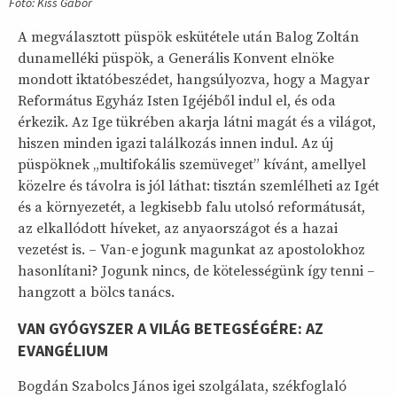
Fotó: Kiss Gábor
A megválasztott püspök eskütétele után Balog Zoltán
dunamelléki püspök, a Generális Konvent elnöke
mondott iktatóbeszédet, hangsúlyozva, hogy a Magyar
Református Egyház Isten Igéjéből indul el, és oda
érkezik. Az Ige tükrében akarja látni magát és a világot,
hiszen minden igazi találkozás innen indul. Az új
püspöknek „multifokális szemüveget” kívánt, amellyel
közelre és távolra is jól láthat: tisztán szemlélheti az Igét
és a környezetét, a legkisebb falu utolsó reformátusát,
az elkallódott híveket, az anyaországot és a hazai
vezetést is. – Van-e jogunk magunkat az apostolokhoz
hasonlítani? Jogunk nincs, de kötelességünk így tenni –
hangzott a bölcs tanács.
VAN GYÓGYSZER A VILÁG BETEGSÉGÉRE: AZ
EVANGÉLIUM
Bogdán Szabolcs János igei szolgálata, székfoglaló