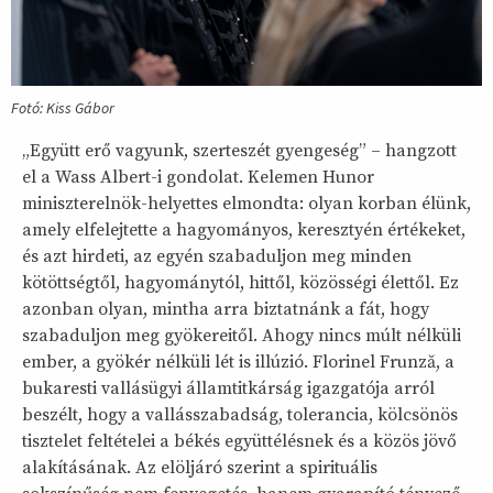
Fotó: Kiss Gábor
„Együtt erő vagyunk, szerteszét gyengeség” – hangzott
el a Wass Albert-i gondolat. Kelemen Hunor
miniszterelnök-helyettes elmondta: olyan korban élünk,
amely elfelejtette a hagyományos, keresztyén értékeket,
és azt hirdeti, az egyén szabaduljon meg minden
kötöttségtől, hagyománytól, hittől, közösségi élettől. Ez
azonban olyan, mintha arra biztatnánk a fát, hogy
szabaduljon meg gyökereitől. Ahogy nincs múlt nélküli
ember, a gyökér nélküli lét is illúzió. Florinel Frunză, a
bukaresti vallásügyi államtitkárság igazgatója arról
beszélt, hogy a vallásszabadság, tolerancia, kölcsönös
tisztelet feltételei a békés együttélésnek és a közös jövő
alakításának. Az elöljáró szerint a spirituális