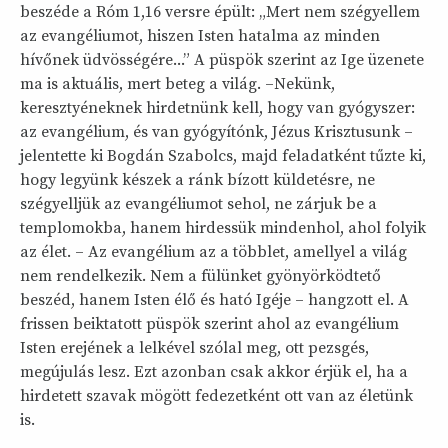
beszéde a Róm 1,16 versre épült: „Mert nem szégyellem
az evangéliumot, hiszen Isten hatalma az minden
hívőnek üdvösségére...” A püspök szerint az Ige üzenete
ma is aktuális, mert beteg a világ. –Nekünk,
keresztyéneknek hirdetnünk kell, hogy van gyógyszer:
az evangélium, és van gyógyítónk, Jézus Krisztusunk –
jelentette ki Bogdán Szabolcs, majd feladatként tűzte ki,
hogy legyünk készek a ránk bízott küldetésre, ne
szégyelljük az evangéliumot sehol, ne zárjuk be a
templomokba, hanem hirdessük mindenhol, ahol folyik
az élet. – Az evangélium az a többlet, amellyel a világ
nem rendelkezik. Nem a fülünket gyönyörködtető
beszéd, hanem Isten élő és ható Igéje – hangzott el. A
frissen beiktatott püspök szerint ahol az evangélium
Isten erejének a lelkével szólal meg, ott pezsgés,
megújulás lesz. Ezt azonban csak akkor érjük el, ha a
hirdetett szavak mögött fedezetként ott van az életünk
is.