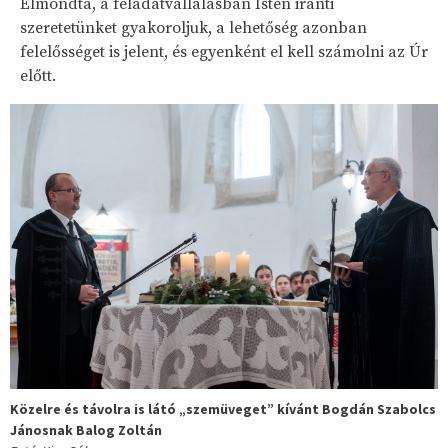
Elmondta, a feladatvállalásban Isten iránti
szeretetünket gyakoroljuk, a lehetőség azonban
felelősséget is jelent, és egyenként el kell számolni az Úr
előtt.
Közelre és távolra is látó „szemüveget” kívánt Bogdán Szabolcs
Jánosnak Balog Zoltán