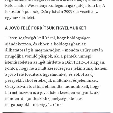
Református Wesselényi Kollégium igazgatója tölti be. A
leköszönő püspök, Csűry István 2009 óta vezette az
egyházkerületet.
A JÖVŐ FELÉ FORDÍTSUK FIGYELMÜNKET
– Isten segítségét kell kérni, hogy boldogságot
ajándékozzon, és ebben a boldogságban az
állhatatosság is megmaradjon – mondta Csűry István
nyugdíjba vonuló püspök, aki a pénteki ünnepi
istentiszteleten az Igét hirdette a Dán 12,12–14 alapján.
Fontos, hogy ne a múlt keserűségeire tekintsünk, hanem
a jövő felé fordítsuk figyelmünket, és ebből az új
perspektívából értékeljük múltunkat és jelenünket.
Csűry István továbbá elmondta: tudnunk kell, hogy
bármit hozzon is a jövő, Isten kezében vagyunk, aki
mindenről gondoskodik, mélységekben és
magasságokban is vigyáz ránk.