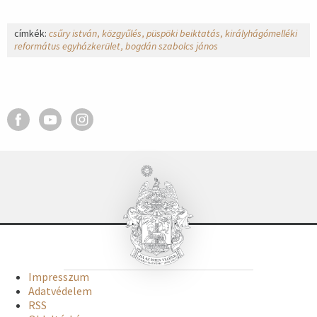
címkék:
csűry istván
közgyűlés
püspöki beiktatás
királyhágómelléki
református egyházkerület
bogdán szabolcs jános
Impresszum
Adatvédelem
RSS