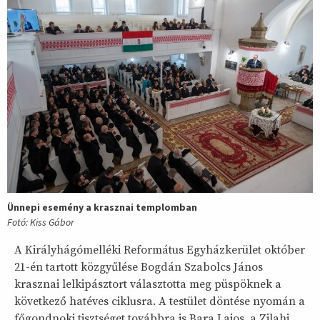
Ünnepi esemény a krasznai templomban
Fotó: Kiss Gábor
A Királyhágómelléki Református Egyházkerület október
21-én tartott közgyűlése Bogdán Szabolcs János
krasznai lelkipásztort választotta meg püspöknek a
következő hatéves ciklusra. A testület döntése nyomán a
főgondnoki tisztséget továbbra is Bara Lajos, a Zilahi