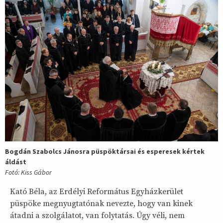
Bogdán Szabolcs Jánosra püspöktársai és esperesek kértek
áldást
Fotó: Kiss Gábor
Kató Béla, az Erdélyi Református Egyházkerület
püspöke megnyugtatónak nevezte, hogy van kinek
átadni a szolgálatot, van folytatás. Úgy véli, nem