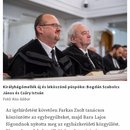
Királyhágómellék új és leköszönő püspöke: Bogdán Szabolcs
János és Csűry István
Fotó: Kiss Gábor
Az igehirdetést követően Farkas Zsolt tanácsos
köszöntötte az egybegyűlteket, majd Bara Lajos
főgondnok nyitotta meg az egyházkerületi közgyűlést.