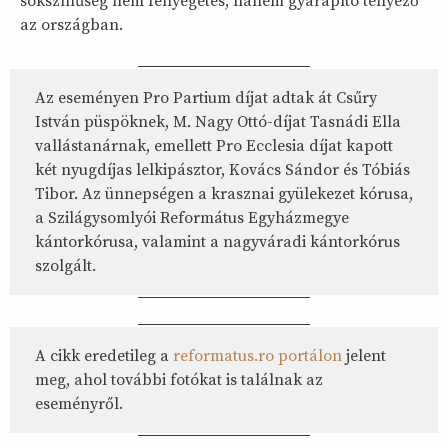
sokszínűség nem fenyegetés, hanem gyarapító tényező
az országban.
Az eseményen Pro Partium díjat adtak át Csűry
István püspöknek, M. Nagy Ottó-díjat Tasnádi Ella
vallástanárnak, emellett Pro Ecclesia díjat kapott
két nyugdíjas lelkipásztor, Kovács Sándor és Tóbiás
Tibor. Az ünnepségen a krasznai gyülekezet kórusa,
a Szilágysomlyói Református Egyházmegye
kántorkórusa, valamint a nagyváradi kántorkórus
szolgált.
A cikk eredetileg a
reformatus.ro portálon
jelent
meg, ahol további fotókat is találnak az
eseményről.