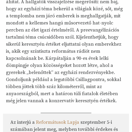
áhítat. A hallgatók visszajelzése megerősíti: nem baj,
hogy az egyházi téma bekerül a világiak közé, sőt, még
a templomba nem járó emberek is meghallgatják, mit
mondott a kellemes hangú műsorvezető hat-nyolc
percben az élet igazi értelméről. A preevangélizációs
tartalmú téma csúcsidőben szól. Kijelenthetjük, hogy
sikerül keresztyén értéket eljuttatni olyan emberekhez
is, akik egy színtiszta református rádiót nem
kapcsolnának be. Kárpátalján a 90-es évek lelki
dömpingje olyan közösségeket hozott létre, ahol a
gyerekek „belenőttek” az egyházi rendezvényekbe.
Gondoljunk például a legutóbbi Csillagpontra, sokkal
többen jöttek több száz kilométerről, mint az
anyaországból, mert a határon túli fiatalok életében
még jelen vannak a konzervatív keresztyén értékek.
Az interjú a
Reformátusok Lapja
szeptember 5-i
számában jelent meg, melyben további érdekes és