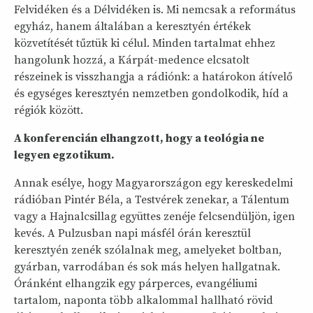
Felvidéken és a Délvidéken is. Mi nemcsak a református
egyház, hanem általában a keresztyén értékek
közvetítését tűztük ki célul. Minden tartalmat ehhez
hangolunk hozzá, a Kárpát-medence elcsatolt
részeinek is visszhangja a rádiónk: a határokon átívelő
és egységes keresztyén nemzetben gondolkodik, híd a
régiók között.
A konferencián elhangzott, hogy a teológia ne
legyen egzotikum.
Annak esélye, hogy Magyarországon egy kereskedelmi
rádióban Pintér Béla, a Testvérek zenekar, a Tálentum
vagy a Hajnalcsillag együttes zenéje felcsendüljön, igen
kevés. A Pulzusban napi másfél órán keresztül
keresztyén zenék szólalnak meg, amelyeket boltban,
gyárban, varrodában és sok más helyen hallgatnak.
Óránként elhangzik egy párperces, evangéliumi
tartalom, naponta több alkalommal hallható rövid