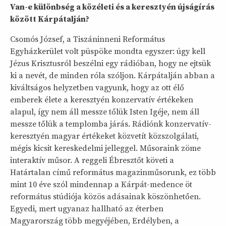
Van-e különbség a közéleti és a keresztyén újságírás
között Kárpátalján?
Csomós József, a Tiszáninneni Református
Egyházkerület volt püspöke mondta egyszer: úgy kell
Jézus Krisztusról beszélni egy rádióban, hogy ne ejtsük
ki a nevét, de minden róla szóljon. Kárpátalján abban a
kiváltságos helyzetben vagyunk, hogy az ott élő
emberek élete a keresztyén konzervatív értékeken
alapul, így nem áll messze tőlük Isten Igéje, nem áll
messze tőlük a templomba járás. Rádiónk konzervatív-
keresztyén magyar értékeket közvetít közszolgálati,
mégis kicsit kereskedelmi jelleggel. Műsoraink zöme
interaktív műsor. A reggeli Ébresztőt követi a
Határtalan című református magazinműsorunk, ez több
mint 10 éve szól mindennap a Kárpát-medence öt
református stúdiója közös adásainak köszönhetően.
Egyedi, mert ugyanaz hallható az éterben
Magyarország több megyéjében, Erdélyben, a