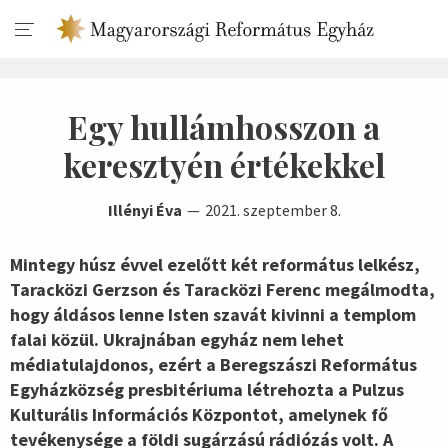
Egy hullámhosszon a
keresztyén értékekkel
Illényi Éva
2021. szeptember 8.
Mintegy húsz évvel ezelőtt két református lelkész,
Taracközi Gerzson és Taracközi Ferenc megálmodta,
hogy áldásos lenne Isten szavát kivinni a templom
falai közül. Ukrajnában egyház nem lehet
médiatulajdonos, ezért a Beregszászi Református
Egyházközség presbitériuma létrehozta a Pulzus
Kulturális Információs Központot, amelynek fő
tevékenysége a földi sugárzású rádiózás volt. A