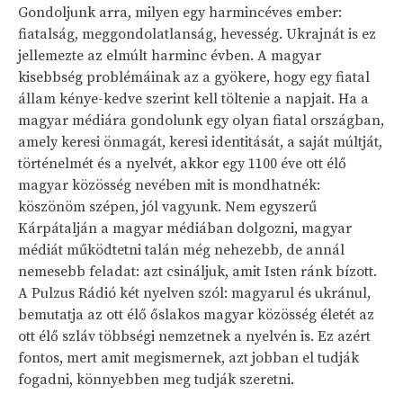
Gondoljunk arra, milyen egy harmincéves ember:
fiatalság, meggondolatlanság, hevesség. Ukrajnát is ez
jellemezte az elmúlt harminc évben. A magyar
kisebbség problémáinak az a gyökere, hogy egy fiatal
állam kénye-kedve szerint kell töltenie a napjait. Ha a
magyar médiára gondolunk egy olyan fiatal országban,
amely keresi önmagát, keresi identitását, a saját múltját,
történelmét és a nyelvét, akkor egy 1100 éve ott élő
magyar közösség nevében mit is mondhatnék:
köszönöm szépen, jól vagyunk. Nem egyszerű
Kárpátalján a magyar médiában dolgozni, magyar
médiát működtetni talán még nehezebb, de annál
nemesebb feladat: azt csináljuk, amit Isten ránk bízott.
A Pulzus Rádió két nyelven szól: magyarul és ukránul,
bemutatja az ott élő őslakos magyar közösség életét az
ott élő szláv többségi nemzetnek a nyelvén is. Ez azért
fontos, mert amit megismernek, azt jobban el tudják
fogadni, könnyebben meg tudják szeretni.