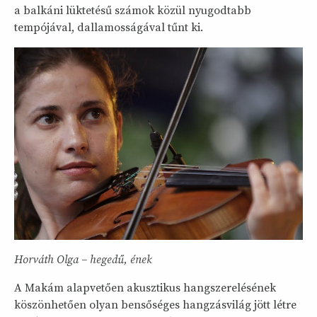
a balkáni lüktetésű számok közül nyugodtabb
tempójával, dallamosságával tűnt ki.
Horváth Olga
– hegedű, ének
A Makám alapvetően akusztikus hangszerelésének
köszönhetően olyan bensőséges hangzásvilág jött létre