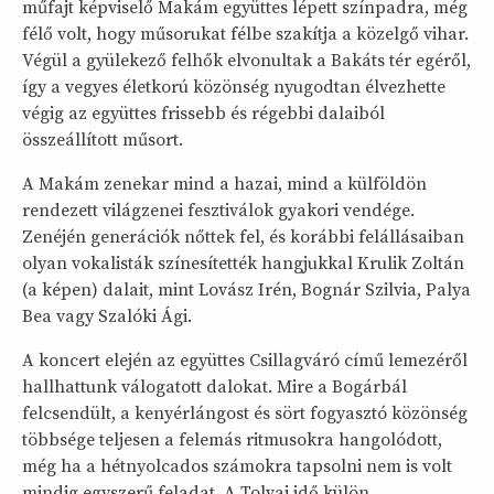
műfajt képviselő Makám együttes lépett színpadra, még
félő volt, hogy műsorukat félbe szakítja a közelgő vihar.
Végül a gyülekező felhők elvonultak a Bakáts tér egéről,
így a vegyes életkorú közönség nyugodtan élvezhette
végig az együttes frissebb és régebbi dalaiból
összeállított műsort.
A Makám zenekar mind a hazai, mind a külföldön
rendezett világzenei fesztiválok gyakori vendége.
Zenéjén generációk nőttek fel, és korábbi felállásaiban
olyan vokalisták színesítették hangjukkal Krulik Zoltán
(a képen) dalait, mint Lovász Irén, Bognár Szilvia, Palya
Bea vagy Szalóki Ági.
A koncert elején az együttes Csillagváró című lemezéről
hallhattunk válogatott dalokat. Mire a Bogárbál
felcsendült, a kenyérlángost és sört fogyasztó közönség
többsége teljesen a felemás ritmusokra hangolódott,
még ha a hétnyolcados számokra tapsolni nem is volt
mindig egyszerű feladat. A Tolvaj idő külön