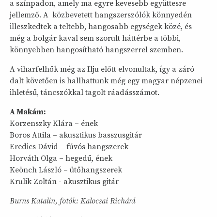
a színpadon, amely ma egyre kevesebb együttesre
jellemző. A közbevetett hangszerszólók könnyedén
illeszkedtek a teltebb, hangosabb egységek közé, és
még a bolgár kaval sem szorult háttérbe a többi,
könnyebben hangosítható hangszerrel szemben.
A viharfelhők még az Ilju előtt elvonultak, így a záró
dalt követően is hallhattunk még egy magyar népzenei
ihletésű, táncszókkal tagolt ráadásszámot.
A Makám:
Korzenszky Klára – ének
Boros Attila – akusztikus basszusgitár
Eredics Dávid – fúvós hangszerek
Horváth Olga – hegedű, ének
Keönch László – ütőhangszerek
Krulik Zoltán - akusztikus gitár
Burns Katalin, fotók: Kalocsai Richárd