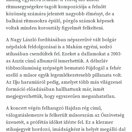
ritmusegységekre tagolt kompozíciója a felnőtt
közönség számára jelentett nagyobb élményt, de a
balkáni ritmusokra épülő, pörgős számok képesek
voltak minden korosztály figyelmét felkelteni.
A Nagy László fordításában népszerűvé vált bolgár
népdalok feldolgozásai is a Makám egyéni, sodró
stílusában csendültek fel. Ezeket a dallamokat a 2003-
as Anzix című albumról ismerhettük. A délszláv
többszólamúság szépségét bemutató Fújdogál a fehér
szellő a műsor egyik legemlékezetesebb pillanata volt.
Az Ilju haramiáról pedig, amelyet több más világzenei
formáció előadásában hallhattunk már, ismét
megjegyezhettük, hogy egyszerűen megunhatatlan.
A koncert végén felhangzó Hajdan rég című,
válogatáslemezre is felkerült műsorszám az Ószövetség
üzenetét, a prófétás időket idézte fel. Ez a klezmer
stílusjegyeit hordozó, imádságként is helyét megálló dal