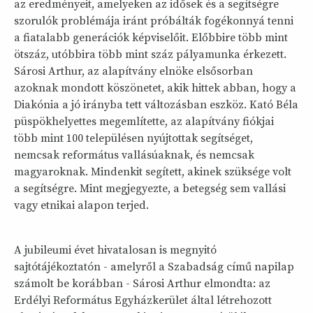
az eredményeit, amelyeken az idősek és a segítségre
szorulók problémája iránt próbálták fogékonnyá tenni
a fiatalabb generációk képviselőit. Előbbire több mint
ötszáz, utóbbira több mint száz pályamunka érkezett.
Sárosi Arthur, az alapítvány elnöke elsősorban
azoknak mondott köszönetet, akik hittek abban, hogy a
Diakónia a jó irányba tett változásban eszköz. Kató Béla
püspökhelyettes megemlítette, az alapítvány fiókjai
több mint 100 településen nyújtottak segítséget,
nemcsak református vallásúaknak, és nemcsak
magyaroknak. Mindenkit segített, akinek szüksége volt
a segítségre. Mint megjegyezte, a betegség sem vallási
vagy etnikai alapon terjed.
A jubileumi évet hivatalosan is megnyitó
sajtótájékoztatón - amelyről a Szabadság című napilap
számolt be korábban - Sárosi Arthur elmondta: az
Erdélyi Református Egyházkerület által létrehozott