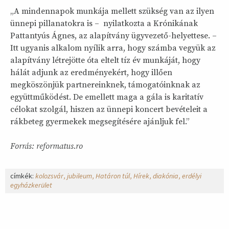
„A mindennapok munkája mellett szükség van az ilyen
ünnepi pillanatokra is – nyilatkozta a Krónikának
Pattantyús Ágnes, az alapítvány ügyvezető-helyettese. –
Itt ugyanis alkalom nyílik arra, hogy számba vegyük az
alapítvány létrejötte óta eltelt tíz év munkáját, hogy
hálát adjunk az eredményekért, hogy illően
megköszönjük partnereinknek, támogatóinknak az
együttműködést. De emellett maga a gála is karitatív
célokat szolgál, hiszen az ünnepi koncert bevételeit a
rákbeteg gyermekek megsegítésére ajánljuk fel.”
Forrás: reformatus.ro
címkék:
kolozsvár
jubileum
Határon túl
Hírek
diakónia
erdélyi
egyházkerület