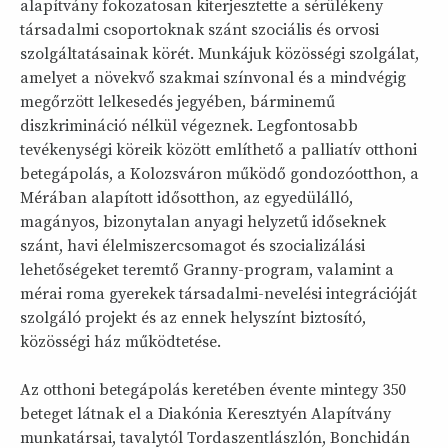
alapítvány fokozatosan kiterjesztette a sérülékeny
társadalmi csoportoknak szánt szociális és orvosi
szolgáltatásainak körét. Munkájuk közösségi szolgálat,
amelyet a növekvő szakmai színvonal és a mindvégig
megőrzött lelkesedés jegyében, bárminemű
diszkrimináció nélkül végeznek. Legfontosabb
tevékenységi köreik között említhető a palliatív otthoni
betegápolás, a Kolozsváron működő gondozóotthon, a
Mérában alapított idősotthon, az egyedülálló,
magányos, bizonytalan anyagi helyzetű időseknek
szánt, havi élelmiszercsomagot és szocializálási
lehetőségeket teremtő Granny-program, valamint a
mérai roma gyerekek társadalmi-nevelési integrációját
szolgáló projekt és az ennek helyszínt biztosító,
közösségi ház működtetése.
Az otthoni betegápolás keretében évente mintegy 350
beteget látnak el a Diakónia Keresztyén Alapítvány
munkatársai, tavalytól Tordaszentlászlón, Bonchidán