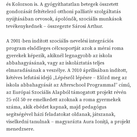
és Kolozson is. A gyógyíthatatlan betegek összetett
gondozását feltételező otthoni palliatív szolgáltatás
nyújtásában orvosok, ápolónők, szociális munkások
tevékenykednek – összegezte Sárosi Arthur.
A 2001-ben indított szociális-nevelési integrációs
program elsődleges célcsoportját azok a mérai roma
gyerekek képezik, akiknél legnagyobb az iskola
abbahagyásának, vagy az iskoláztatás teljes
elmaradásának a veszélye. A 2010 áprilisában indított,
kétéves lefutási idejű „Lépésről lépésre – Előzd meg az
iskola abbahagyását az Afterschool Programmal” című,
az Európai Szociális Alapból támogatott projekt révén
25-ről 50-re emelkedett azoknak a roma gyermekek
száma, akik ebédet kapnak, majd pedagógus
segítségével házi feladatokat oldanak, játszanak,
viselkedni tanulnak – magyarázta Aura Ioniţă, a projekt
menedzsere.