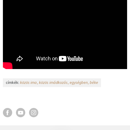
címkék:
közös ima
közös imádkozás
egységben
béke