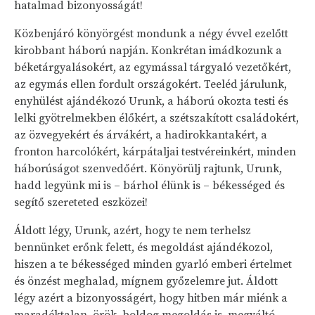
hatalmad bizonyosságát!
Közbenjáró könyörgést mondunk a négy évvel ezelőtt
kirobbant háború napján. Konkrétan imádkozunk a
béketárgyalásokért, az egymással tárgyaló vezetőkért,
az egymás ellen fordult országokért. Teeléd járulunk,
enyhülést ajándékozó Urunk, a háború okozta testi és
lelki gyötrelmekben élőkért, a szétszakított családokért,
az özvegyekért és árvákért, a hadirokkantakért, a
fronton harcolókért, kárpátaljai testvéreinkért, minden
háborúságot szenvedőért. Könyörülj rajtunk, Urunk,
hadd legyünk mi is – bárhol élünk is – békességed és
segítő szereteted eszközei!
Áldott légy, Urunk, azért, hogy te nem terhelsz
bennünket erőnk felett, és megoldást ajándékozol,
hiszen a te békességed minden gyarló emberi értelmet
és önzést meghalad, mígnem győzelemre jut. Áldott
légy azért a bizonyosságért, hogy hitben már miénk a