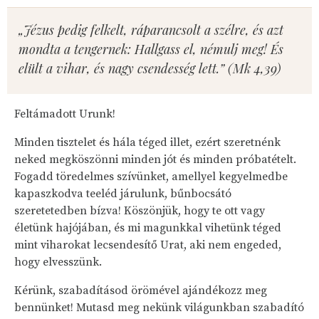
„Jézus pedig felkelt, ráparancsolt a szélre, és azt
mondta a tengernek: Hallgass el, némulj meg! És
elült a vihar, és nagy csendesség lett.” (Mk 4,39)
Feltámadott Urunk!
Minden tisztelet és hála téged illet, ezért szeretnénk
neked megköszönni minden jót és minden próbatételt.
Fogadd töredelmes szívünket, amellyel kegyelmedbe
kapaszkodva teeléd járulunk, bűnbocsátó
szeretetedben bízva! Köszönjük, hogy te ott vagy
életünk hajójában, és mi magunkkal vihetünk téged
mint viharokat lecsendesítő Urat, aki nem engeded,
hogy elvesszünk.
Kérünk, szabadításod örömével ajándékozz meg
bennünket! Mutasd meg nekünk világunkban szabadító