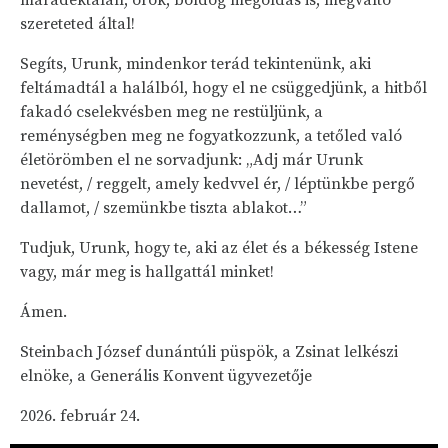
maradéktalan, örök, boldog megoldás is, megváltó
szereteted által!
Segíts, Urunk, mindenkor terád tekintenünk, aki
feltámadtál a halálból, hogy el ne csüggedjünk, a hitből
fakadó cselekvésben meg ne restüljünk, a
reménységben meg ne fogyatkozzunk, a tetőled való
életörömben el ne sorvadjunk: „Adj már Urunk
nevetést, / reggelt, amely kedvvel ér, / léptünkbe pergő
dallamot, / szemünkbe tiszta ablakot…”
Tudjuk, Urunk, hogy te, aki az élet és a békesség Istene
vagy, már meg is hallgattál minket!
Ámen.
Steinbach József dunántúli püspök, a Zsinat lelkészi
elnöke, a Generális Konvent ügyvezetője
2026. február 24.