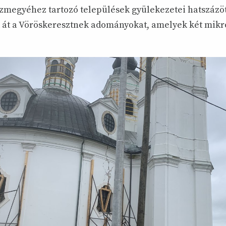
megyéhez tartozó települések gyülekezetei hatszázöt
 át a Vöröskeresztnek adományokat, amelyek két mikro