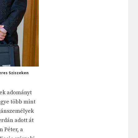
eres Sziszeken
ttek adományt
gye több mint
agánszemélyek
erdán adott át
 Péter, a