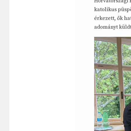
Horvátországi 
katolikus püsp
érkezett, ők ha
adományt küldt