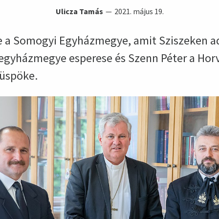
Ulicza Tamás
2021. május 19.
e a Somogyi Egyházmegye, amit Sziszeken ado
 egyházmegye esperese és Szenn Péter a Hor
püspöke.