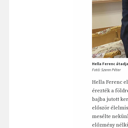
Hella Ferenc átad
Fotó: Szenn Péter
Hella Ferenc e
érezték a földr
bajba jutott ke
először élelmis
mesélte nekünk
előzmény nélkü