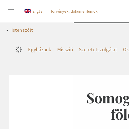
English
Törvények, dokumentumok
Isten szólt
Egyházunk
Misszió
Szeretetszolgálat
Ok
Somogy
fö