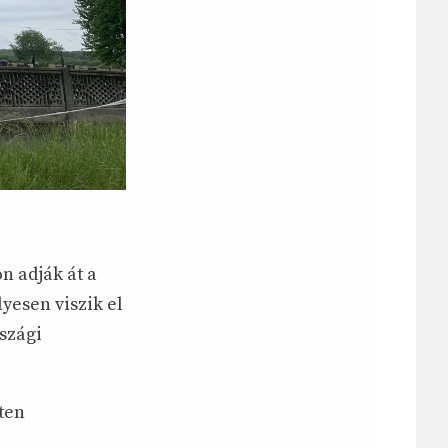
n adják át a
yesen viszik el
szági
sten