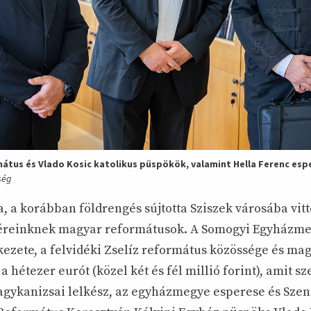
átus és Vlado Kosic katolikus püspökök, valamint Hella Ferenc esp
ség
, a korábban földrengés sújtotta Sziszek városába vi
véreinknek magyar reformátusok. A Somogyi Egyházme
ezete, a felvidéki Zselíz református közössége és m
a hétezer eurót (közel két és fél millió forint), amit sz
agykanizsai lelkész, az egyházmegye esperese és Szenn