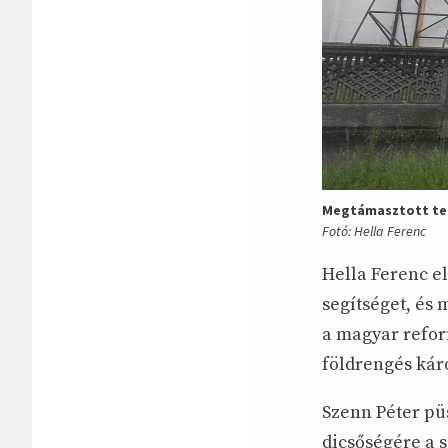
Megtámasztott tem
Fotó: Hella Ferenc
Hella Ferenc e
segítséget, és 
a magyar refor
földrengés kár
Szenn Péter püs
dicsőségére a s