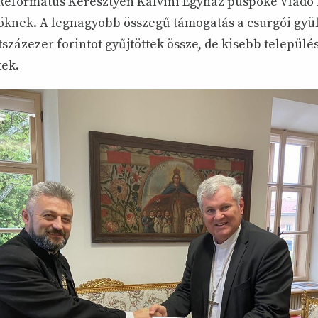
Református Keresztyén Kálvini Egyház püspöke Vlado K
öknek. A legnagyobb összegű támogatás a csurgói gyü
tszázezer forintot gyűjtöttek össze, de kisebb település
ek.