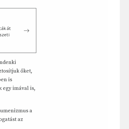
ták át
szeti
indenki
tosítjuk őket,
en is
 egy imával is,
ökumenizmus a
ogatást az