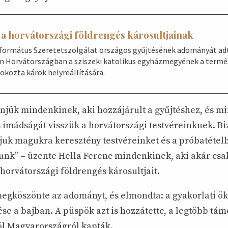
a horvátországi földrengés károsultjainak
formátus Szeretetszolgálat országos gyűjtésének adományát ad
én Horvátországban a sziszeki katolikus egyházmegyének a termé
okozta károk helyreállítására.
njük mindenkinek, aki hozzájárult a gyűjtéshez, és m
 imádságát visszük a horvátországi testvéreinknek. Biz
uk magukra keresztény testvéreinket és a próbatételb
unk” – üzente Hella Ferenc mindenkinek, aki akár csak
horvátországi földrengés károsultjait.
egköszönte az adományt, és elmondta: a gyakorlati 
ése a bajban. A püspök azt is hozzátette, a legtöbb tám
l Magyarországról kapták.