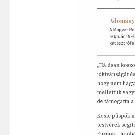
Adomány 
A Magyar Re
február 19-
katasztrófa 
„Hálásan köszö
jókívánságát és
hogy nem hagyj
mellettük vagy
de támogatta a 
Kosic püspök m
testvérek segít
Európai Unióbó