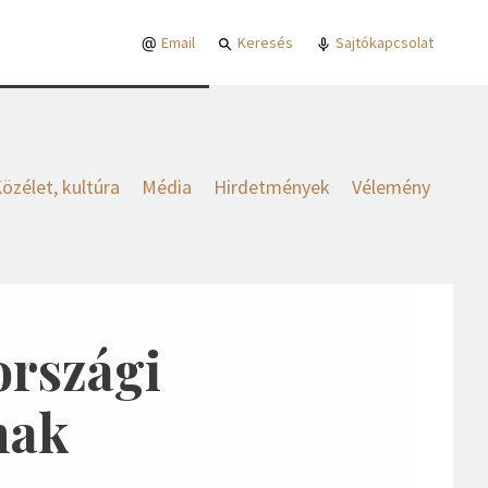
Email
Keresés
Sajtókapcsolat
özélet, kultúra
Média
Hirdetmények
Vélemény
országi
nak