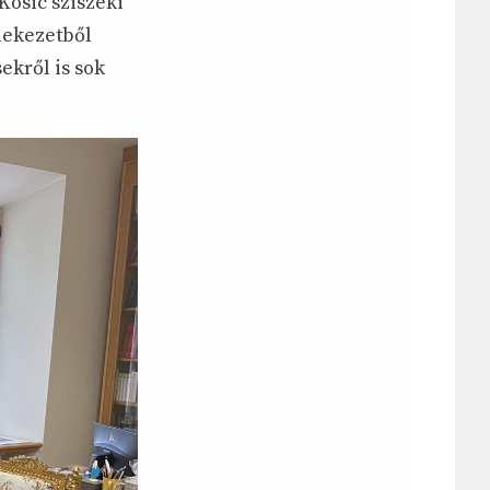
osic sziszeki
lekezetből
ekről is sok