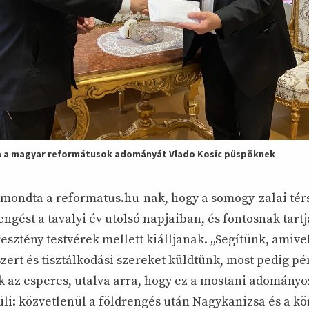
ja a magyar reformátusok adományát Vlado Kosic püspöknek
lmondta a reformatus.hu-nak, hogy a somogy-zalai tér
engést a tavalyi év utolsó napjaiban, és fontosnak tartj
resztény testvérek mellett kiálljanak. „Segítünk, amive
zert és tisztálkodási szereket küldtünk, most pedig pé
 az esperes, utalva arra, hogy ez a mostani adomány
li: közvetlenül a földrengés után Nagykanizsa és a kö