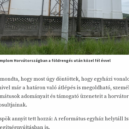
plom Horvátországban a földrengés után közel fél évvel
lmondta, hogy most úgy döntöttek, hogy egyházi vonalo
mivel már a határon való átlépés is megoldható, személ
mátusok adományait és támogató üzeneteit a horvátor
osultjainak.
pök annyit tett hozzá: A református egyház helytáll I
egítségnyújtásban is.