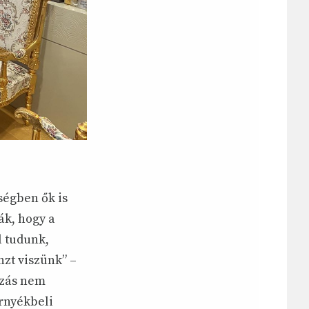
ségben ők is
ák, hogy a
l tudunk,
nzt viszünk” –
ozás nem
rnyékbeli