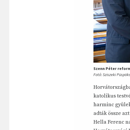
Szenn Péter reform
Fotó: Sziszeki Püspök
Horvátországba
katolikus test
harminc gyülek
adták össze azt 
Hella Ferenc n