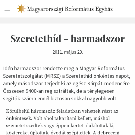
Szeretethíd - harmadszor
2011. május 23.
Idén harmadszor rendezte meg a Magyar Református
Szeretetszolgálat (MRSZ) a Szeretethíd önkéntes napot,
amely másodszor terjedt ki az egész Kárpát-medencére.
Összesen 9400-an regisztráltak, de a ténylegesen
segítők száma ennél biztosan sokkal nagyobb volt.
Körülbelül háromszáz feladatban vehettek részt az
önkéntesek. Volt ahol takarítani kellett, máshol
szemetet szedtek vagy éppen kertet alakítottak ki,
köztereket újítottak, óvodát szépítettek. A debreceni