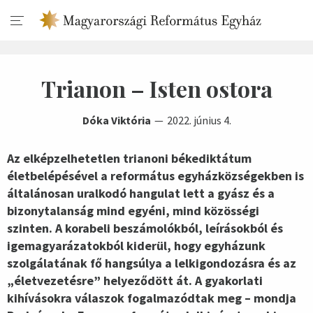
Trianon – Isten ostora
Dóka Viktória
2022. június 4.
Az elképzelhetetlen trianoni békediktátum
életbelépésével a református egyházközségekben is
általánosan uralkodó hangulat lett a gyász és a
bizonytalanság mind egyéni, mind közösségi
szinten. A korabeli beszámolókból, leírásokból és
igemagyarázatokból kiderül, hogy egyházunk
szolgálatának fő hangsúlya a lelkigondozásra és az
„életvezetésre” helyeződött át. A gyakorlati
kihívásokra válaszok fogalmazódtak meg – mondja