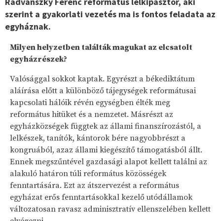
Radvánszky Ferenc református lelkipásztor, aki
szerint a gyakorlati vezetés ma is fontos feladata az
egyháznak.
Milyen helyzetben találták magukat az elcsatolt
egyházrészek?
Valósággal sokkot kaptak. Egyrészt a békediktátum
aláírása előtt a különböző tájegységek reformátusai
kapcsolati hálóik révén egységben élték meg
református hitüket és a nemzetet. Másrészt az
egyházközségek függtek az állami finanszírozástól, a
lelkészek, tanítók, kántorok bére nagyobbrészt a
kongruából, azaz állami kiegészítő támogatásból állt.
Ennek megszűntével gazdasági alapot kellett találni az
alakuló határon túli református közösségek
fenntartására. Ezt az átszervezést a református
egyházat erős fenntartásokkal kezelő utódállamok
változatosan ravasz adminisztratív ellenszelében kellett