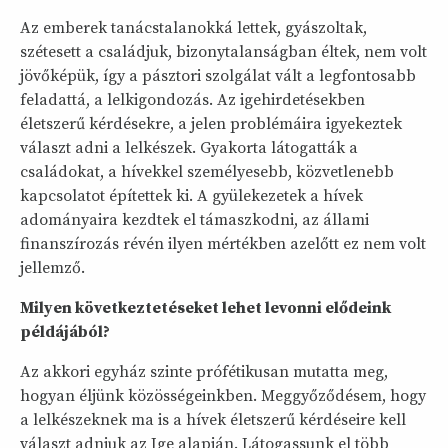
Az emberek tanácstalanokká lettek, gyászoltak,
szétesett a családjuk, bizonytalanságban éltek, nem volt
jövőképük, így a pásztori szolgálat vált a legfontosabb
feladattá, a lelkigondozás. Az igehirdetésekben
életszerű kérdésekre, a jelen problémáira igyekeztek
választ adni a lelkészek. Gyakorta látogatták a
családokat, a hívekkel személyesebb, közvetlenebb
kapcsolatot építettek ki. A gyülekezetek a hívek
adományaira kezdtek el támaszkodni, az állami
finanszírozás révén ilyen mértékben azelőtt ez nem volt
jellemző.
Milyen következtetéseket lehet levonni elődeink
példájából?
Az akkori egyház szinte prófétikusan mutatta meg,
hogyan éljünk közösségeinkben. Meggyőződésem, hogy
a lelkészeknek ma is a hívek életszerű kérdéseire kell
választ adniuk az Ige alapján. Látogassunk el több