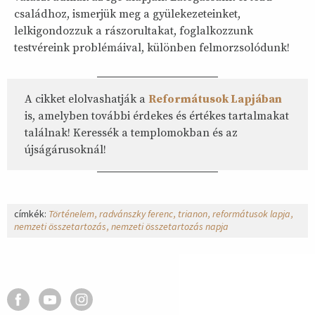
családhoz, ismerjük meg a gyülekezeteinket,
lelkigondozzuk a rászorultakat, foglalkozzunk
testvéreink problémáival, különben felmorzsolódunk!
A cikket elolvashatják a
Reformátusok Lapjában
is, amelyben további érdekes és értékes tartalmakat
találnak! Keressék a templomokban és az
újságárusoknál!
címkék:
Történelem
radvánszky ferenc
trianon
reformátusok lapja
nemzeti összetartozás
nemzeti összetartozás napja