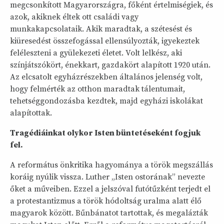
megcsonkított Magyarországra, főként értelmiségiek, és
azok, akiknek éltek ott családi vagy
munkakapcsolataik. Akik maradtak, a szétesést és
kiüresedést összefogással ellensúlyozták, igyekeztek
feléleszteni a gyülekezeti életet. Volt lelkész, aki
színjátszókört, énekkart, gazdakört alapított 1920 után.
Az elcsatolt egyházrészekben általános jelenség volt,
hogy felmérték az otthon maradtak tálentumait,
tehetséggondozásba kezdtek, majd egyházi iskolákat
alapítottak.
Tragédiáinkat olykor Isten büntetéseként fogjuk
fel.
A református önkritika hagyománya a török megszállás
koráig nyúlik vissza. Luther „Isten ostorának” nevezte
őket a műveiben. Ezzel a jelszóval futótűzként terjedt el
a protestantizmus a török hódoltság uralma alatt élő
magyarok között. Bűnbánatot tartottak, és megalázták