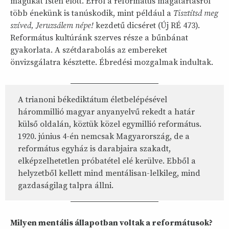
magukat Isten előtt. Erről a református magatartásról
több énekünk is tanúskodik, mint például a
Tisztítsd meg
szíved, Jeruzsálem népe!
kezdetű dicséret (Új RÉ 473).
Református kultúránk szerves része a bűnbánat
gyakorlata. A szétdarabolás az embereket
önvizsgálatra késztette. Ébredési mozgalmak indultak.
A trianoni békediktátum életbelépésével
hárommillió magyar anyanyelvű rekedt a határ
külső oldalán, köztük közel egymillió református.
1920. június 4-én nemcsak Magyarország, de a
református egyház is darabjaira szakadt,
elképzelhetetlen próbatétel elé kerülve. Ebből a
helyzetből kellett mind mentálisan-lelkileg, mind
gazdaságilag talpra állni.
Milyen mentális állapotban voltak a reformátusok?