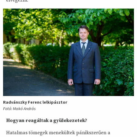
elvégezni.
Radvánszky Ferenc lelkipásztor
Fotó: Makó András
Hogyan reagáltak a gyülekezetek?
Hatalmas tömegek menekültek pánikszerűen a