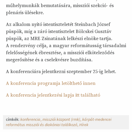
műhelymunkák bemutatására, missziói szekció- és
plenáris ülésekre.
Az alkalom nyitó istentiszteletét Steinbach József
püspök, míg a záró istentisztelet Bölcskei Gusztáv
püspök, az MRE Zsinatának lelkészi elnöke tartja.
A rendezvény célja, a magyar reformátusság társadalmi
felelősségének ébresztése, a missziói elköteleződés
megerősítése és a cselekvésre buzdítása.
A konferenciára jelentkezni szeptember 25-ig lehet.
A konferencia programja letölthető innen
A konferencia jelentkezési lapja itt található
címkék:
konferencia
missziói központ (rmk)
kárpát-medencei
református missziói és diakóniai találkozó
Hírek