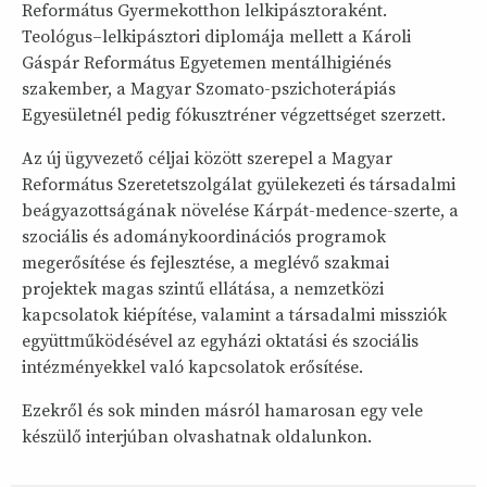
Református Gyermekotthon lelkipásztoraként.
Teológus–lelkipásztori diplomája mellett a Károli
Gáspár Református Egyetemen mentálhigiénés
szakember, a Magyar Szomato-pszichoterápiás
Egyesületnél pedig fókusztréner végzettséget szerzett.
Az új ügyvezető céljai között szerepel a Magyar
Református Szeretetszolgálat gyülekezeti és társadalmi
beágyazottságának növelése Kárpát-medence-szerte, a
szociális és adománykoordinációs programok
megerősítése és fejlesztése, a meglévő szakmai
projektek magas szintű ellátása, a nemzetközi
kapcsolatok kiépítése, valamint a társadalmi missziók
együttműködésével az egyházi oktatási és szociális
intézményekkel való kapcsolatok erősítése.
Ezekről és sok minden másról hamarosan egy vele
készülő interjúban olvashatnak oldalunkon.