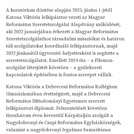
A kuratórium döntése alapján 2025. június 1-jétől
Katona Viktória lelkipásztor vezeti az Magyar
Református Szeretetszolgálat Alapítvány működését,
aki 2022 januárjában érkezett a Magyar Református
Szeretetszolgálathoz társadalmi missziókat és határon
túli szolgálatokat koordináló lelkipásztornak, majd
2022 júniusától ügyvezető-helyettesként is segítette a
szeretetszolgálatot. Emellett 2024 óta – a Filemon-
szolgálat létrejöttét követően – a gyülekezeti
kapcsolatok építésében is fontos szerepet vállalt.
Katona Viktória a Debreceni Református Kollégium
Gimnáziumában érettségizett, majd a Debreceni
Református Hittudományi Egyetemen szerzett
lelkipásztori diplomát. Felszentelését követően
tizenhárom éven keresztül Kárpátalján szolgált a
Nagydobronyi és Csapi Református Egyházközségek,
valamint a nagydobronyi Irgalmas Samaritánus