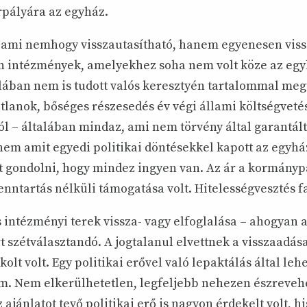
rpályára az egyház.
ami nemhogy visszautasítható, hanem egyenesen viss
yan intézmények, amelyekhez soha nem volt köze az eg
lában nem is tudott valós keresztyén tartalommal megt
tlanok, bőséges részesedés év végi állami költségveté
 – általában mindaz, ami nem törvény által garantálta
em amit egyedi politikai döntésekkel kapott az egyhá
zt gondolni, hogy mindez ingyen van. Az ár a kormányp
enntartás nélküli támogatása volt. Hitelességvesztés f
s intézményi terek vissza- vagy elfoglalása – ahogyan
t szétválasztandó. A jogtalanul elvettnek a visszaadá
olt volt. Egy politikai erővel való lepaktálás által lehe
em. Nem elkerülhetetlen, legfeljebb nehezen észrevehe
 ajánlatot tevő politikai erő is nagyon érdekelt volt, h