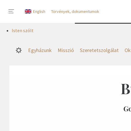
English
Törvények, dokumentumok
Isten szólt
Egyházunk
Misszió
Szeretetszolgálat
Ok
B
Go