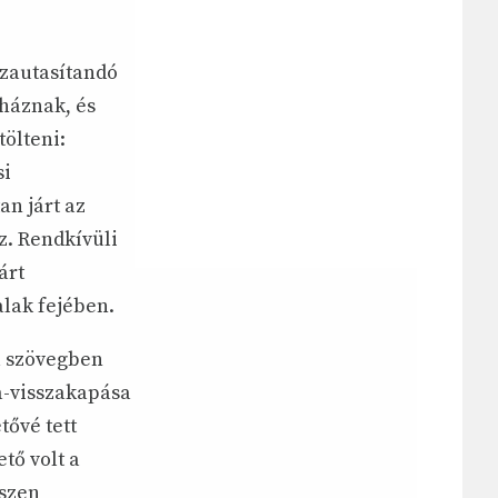
zautasítandó
yháznak, és
ölteni:
si
n járt az
z. Rendkívüli
árt
alak fejében.
 a szövegben
sa-visszakapása
tővé tett
tő volt a
iszen