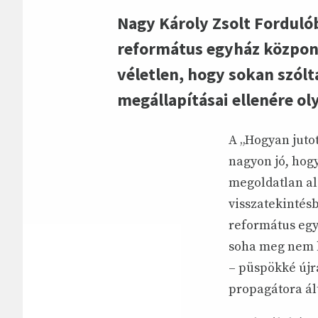
Nagy Károly Zsolt Fordulób
református egyház központ
véletlen, hogy sokan szólt
megállapításai ellenére oly
A „Hogyan juto
nagyon jó, hog
megoldatlan al
visszatekintés
református egy
soha meg nem bá
– püspökké újra
propagátora ált