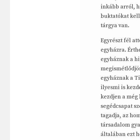
inkább arról, h
buktatókat kel
tárgya van.
Egyrészt fél at
egyházra. Érthe
egyháznak a hip
megismétlődjön
egyháznak a Tis
ilyesmi is kezd
kezdjen a még 
segédcsapat sze
tagadja, az hom
társadalom gyak
általában ezt 