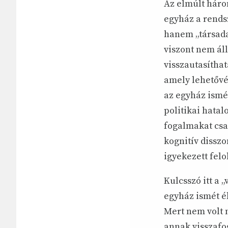
Az elmúlt három
egyház a rendsz
hanem „társada
viszont nem ál
visszautasítha
amely lehetővé
az egyház ismé
politikai hatal
fogalmakat csak
kognitív disszo
igyekezett felo
Kulcsszó itt a 
egyház ismét é
Mert nem volt 
annak visszafog