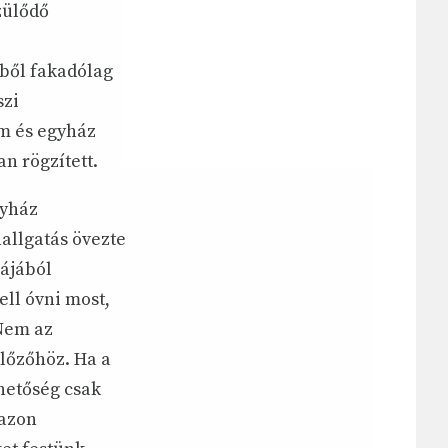
zülődő
iből fakadólag
szi
am és egyház
n rögzített.
gyház
allgatás övezte
bájából
ell óvni most,
Nem az
előzőhöz. Ha a
ehetőség csak
 azon