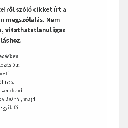
ről szóló cikket írt a
en megszólalás. Nem
, vitathatatlanul igaz
uláshoz.
resésben
tozás óta
neti
 is: a
 szembeni –
bálásáról, majd
egyik fő