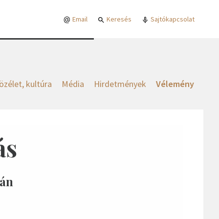
Email
Keresés
Sajtókapcsolat
özélet, kultúra
Média
Hirdetmények
Vélemény
ás
mán