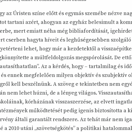
gy az Úristen színe előtt és egymás szemébe nézve nagy
ot tartani azért, ahogyan az egyház belesimult a ko
rbe, mert emiatt néha még bibliafordítását, igehirdet
ert cserben hagyta híveit és leghűségesebben szolgáló 
gyetérteni lehet, hogy már a kezdetektől a visszaépítk
könnyítette a múltfeldolgozás megspórolását. De ettő
zautasíthatatlan”. Az a kérdés, hogy – tartalmilag és id
, és ennek megfelelően milyen objektív és szubjektív o
égről kell beszélnünk. A szöveg e tekintetben nem egy
án nem lehet húzni, de a lényeg világos. Visszautasítha
skoláinak, kórházának visszaszerzése, az elvett ingatl
ntézmények működtetését pedig igenis biztosította a k
rvény általi garantált rendszere. Az tehát már nem iga
é a 2010 utáni „szövetségkötés” a politikai hatalomma