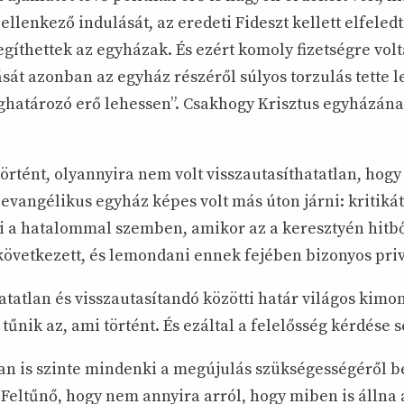
ellenkező indulását, az eredeti Fideszt kellett elfeled
gíthettek az egyházak. És ezért komoly fizetségre vol
át azonban az egyház részéről súlyos torzulás tette l
ghatározó erő lehessen”. Csakhogy Krisztus egyházán
örtént, olyannyira nem volt visszautasíthatatlan, hogy 
evangélikus egyház képes volt más úton járni: kritikát
a hatalommal szemben, amikor az a keresztyén hitb
következett, és lemondani ennek fejében bizonyos pri
atatlan és visszautasítandó közötti határ világos kimo
tűnik az, ami történt. És ezáltal a felelősség kérdése
n is szinte mindenki a megújulás szükségességéről b
. Feltűnő, hogy nem annyira arról, hogy miben is állna