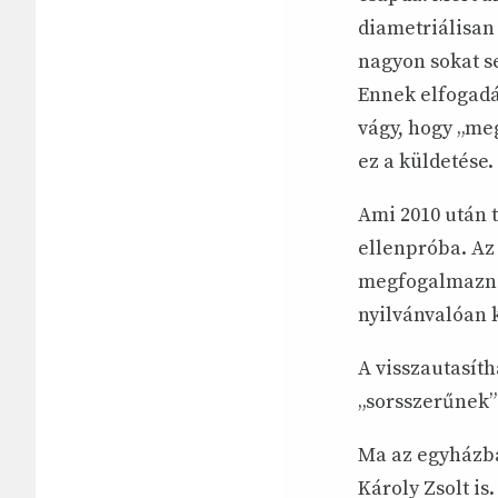
diametriálisan 
nagyon sokat se
Ennek elfogadás
vágy, hogy „me
ez a küldetése.
Ami 2010 után t
ellenpróba. Az 
megfogalmazni 
nyilvánvalóan 
A visszautasíth
„sorsszerűnek” 
Ma az egyházba
Károly Zsolt is