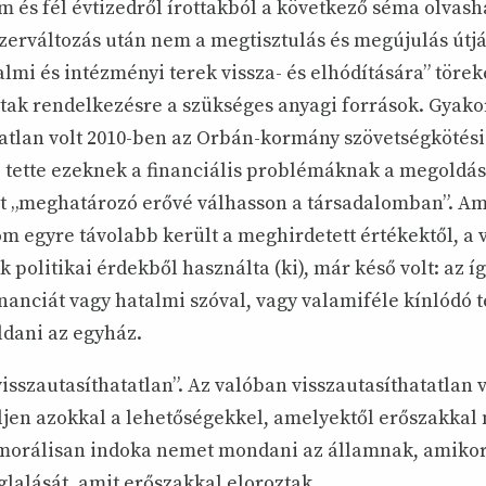
 és fél évtizedről írottakból a következő séma olvasha
erváltozás után nem a megtisztulás és megújulás útját
lmi és intézményi terek vissza- és elhódítására” törek
ltak rendelkezésre a szükséges anyagi források. Gyako
tatlan volt 2010-ben az Orbán-kormány szövetségkötési
 tette ezeknek a financiális problémáknak a megoldásá
t „meghatározó erővé válhasson a társadalomban”. Am
om egyre távolabb került a meghirdetett értékektől, a v
 politikai érdekből használta (ki), már késő volt: az í
nanciát vagy hatalmi szóval, vagy valamiféle kínlódó t
ldani az egyház.
„visszautasíthatatlan”. Az valóban visszautasíthatatlan v
ljen azokkal a lehetőségekkel, amelyektől erőszakkal 
morálisan indoka nemet mondani az államnak, amikor 
lalását, amit erőszakkal eloroztak.