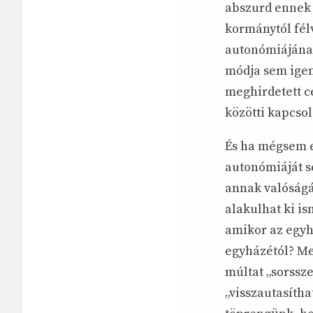
abszurd ennek 
kormánytól fél
autonómiájának
módja sem igen
meghirdetett cé
közötti kapcsol
És ha mégsem ez
autonómiáját s
annak valóságát
alakulhat ki is
amikor az egy
egyházétól? Mer
múltat „sorssze
„visszautasítha