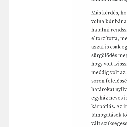
Más kérdés, ho
volna bűnbánat
hatalmi rendsze
eltorzította, m
azzal is csak e
sürgölődés meg
hogy volt „viss
meddig volt az
soron felelőss
határokat nyilv
egyház neves i
kárpótlás. Az i
támogatások tö
vált szükségess