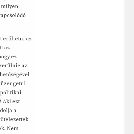
e milyen
kapcsolódó
 erőltetni az
t az
hogy ez
kerülnie az
ehetőségével
y üzengetni
politikai
! Aki ezt
dolja a
kötelezettek
nek. Nem