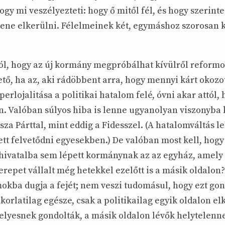
ogy mi veszélyezteti: hogy ő mitől fél, és hogy szerint
lene elkerülni. Félelmeinek két, egymáshoz szorosan 
tól, hogy az új kormány megpróbálhat kívülről reformot
tő, ha az, aki rádöbbent arra, hogy mennyi kárt okozot
erlojalitása a politikai hatalom felé, óvni akar attól, 
. Valóban súlyos hiba is lenne ugyanolyan viszonyba 
za Párttal, mint eddig a Fidesszel. (A hatalomváltás l
ett felvetődni egyesekben.) De valóban most kell, hog
hivatalba sem lépett kormánynak az az egyház, amely 
repet vállalt még hetekkel ezelőtt is a másik oldalon?
okba dugja a fejét; nem veszi tudomásul, hogy ezt gon
orlatilag egésze, csak a politikailag egyik oldalon el
helyesnek gondolták, a másik oldalon lévők helytelen