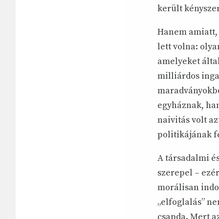
került kénysze
Hanem amiatt, 
lett volna: ol
amelyeket álta
milliárdos inga
maradványokból
egyháznak, han
naivitás volt a
politikájának f
A társadalmi é
szerepel – ezér
morálisan indok
„elfoglalás” n
csapda. Mert az