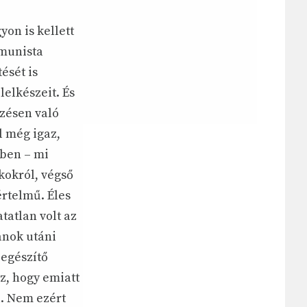
on is kellett
mmunista
ését is
lelkészeit. És
ezésen való
l még igaz,
őben – mi
kokról, végső
értelmű. Éles
tatlan volt az
anok utáni
iegészítő
z, hogy emiatt
l. Nem ezért