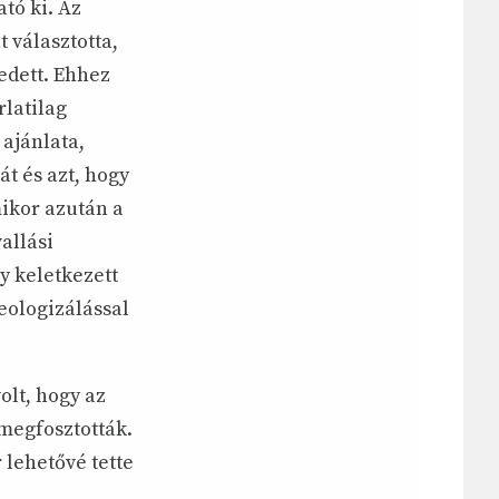
tó ki. Az
 választotta,
edett. Ehhez
rlatilag
 ajánlata,
t és azt, hogy
ikor azután a
allási
gy keletkezett
eologizálással
olt, hogy az
megfosztották.
lehetővé tette