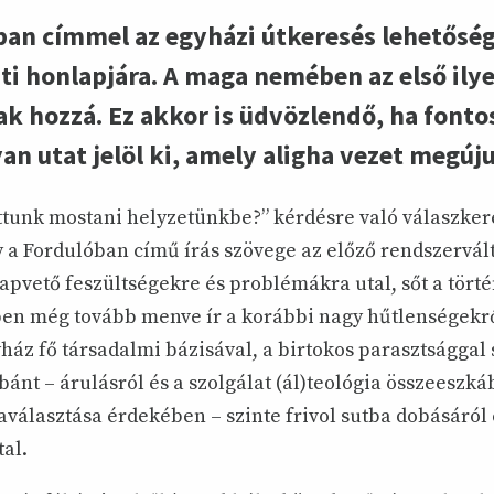
an címmel az egyházi útkeresés lehetőségei
i honlapjára. A maga nemében az első ily
ak hozzá. Ez akkor is üdvözlendő, ha fontos
an utat jelöl ki, amely aligha vezet megúj
ttunk mostani helyzetünkbe?” kérdésre való válaszke
y a Fordulóban című írás szövege az előző rendszervál
apvető feszültségekre és problémákra utal, sőt a törté
ben még tovább menve ír a korábbi nagy hűtlenségekről
ház fő társadalmi bázisával, a birtokos parasztsággal
nt – árulásról és a szolgálat (ál)teológia összeeszká
választása érdekében – szinte frivol sutba dobásáról 
al.