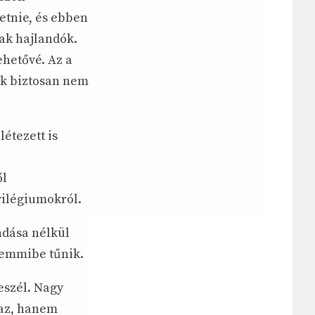
tetnie, és ebben
tak hajlandók.
ehetővé. Az a
ak biztosan nem
létezett is
ől
vilégiumokról.
ndása nélkül
 semmibe tűnik.
eszél. Nagy
 az, hanem