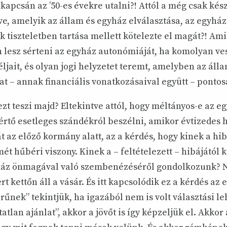
kapcsán az ’50-es évekre utalni?! Attól a még csak kés
ve, amelyik az állam és egyház elválasztása, az egyház
 tiszteletben tartása mellett kötelezte el magát?! Am
 lesz sérteni az egyház autonómiáját, ha komolyan ve
ljait, és olyan jogi helyzetet teremt, amelyben az áll
at – annak financiális vonatkozásaival együtt – pontosa
t teszi majd? Eltekintve attól, hogy méltányos-e az e
értő esetleges szándékról beszélni, amikor évtizedes h
 az előző kormány alatt, az a kérdés, hogy kinek a hi
mét hűbéri viszony. Kinek a – feltételezett – hibájától k
ház önmagával való szembenézéséről gondolkozunk? 
t kettőn áll a vásár. És itt kapcsolódik ez a kérdés az 
rűnek” tekintjük, ha igazából nem is volt választási l
tatlan ajánlat”, akkor a jövőt is így képzeljük el. Akkor