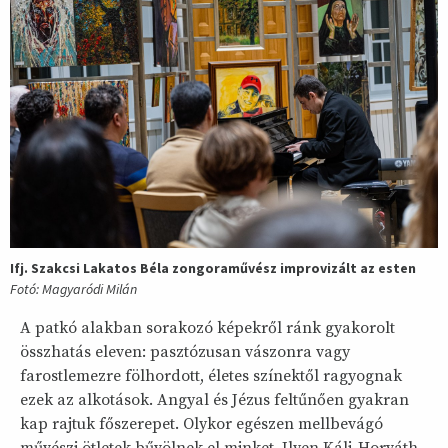
Ifj. Szakcsi Lakatos Béla zongoraművész improvizált az esten
Fotó: Magyaródi Milán
A patkó alakban sorakozó képekről ránk gyakorolt
összhatás eleven: pasztózusan vászonra vagy
farostlemezre fölhordott, életes színektől ragyognak
ezek az alkotások. Angyal és Jézus feltűnően gyakran
kap rajtuk főszerepet. Olykor egészen mellbevágó
művészi ötletek bűvölnek el minket. Ilyen Káli-Horváth