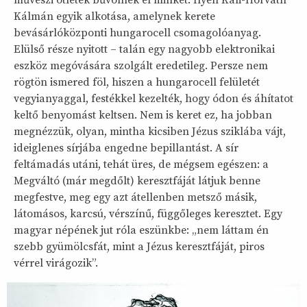
Kálmán egyik alkotása, amelynek kerete
bevásárlóközponti hungarocell csomagolóanyag.
Elülső része nyitott – talán egy nagyobb elektronikai
eszköz megóvására szolgált eredetileg. Persze nem
rögtön ismered föl, hiszen a hungarocell felületét
vegyianyaggal, festékkel kezelték, hogy ódon és áhítatot
keltő benyomást keltsen. Nem is keret ez, ha jobban
megnézzük, olyan, mintha kicsiben Jézus sziklába vájt,
ideiglenes sírjába engedne bepillantást. A sír
feltámadás utáni, tehát üres, de mégsem egészen: a
Megváltó (már megdőlt) keresztfáját látjuk benne
megfestve, meg egy azt átellenben metsző másik,
látomásos, karcsú, vérszínű, függőleges keresztet. Egy
magyar népének jut róla eszünkbe: „nem láttam én
szebb gyümölcsfát, mint a Jézus keresztfáját, piros
vérrel virágozik”.