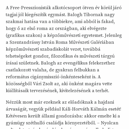
A Free-Presszionisták alkotócsoport ötven év körül járó
tagjai jól kiegészítik egymást. Balogh Tibornak nagy
szakmai hatása van a többiekre, ami abból is fakad,
hogy ő az első roma az országban, aki elvégezte
(grafikus szakon) a képzőművészeti egyetemet. Jelenleg
a Szentandrássy István Roma Művészeti Galériában
képzőművészeti szabadiskolát vezet, továbbá
tehetségeket gondoz, filozofikus és művészeti tárgyú
írásai születnek. Balogh az evengélikus felekezethez
csatlakozott valaha, de gyakran felbukkan a
református cigánymisszió önkénteseként is. A
közösségből Vári Zsolt az, aki önként magára vette
kiállításaik tervezésének, kivitelezésének a terhét.
Nézzük most már ezeknek az előadóknak a hajdani
árvaságát, vegyük például Káli-Horváth Kálmán esetét!
Kétévesen került állami gondozásba: akkor emelte ki a
gyámügy széthulló családja környezetéből. – Nyolcan