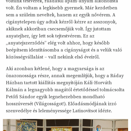
voltunk testvérek, ráadásul apám-anyám alkoholista
volt. Én voltam a legkisebb gyermek. Már kezdetben
sem a szüleim neveltek, hanem az egyik nővérem. A
cigánytelepen úgy adtak kézről-kézre az asszonyok,
akiknek akkoriban csecsemőjük volt. Így jutottam
anyatejhez, így lett sok tejtestvérem. Ez az
„anyatejszerződés” elég volt ahhoz, hogy később
beépítsem identitásomba a cigányságot és a velük való
közösségvállalást – vall nekünk első éveiről.
Aki azonban kétlené, hogy a magyarsága is az
önazonossága része, annak megemlítjük, hogy a Ráday
Házban tartott kiállítás megnyitóján Káli-Horváth
Kálmán a legnagyobb magától értetődéssel tolmácsolta
Petőfi Sándor egyik legnehezebben mondható
hosszúversét (Világosságot!). Előadásmódjának izzó
szenvedélye és leleményessége Latinovitsot idézte.