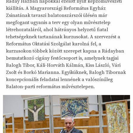
Ráday Házban napokkal ezelőtt nyílt képzőművészeti
kiállítás. A Magyarországi Református Egyház
Zsinatának tavaszi balatonszárszói ülésén már
megfogant ugyanis a terv egy olyan művésztelep
létrehozataláról, ahol hátrányos helyzetű fiatal
tehetségeknek tartanának kurzusokat. A szervezést a
Református Oktatási Szolgálat karolná fel, a
kurzusokon többek között szerepet kapna a Rádayban
bemutatkozó cigány festőcsoport is, amelynek tagjai
Balogh Tibor, Káli-Horváth Kálmán, Kiss László, Vári
Zsolt és Borkó Marianna. Egyiküknek, Balogh Tibornak
koncepcionális feladatai lennének a valószínűleg
Balaton-parti református művésztelepen.