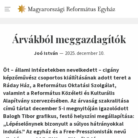
Árvákból meggazdagítók
Joó István
2025. december 10.
Öt – állami intézetekben nevelkedett – cigány
képzőművész csoportos kiállításának adott teret a
Ráday Ház, a Református Oktatási Szolgálat,
valamint a Református Közéleti és Kulturális
Alapítvány szervezésében. Az árvaság szakralitása
című tárlat december 5-i megnyitóján igazolódott
Balogh Tibor grafikus, festő helyszíni megállapítása:
„Lépéselőnynek bizonyult a súlyos hátrányokkal
indulás.” Az egyház és a Free-Presszionisták nevű