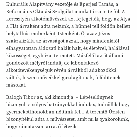
Kulturális Alapítvány vezetője és Eperjesi Tamás, a
Református Oktatási Szolgálat munkatársa tette föl. A
keresztyén alkotóművészek azt fejtegették, hogy az Atya
a Fiát árvaként adta nekünk, a bűnnel teli földön kellett
helytállnia emberként, Istenként. Ő, azaz Jézus
szakralizálta az árvaságot azzal, hogy mindenkitől
elhagyatottan áldozati halált halt, és életével, halálával
közösséget, egyházat teremtett. Másfelől az öt állami
gondozott mélyről indult, de kibontakozó
alkotótevékenységük révén árvákból adakozókká
váltak, hiszen műveikkel gazdagítanak, felüdítenek
másokat.
Balogh Tibor az, aki kimondja: – Lépéselőnynek
bizonyult a súlyos hátrányokkal indulás, tudniillik hogy
gyermekotthonokban nőttünk fel… A teremtő Úristen
bizonyítékul adta a művészetet, amit mi is gyakorolunk,
hogy rámutasson arra: ő létezik!