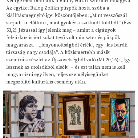
Két Ige éled bennünk a Ráday Ház dísztermét elhagyva.
Az egyiket Balog Zoltán püspök hozta szóba a
kiállításmegnyitó igei köszöntőjében: „Mint vesszőszál
sarjadt ki előttünk, mint gyökér a szikkadt földből.” (Ézs
53,2). Jézussal így jelenik meg – amint a cigányok
felzárkózásáért sokat tevő volt miniszter és püspök
magyarázza – „lenyomottságból érték”, egy „kis baráti
társaság nagy csodája”. A közismertebb másik
szentírási részlet az Újszövetségből való (Mt 20,16): „Így
lesznek az utolsókból elsők” – és ezt talán nem is kell
magyarázni egy ilyen, teljes személyiségünket
megszólító kulturális esemény után.