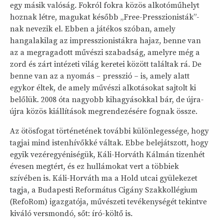
egy másik valóság. Fokról fokra közös alkotóműhelyt
hoznak létre, magukat később „Free-Presszionisták”-
nak nevezik el. Ebben a játékos szóban, amely
hangalakilag az impresszionistákra hajaz, benne van
az a megragadott művészi szabadság, amelyre még a
zord és zárt intézeti világ keretei között találtak rá. De
benne van az a nyomás – presszió – is, amely alatt
egykor éltek, de amely művészi alkotásokat sajtolt ki
belőlük. 2008 óta nagyobb kihagyásokkal bár, de újra-
újra közös kiállítások megrendezésére fognak össze.
Az ötösfogat történetének további különlegessége, hogy
tagjai mind istenhívőkké váltak. Ebbe belejátszott, hogy
egyik vezéregyéniségük, Káli-Horváth Kálmán tizenhét
évesen megtért, és ez hullámokat vert a többiek
szívében is. Káli-Horváth ma a Hold utcai gyülekezet
tagja, a Budapesti Református Cigány Szakkollégium
(RefoRom) igazgatója, művészeti tevékenységét tekintve
kiváló versmondó, sőt: író-költő is.