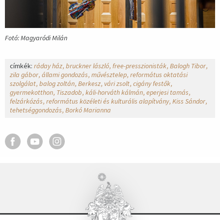
Fotó: Magyaródi Milán
címkék:
ráday ház
bruckner lászló
free-presszionisták
Balogh Tibor
zila gábor
állami gondozás
művésztelep
református oktatási
szolgálat
balog zoltán
Berkesz
vári zsolt
cigány festők
gyermekotthon
Tiszadob
káli-horváth kálmán
eperjesi tamás
felzárkózás
református közéleti és kulturális alapítvány
Kiss Sándor
tehetséggondozás
Borkó Marianna