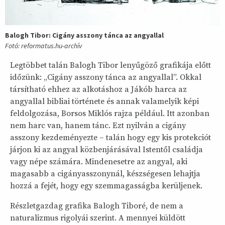
Balogh Tibor: Cigány asszony tánca az angyallal
Fotó: reformatus.hu-archív
Legtöbbet talán Balogh Tibor lenyűgöző grafikája előtt
időzünk: „Cigány asszony tánca az angyallal”. Okkal
társítható ehhez az alkotáshoz a Jákób harca az
angyallal bibliai története és annak valamelyik képi
feldolgozása, Borsos Miklós rajza például. Itt azonban
nem harc van, hanem tánc. Ezt nyilván a cigány
asszony kezdeményezte – talán hogy egy kis protekciót
járjon ki az angyal közbenjárásával Istentől családja
vagy népe számára. Mindenesetre az angyal, aki
magasabb a cigányasszonynál, készségesen lehajtja
hozzá a fejét, hogy egy szemmagasságba kerüljenek.
Részletgazdag grafika Balogh Tiboré, de nem a
naturalizmus rigolyái szerint. A mennyei küldött