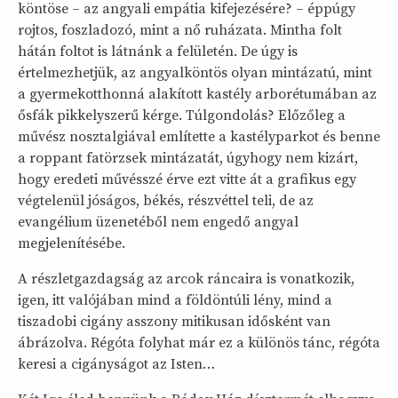
köntöse – az angyali empátia kifejezésére? – éppúgy
rojtos, foszladozó, mint a nő ruházata. Mintha folt
hátán foltot is látnánk a felületén. De úgy is
értelmezhetjük, az angyalköntös olyan mintázatú, mint
a gyermekotthonná alakított kastély arborétumában az
ősfák pikkelyszerű kérge. Túlgondolás? Előzőleg a
művész nosztalgiával említette a kastélyparkot és benne
a roppant fatörzsek mintázatát, úgyhogy nem kizárt,
hogy eredeti művésszé érve ezt vitte át a grafikus egy
végtelenül jóságos, békés, részvéttel teli, de az
evangélium üzenetéből nem engedő angyal
megjelenítésébe.
A részletgazdagság az arcok ráncaira is vonatkozik,
igen, itt valójában mind a földöntúli lény, mind a
tiszadobi cigány asszony mitikusan idősként van
ábrázolva. Régóta folyhat már ez a különös tánc, régóta
keresi a cigányságot az Isten…