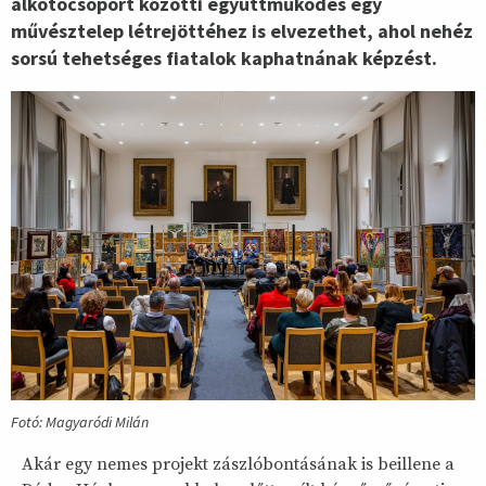
alkotócsoport közötti együttműködés egy
művésztelep létrejöttéhez is elvezethet, ahol nehéz
sorsú tehetséges fiatalok kaphatnának képzést.
Fotó: Magyaródi Milán
Akár egy nemes projekt zászlóbontásának is beillene a