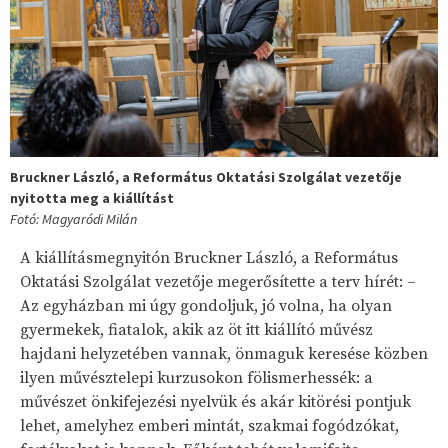
Bruckner László, a Református Oktatási Szolgálat vezetője
nyitotta meg a kiállítást
Fotó: Magyaródi Milán
A kiállításmegnyitón Bruckner László, a Református
Oktatási Szolgálat vezetője megerősítette a terv hírét: –
Az egyházban mi úgy gondoljuk, jó volna, ha olyan
gyermekek, fiatalok, akik az öt itt kiállító művész
hajdani helyzetében vannak, önmaguk keresése közben
ilyen művésztelepi kurzusokon fölismerhessék: a
művészet önkifejezési nyelvük és akár kitörési pontjuk
lehet, amelyhez emberi mintát, szakmai fogódzókat,