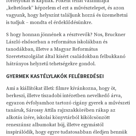
fortélyokat is kapnak. Főként tehát valamifajta
„keltetőnek” képzelem el ezt a művésztelepet, és azon
vagyunk, hogy helyszínt találjunk hozzá és üzemeltetni
is tudjuk – mondta el érdeklődésünkre.
S hogy honnan jönnének a résztvevők? Nos, Bruckner
László elsősorban a református iskolákban és
tanodákban, illetve a Magyar Református
Szeretetszolgálat által kísért családokban felbukkanó
hátrányos helyzetű tehetségekre gondol.
GYERMEK KASTÉLYLAKÓK FELÉBREDÉSEI
Ami a kiállítókat illeti: filmre kívánkozna, hogy öt,
berkeszi, illetve tiszadobi intézetben nevelkedő árva,
egyazon évfolyamhoz tartozó cigány gyerek a művészeti
tanáruk, Sárossy Attila rajzszakkörében rákap az
alkotás ízére, iskolai könyvtárból kikölcsönzött
reneszánsz albumokat búj, illetve egymástól
inspirálódik, hogy egyre tudatosabban éledjen bennük