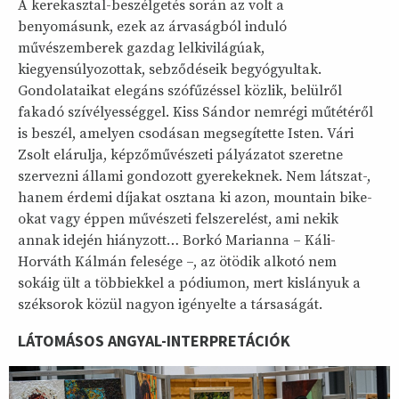
A kerekasztal-beszélgetés során az volt a
benyomásunk, ezek az árvaságból induló
művészemberek gazdag lelkivilágúak,
kiegyensúlyozottak, sebződéseik begyógyultak.
Gondolataikat elegáns szófűzéssel közlik, belülről
fakadó szívélyességgel. Kiss Sándor nemrégi műtétéről
is beszél, amelyen csodásan megsegítette Isten. Vári
Zsolt elárulja, képzőművészeti pályázatot szeretne
szervezni állami gondozott gyerekeknek. Nem látszat-,
hanem érdemi díjakat osztana ki azon, mountain bike-
okat vagy éppen művészeti felszerelést, ami nekik
annak idején hiányzott… Borkó Marianna – Káli-
Horváth Kálmán felesége –, az ötödik alkotó nem
sokáig ült a többiekkel a pódiumon, mert kislányuk a
széksorok közül nagyon igényelte a társaságát.
LÁTOMÁSOS ANGYAL-INTERPRETÁCIÓK