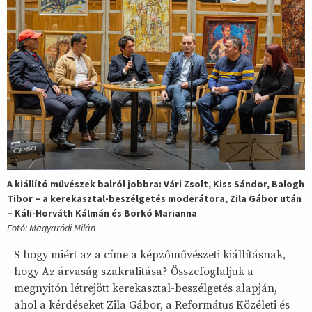
A kiállító művészek balról jobbra: Vári Zsolt, Kiss Sándor, Balogh
Tibor – a kerekasztal-beszélgetés moderátora, Zila Gábor után
– Káli-Horváth Kálmán és Borkó Marianna
Fotó: Magyaródi Milán
S hogy miért az a címe a képzőművészeti kiállításnak,
hogy Az árvaság szakralitása? Összefoglaljuk a
megnyitón létrejött kerekasztal-beszélgetés alapján,
ahol a kérdéseket Zila Gábor, a Református Közéleti és