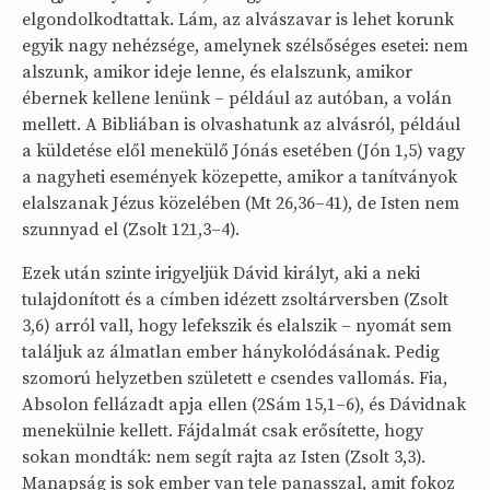
elgondolkodtattak. Lám, az alvászavar is lehet korunk
egyik nagy nehézsége, amelynek szélsőséges esetei: nem
alszunk, amikor ideje lenne, és elalszunk, amikor
ébernek kellene lenünk – például az autóban, a volán
mellett. A Bibliában is olvashatunk az alvásról, például
a küldetése elől menekülő Jónás esetében (Jón 1,5) vagy
a nagyheti események közepette, amikor a tanítványok
elalszanak Jézus közelében (Mt 26,36–41), de Isten nem
szunnyad el (Zsolt 121,3–4).
Ezek után szinte irigyeljük Dávid királyt, aki a neki
tulajdonított és a címben idézett zsoltárversben (Zsolt
3,6) arról vall, hogy lefekszik és elalszik – nyomát sem
találjuk az álmatlan ember hánykolódásának. Pedig
szomorú helyzetben született e csendes vallomás. Fia,
Absolon fellázadt apja ellen (2Sám 15,1–6), és Dávidnak
menekülnie kellett. Fájdalmát csak erősítette, hogy
sokan mondták: nem segít rajta az Isten (Zsolt 3,3).
Manapság is sok ember van tele panasszal, amit fokoz