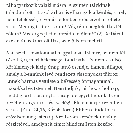
ráhagyatkozik valaki másra. A szintén Dávidnak
tulajdonított 13. zsoltárban is elhangzik a kérdés, amely
nem felelősségre vonás, ellenben erős érzelmi töltete
van: „Meddig tart ez, Uram? Végképp megfeledkeztél
rólam? Meddig rejted el orcádat előlem?” (2) De Dávid
ezek után is kitartott Ura, az élő Isten mellett.
Aki ezzel a bizalommal hagyatkozik Istenre, az nem fél
(Zsolt 3,7), mert békességet talál nála. Ez nem a külső
körülmények ideig-óráig tartó csendje, hanem állapot,
amely a bennünk lévő rendezett viszonyokat tükrözi.
Ennek hármas vetülete a békesség önmagammal,
másokkal és Istennel. Nem tudjuk, mit hoz a holnap,
meddig tart a bizonytalanság, de egyet tudunk: Isten
kezében vagyunk – és ez elég! „Életem ideje kezedben
van…” (Zsolt 31,16, Károli-ford.) Ebben a tudatban
erősítsen meg Isten ifj. Vizi István versének néhány
részletével, amelynek címe: Mindent Isten kezébe.