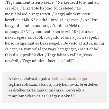
„Tégy mindent Isten kezébe! / Ne kérdezd tőle, mit ad
cserébe, / Hisz Tőle kaptad földi életed / És
megváltásod elvégeztetett. / Hagyj mindent Isten
kezében! / Mit Néki adtál, bízd rá egészen. / »Az Úrra
hagyjad minden utadat«, / Ó, add át Néki teljes
önmagad! / Végy mindent Isten kezéből! / Jót akar
néked egész szívéből, / Fogadd el tőle a jót, a szépet, /
Belső nyugalmat és békességet. / De vedd át azt is, mi fáj
és éget, / Nyomorúságot vagy betegséget, / Mert ebből
fakad a kipróbált élet. / Tégy bátran vallást Jézus
nevéről, / Végy mindent Isten kezéből!”
A cikket elolvashatják a
Reformátusok Lapja
legfrissebb számában is, melyben további érdekes
és értékes tartalmakat találnak. Keressék a
templomokban és az újságárusoknál!