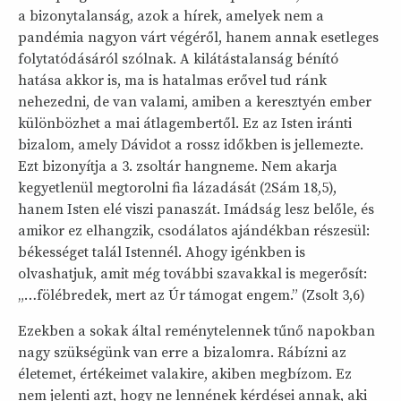
a bizonytalanság, azok a hírek, amelyek nem a
pandémia nagyon várt végéről, hanem annak esetleges
folytatódásáról szólnak. A kilátástalanság bénító
hatása akkor is, ma is hatalmas erővel tud ránk
nehezedni, de van valami, amiben a keresztyén ember
különbözhet a mai átlagembertől. Ez az Isten iránti
bizalom, amely Dávidot a rossz időkben is jellemezte.
Ezt bizonyítja a 3. zsoltár hangneme. Nem akarja
kegyetlenül megtorolni fia lázadását (2Sám 18,5),
hanem Isten elé viszi panaszát. Imádság lesz belőle, és
amikor ez elhangzik, csodálatos ajándékban részesül:
békességet talál Istennél. Ahogy igénkben is
olvashatjuk, amit még további szavakkal is megerősít:
„…fölébredek, mert az Úr támogat engem.” (Zsolt 3,6)
Ezekben a sokak által reménytelennek tűnő napokban
nagy szükségünk van erre a bizalomra. Rábízni az
életemet, értékeimet valakire, akiben megbízom. Ez
nem jelenti azt, hogy ne lennének kérdései annak, aki