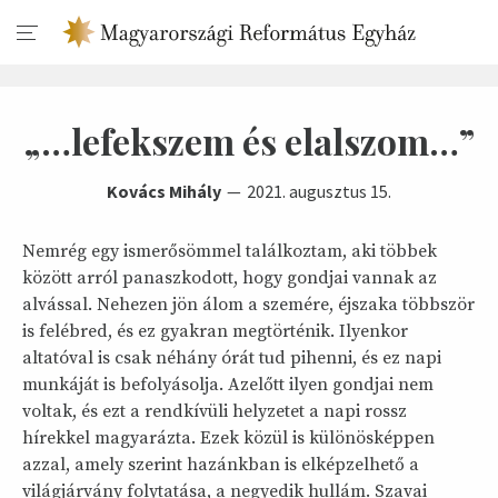
„…lefekszem és elalszom…”
Kovács Mihály
2021. augusztus 15.
Nemrég egy ismerősömmel találkoztam, aki többek
között arról panaszkodott, hogy gondjai vannak az
alvással. Nehezen jön álom a szemére, éjszaka többször
is felébred, és ez gyakran megtörténik. Ilyenkor
altatóval is csak néhány órát tud pihenni, és ez napi
munkáját is befolyásolja. Azelőtt ilyen gondjai nem
voltak, és ezt a rendkívüli helyzetet a napi rossz
hírekkel magyarázta. Ezek közül is különösképpen
azzal, amely szerint hazánkban is elképzelhető a
világjárvány folytatása, a negyedik hullám. Szavai