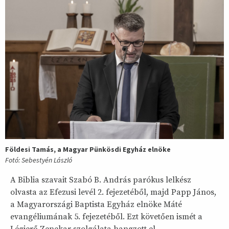
Földesi Tamás, a Magyar Pünkösdi Egyház elnöke
Fotó: Sebestyén László
A Biblia szavait Szabó B. András parókus lelkész
olvasta az Efezusi levél 2. fejezetéből, majd Papp János,
a Magyarországi Baptista Egyház elnöke Máté
evangéliumának 5. fejezetéből. Ezt követően ismét a
Légierő Zenekar szolgálata hangzott el.