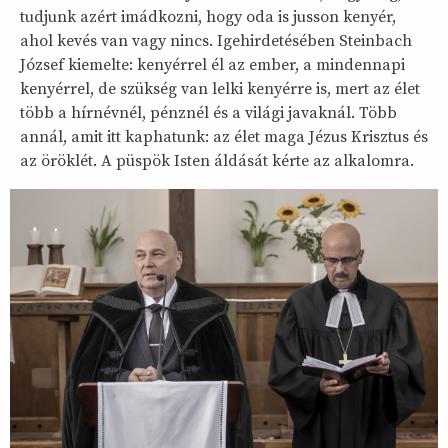
tudjunk azért imádkozni, hogy oda is jusson kenyér,
ahol kevés van vagy nincs. Igehirdetésében Steinbach
József kiemelte: kenyérrel él az ember, a mindennapi
kenyérrel, de szükség van lelki kenyérre is, mert az élet
több a hírnévnél, pénznél és a világi javaknál. Több
annál, amit itt kaphatunk: az élet maga Jézus Krisztus és
az öröklét. A püspök Isten áldását kérte az alkalomra.