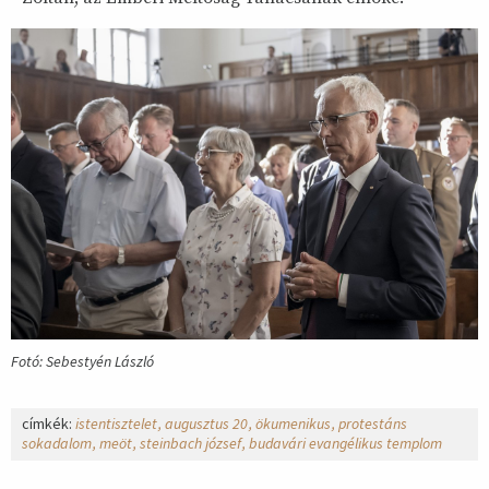
Fotó: Sebestyén László
címkék:
istentisztelet
augusztus 20
ökumenikus
protestáns
sokadalom
meöt
steinbach józsef
budavári evangélikus templom