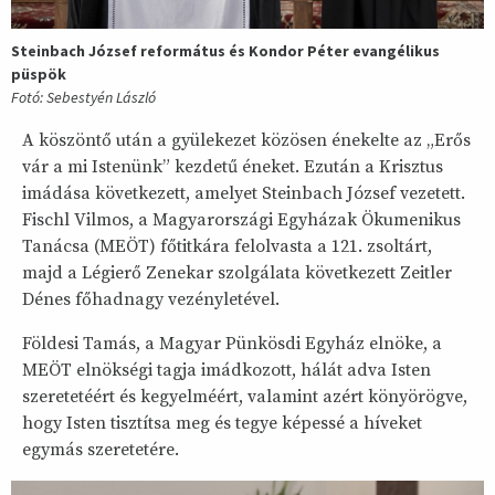
Steinbach József református és Kondor Péter evangélikus
püspök
Fotó: Sebestyén László
A köszöntő után a gyülekezet közösen énekelte az „Erős
vár a mi Istenünk” kezdetű éneket. Ezután a Krisztus
imádása következett, amelyet Steinbach József vezetett.
Fischl Vilmos, a Magyarországi Egyházak Ökumenikus
Tanácsa (MEÖT) főtitkára felolvasta a 121. zsoltárt,
majd a Légierő Zenekar szolgálata következett Zeitler
Dénes főhadnagy vezényletével.
Földesi Tamás, a Magyar Pünkösdi Egyház elnöke, a
MEÖT elnökségi tagja imádkozott, hálát adva Isten
szeretetéért és kegyelméért, valamint azért könyörögve,
hogy Isten tisztítsa meg és tegye képessé a híveket
egymás szeretetére.