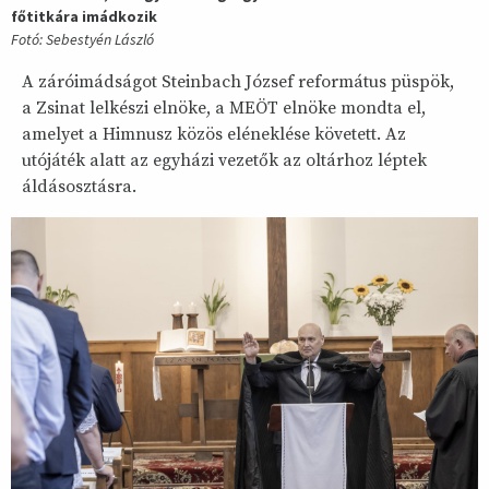
főtitkára imádkozik
Fotó: Sebestyén László
A záróimádságot Steinbach József református püspök,
a Zsinat lelkészi elnöke, a MEÖT elnöke mondta el,
amelyet a Himnusz közös eléneklése követett. Az
utójáték alatt az egyházi vezetők az oltárhoz léptek
áldásosztásra.