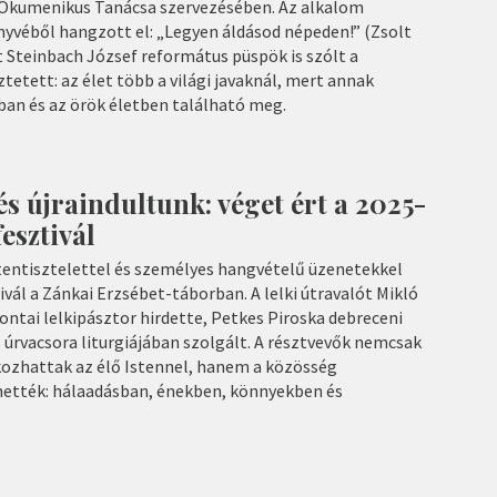
Ökumenikus Tanácsa szervezésében. Az alkalom
nyvéből hangzott el: „Legyen áldásod népeden!” (Zsolt
t Steinbach József református püspök is szólt a
tetett: az élet több a világi javaknál, mert annak
ban és az örök életben található meg.
és újraindultunk: véget ért a 2025-
esztivál
entisztelettel és személyes hangvételű üzenetekkel
ivál a Zánkai Erzsébet-táborban. A lelki útravalót Mikló
ontai lelkipásztor hirdette, Petkes Piroska debreceni
 úrvacsora liturgiájában szolgált. A résztvevők nemcsak
lkozhattak az élő Istennel, hanem a közösség
lhették: hálaadásban, énekben, könnyekben és