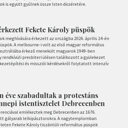
ok is együtt gyűlnek össze Isten dicséretére.
rkezett Fekete Károly püspök
ok meghívására érkezett az országba 2026. április 24-én
püspök. A melbourne-i volt az első magyar református
Ausztráliába érkező menekült magyarok 1949-ben
y rendkívüli presbiteri ülésen találkozott a gyülekezet
ekezetépítési és missziói kérdésekről folytatott intenzív
 éve szabadultak a protestáns
nnepi istentisztelet Debrecenben
ferenciával emlékeztek meg Debrecenben az 1676.
ott gályarab lelkipásztorokra. A nagytemplomban
eleten Fekete Károly tiszántúli református püspök