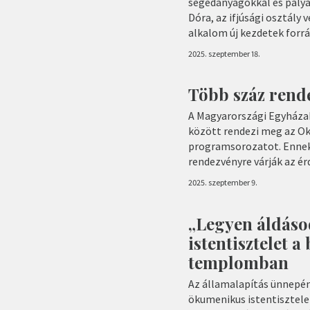
segédanyagokkal és pályá
Dóra, az ifjúsági osztály 
alkalom új kezdetek forrá
2025. szeptember 18.
Több száz rend
A Magyarországi Egyházak
között rendezi meg az O
programsorozatot. Ennek
rendezvényre várják az ér
2025. szeptember 9.
„Legyen áldás
istentisztelet 
templomban
Az államalapítás ünnepén
ökumenikus istentisztele