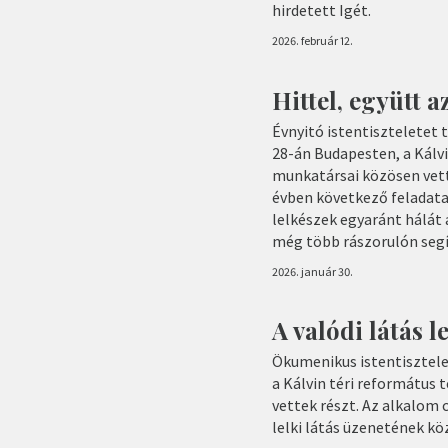
hirdetett Igét.
2026. február 12.
Hittel, együtt az
Évnyitó istentiszteletet
28-án Budapesten, a Kálv
munkatársai közösen vett
évben következő feladata
lelkészek egyaránt hálát 
még több rászorulón seg
2026. január 30.
A valódi látás l
Ökumenikus istentisztele
a Kálvin téri református
vettek részt. Az alkalom 
lelki látás üzenetének köz