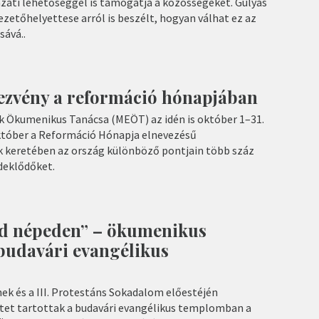
zati lehetőséggel is támogatja a közösségeket. Gulyás
vezetőhelyettese arról is beszélt, hogyan válhat ez az
sává..
ezvény a reformáció hónapjában
 Ökumenikus Tanácsa (MEÖT) az idén is október 1–31.
któber a Reformáció Hónapja elnevezésű
 keretében az ország különböző pontjain több száz
deklődőket.
od népeden” – ökumenikus
a budavári evangélikus
ek és a III. Protestáns Sokadalom előestéjén
tet tartottak a budavári evangélikus templomban a