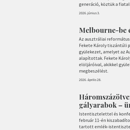
generáció, köztük a fiatal
2026. június 3.
Melbourne-be é
Az ausztráliai református
Fekete Károly tiszántúli 
gyülekezet, amelyet az 
alapítottak. Fekete Károl
elöljáróival, akikkel gyül
megbeszélést.
2026. április 28.
Háromszázötven
gályarabok – ü
Istentisztelettel és kon
február 11-én kiszabadít
tartott emlék-istentiszt