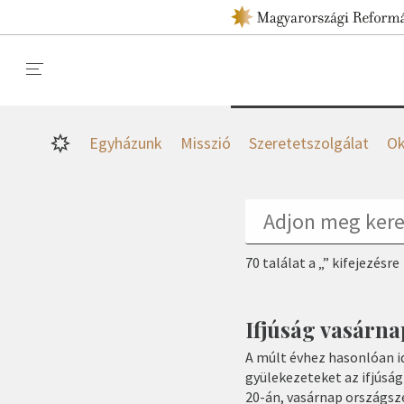
Egyházunk
Misszió
Szeretetszolgálat
Ok
70 találat a „” kifejezésre
Ifjúság vasárna
A múlt évhez hasonlóan i
gyülekezeteket az ifjúsá
20-án, vasárnap országsz