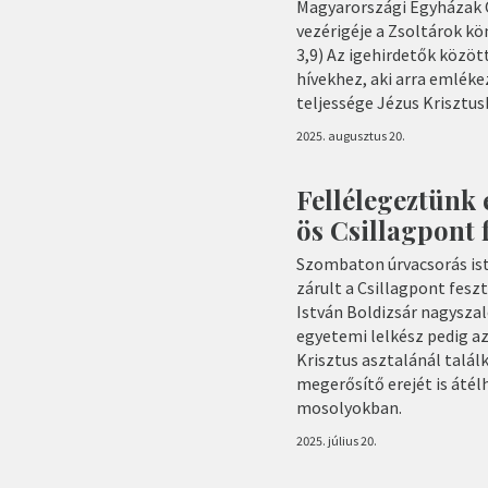
Magyarországi Egyházak 
vezérigéje a Zsoltárok kö
3,9) Az igehirdetők közöt
hívekhez, aki arra emlékez
teljessége Jézus Krisztus
2025. augusztus 20.
Fellélegeztünk 
ös Csillagpont f
Szombaton úrvacsorás ist
zárult a Csillagpont feszt
István Boldizsár nagyszal
egyetemi lelkész pedig az
Krisztus asztalánál talá
megerősítő erejét is áté
mosolyokban.
2025. július 20.