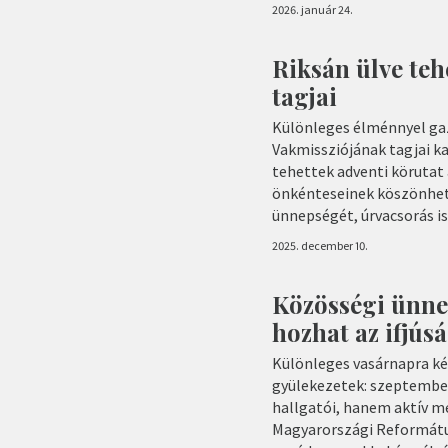
2026. január 24.
Riksán ülve teh
tagjai
Különleges élménnyel ga
Vakmissziójának tagjai kar
tehettek adventi körutat 
önkénteseinek köszönhető
ünnepségét, úrvacsorás is
2025. december 10.
Közösségi ünnep
hozhat az ifjús
Különleges vasárnapra k
gyülekezetek: szeptember
hallgatói, hanem aktív me
Magyarországi Református