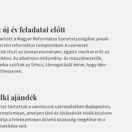
 új év feladatai előtt
 tartott a Magyar Református Szeretetszolgálat január
in téri református templomban. A szervezet
ek részt az ünnepi eseményen, együtt merítve erőt az
ikhoz. Az alkalmon intézmény- és misszióvezetők,
adva szóltak az Úrhoz, támogatását kérve, hogy idén
íthessenek.
elki ajándék
tet tartottak a vakmisszió szervezésében Budapesten,
 templomban, amelyen látó és látássérült hívők közösen
célja a felekezeteken átívelő közösség megélése és a
vetítése volt.