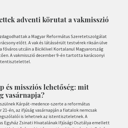
ettek adventi körutat a vakmisszió
zdagodhattak a Magyar Református Szeretetszolgálat
ácsony előtt. A vak és látássérült testvérek riksán ülve
a főváros utcáin a Biciklivel Kortalanul Magyarország
en. A vakmisszió december 9-én tartotta karácsonyi
tentisztelettel.
 és missziós lehetőség: mit
ág vasárnapja?
észülnek Kárpát-medence-szerte a református
 21-én, az ifjúság vasárnapján a fiatalok nemcsak
gszólalói is lehetnek az istentiszteletnek. A
 Egyház Zsinati Hivatalának Ifjúsági Osztálya emellett