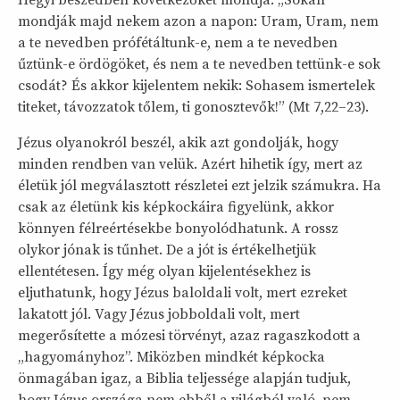
Hegyi beszédben következőket mondja: „Sokan
mondják majd nekem azon a napon: Uram, Uram, nem
a te nevedben prófétáltunk-e, nem a te nevedben
űztünk-e ördögöket, és nem a te nevedben tettünk-e sok
csodát? És akkor kijelentem nekik: Sohasem ismertelek
titeket, távozzatok tőlem, ti gonosztevők!” (Mt 7,22–23).
Jézus olyanokról beszél, akik azt gondolják, hogy
minden rendben van velük. Azért hihetik így, mert az
életük jól megválasztott részletei ezt jelzik számukra. Ha
csak az életünk kis képkockáira figyelünk, akkor
könnyen félreértésekbe bonyolódhatunk. A rossz
olykor jónak is tűnhet. De a jót is értékelhetjük
ellentétesen. Így még olyan kijelentésekhez is
eljuthatunk, hogy Jézus baloldali volt, mert ezreket
lakatott jól. Vagy Jézus jobboldali volt, mert
megerősítette a mózesi törvényt, azaz ragaszkodott a
„hagyományhoz”. Miközben mindkét képkocka
önmagában igaz, a Biblia teljessége alapján tudjuk,