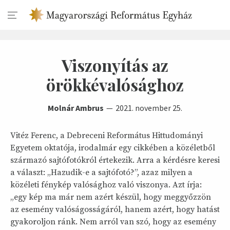
Viszonyítás az
örökkévalósághoz
Molnár Ambrus
2021. november 25.
Vitéz Ferenc, a Debreceni Református Hittudományi
Egyetem oktatója, irodalmár egy cikkében a közéletből
származó sajtófotókról értekezik. Arra a kérdésre keresi
a választ: „Hazudik-e a sajtófotó?”, azaz milyen a
közéleti fénykép valósághoz való viszonya. Azt írja:
„egy kép ma már nem azért készül, hogy meggyőzzön
az esemény valóságosságáról, hanem azért, hogy hatást
gyakoroljon ránk. Nem arról van szó, hogy az esemény