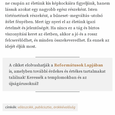
ne csupán az életünk kis képkockáira figyeljünk, hanem
lássuk azokat egy nagyobb egész részeként. Isten
történetének részeként, a bűneset–megváltás–utolsó
ítélet fényében. Mert így nyeri el az életünk igazi
értelmét és jelentőségét. Ha nincs ez a tág és biztos
viszonyítási keret az életben, akkor a jó és a rossz
felcserélődhet, és minden összekeveredhet. És ennek az
idejét éljük most.
A cikket elolvashatják a
Reformátusok Lapjában
is, amelyben további érdekes és értékes tartalmakat
találnak! Keressék a templomokban és az
újságárusoknál!
címkék:
válaszcikk
publicisztia
örökkévalóság