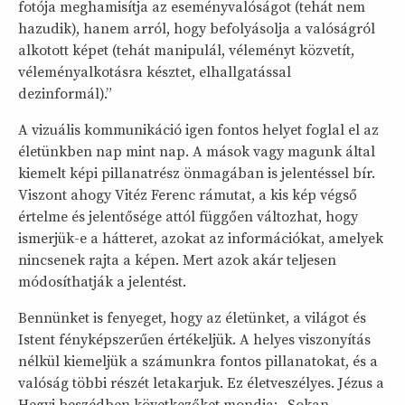
fotója meghamisítja az eseményvalóságot (tehát nem
hazudik), hanem arról, hogy befolyásolja a valóságról
alkotott képet (tehát manipulál, véleményt közvetít,
véleményalkotásra késztet, elhallgatással
dezinformál).”
A vizuális kommunikáció igen fontos helyet foglal el az
életünkben nap mint nap. A mások vagy magunk által
kiemelt képi pillanatrész önmagában is jelentéssel bír.
Viszont ahogy Vitéz Ferenc rámutat, a kis kép végső
értelme és jelentősége attól függően változhat, hogy
ismerjük-e a hátteret, azokat az információkat, amelyek
nincsenek rajta a képen. Mert azok akár teljesen
módosíthatják a jelentést.
Bennünket is fenyeget, hogy az életünket, a világot és
Istent fényképszerűen értékeljük. A helyes viszonyítás
nélkül kiemeljük a számunkra fontos pillanatokat, és a
valóság többi részét letakarjuk. Ez életveszélyes. Jézus a