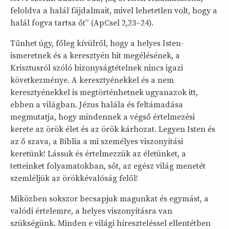
feloldva a halál fájdalmait, mivel lehetetlen volt, hogy a
halál fogva tartsa őt” (ApCsel 2,23–24).
Tűnhet úgy, főleg kívülről, hogy a helyes Isten-
ismeretnek és a keresztyén hit megélésének, a
Krisztusról szóló bizonyságtételnek nincs igazi
következménye. A keresztyénekkel és a nem
keresztyénekkel is megtörténhetnek ugyanazok itt,
ebben a világban. Jézus halála és feltámadása
megmutatja, hogy mindennek a végső értelmezési
kerete az örök élet és az örök kárhozat. Legyen Isten és
az ő szava, a Biblia a mi személyes viszonyítási
keretünk! Lássuk és értelmezzük az életünket, a
tetteinket folyamatokban, sőt, az egész világ menetét
szemléljük az örökkévalóság felől!
Miközben sokszor becsapjuk magunkat és egymást, a
valódi értelemre, a helyes viszonyításra van
szükségünk. Minden e világi híreszteléssel ellentétben