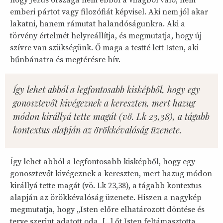
hogy Jézus országa nem ebből a világból való, nem
emberi pártot vagy filozófiát képvisel. Aki nem jól akar
lakatni, hanem rámutat halandóságunkra. Aki a
törvény értelmét helyreállítja, és megmutatja, hogy új
szívre van szükségünk. Ő maga a testté lett Isten, aki
bűnbánatra és megtérésre hív.
Így lehet abból a legfontosabb kisképből, hogy egy
gonosztevőt kivégeznek a kereszten, mert hazug
módon királlyá tette magát (vö. Lk 23,38), a tágabb
kontextus alapján az örökkévalóság üzenete.
Így lehet abból a legfontosabb kisképből, hogy egy
gonosztevőt kivégeznek a kereszten, mert hazug módon
királlyá tette magát (vö. Lk 23,38), a tágabb kontextus
alapján az örökkévalóság üzenete. Hiszen a nagykép
megmutatja, hogy „Isten előre elhatározott döntése és
terve szerint adatott oda, [...] őt Isten feltámasztotta,