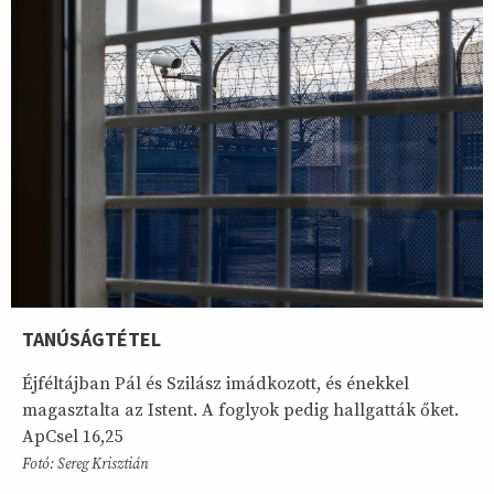
TANÚSÁGTÉTEL
Éjféltájban Pál és Szilász imádkozott, és énekkel
magasztalta az Istent. A foglyok pedig hallgatták őket.
ApCsel 16,25
Fotó: Sereg Krisztián