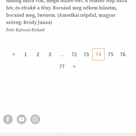
mindig tiszta volt, mégis bűnre tért. A felkelő Nap háza
hív, és elvakít a fény. Bocsásd meg nékem bűneim,
bocsásd meg, Istenem. (Amerikai népdal, magyar
szöveg: Bródy János)
Fotó: Kalocsai Richard
<
1
2
3
...
72
73
74
75
76
77
>