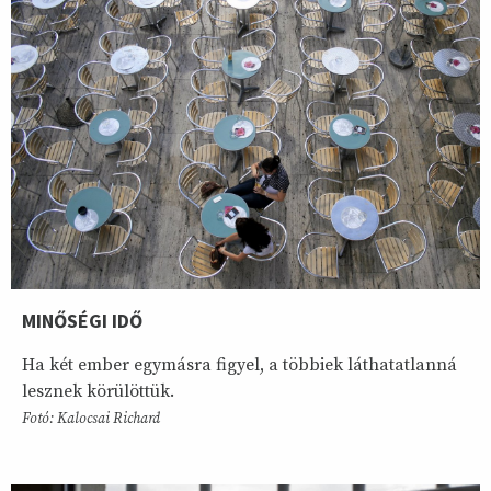
MINŐSÉGI IDŐ
Ha két ember egymásra figyel, a többiek láthatatlanná
lesznek körülöttük.
Fotó: Kalocsai Richard