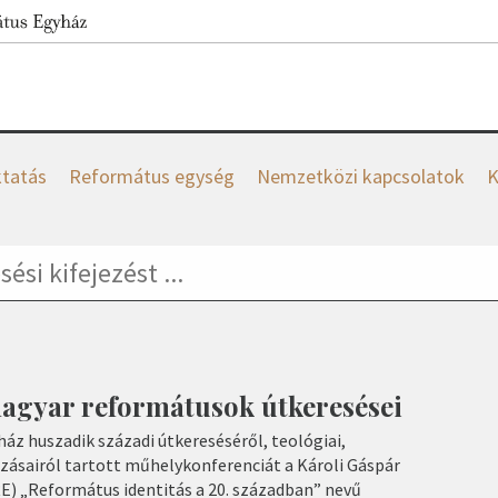
tatás
Református egység
Nemzetközi kapcsolatok
K
magyar reformátusok útkeresései
áz huszadik századi útkereséséről, teológiai,
ásairól tartott műhelykonferenciát a Károli Gáspár
) „Református identitás a 20. században” nevű