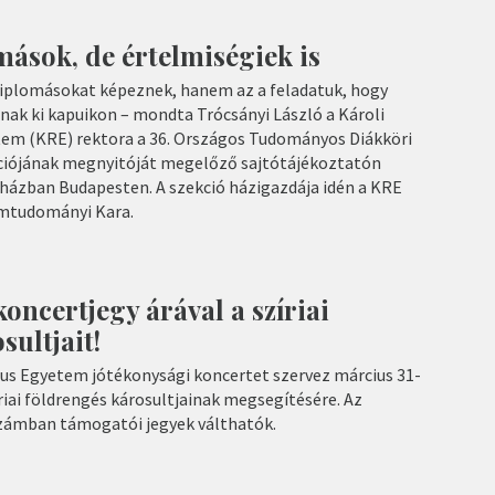
ások, de értelmiségiek is
iplomásokat képeznek, hanem az a feladatuk, hogy
nak ki kapuikon – mondta Trócsányi László a Károli
em (KRE) rektora a 36. Országos Tudományos Diákköri
iójának megnyitóját megelőző sajtótájékoztatón
ínházban Budapesten. A szekció házigazdája idén a KRE
omtudományi Kara.
ncertjegy árával a szíriai
sultjait!
us Egyetem jótékonysági koncertet szervez március 31-
iai földrengés károsultjainak megsegítésére. Az
zámban támogatói jegyek válthatók.