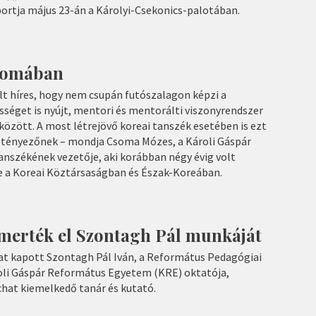
rtja május 23-án a Károlyi-Csekonics-palotában.
yomában
volt híres, hogy nem csupán futószalagon képzi a
séget is nyújt, mentori és mentorálti viszonyrendszer
 között. A most létrejövő koreai tanszék esetében is ezt
 tényezőnek – mondja Csoma Mózes, a Károli Gáspár
nszékének vezetője, aki korábban négy évig volt
 a Koreai Köztársaságban és Észak-Koreában.
ismerték el Szontagh Pál munkáját
jat kapott Szontagh Pál Iván, a Református Pedagógiai
roli Gáspár Református Egyetem (KRE) oktatója,
hat kiemelkedő tanár és kutató.