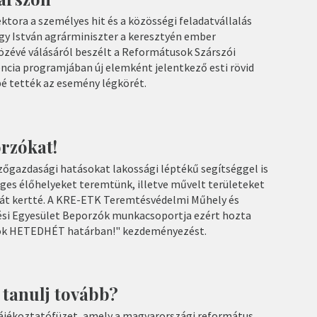
ektora a személyes hit és a közösségi feladatvállalás
gy István agrárminiszter a keresztyén ember
özévé válásáról beszélt a Reformátusok Szárszói
ncia programjában új elemként jelentkező esti rövid
é tették az esemény légkörét.
rzókat!
zőgazdasági hatásokat lakossági léptékű segítséggel is
éges élőhelyeket teremtünk, illetve művelt területeket
rát kertté. A KRE-ETK Teremtésvédelmi Műhely és
ési Egyesület Beporzók munkacsoportja ezért hozta
zók HETEDHÉT határban!" kezdeményezést.
 tanulj tovább?
tájékoztatófüzet, amely a magyarországi református