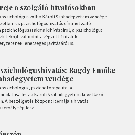
reje a szolgáló hivatásokban
kpszichológus volt a Károli Szabadegyetem vendége
zellem és pszichológushivatás címmel zajló
a pszichológusszakma kihívásairól, a pszichológus
hitekről, valamint a végzett fiatalok
lyzetének lehetséges javításáról is.
pszichológushivatás: Bagdy Emőke
Szabadegyetem vendége
kpszichológus, pszichoterapeuta, a
ndidátusa lesz a Károli Szabadegyetem következő
. A beszélgetés központi témája a hivatás
zemélyiség lesz.
zárszón