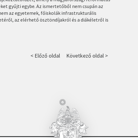
ket gyűjti egybe. Az ismertetőből nem csupán az
nem az egyetemek, főiskolák infrastrukturális
téről, az elérhető ösztöndíjakról és a diákéletről is
< Előző oldal
Következő oldal >