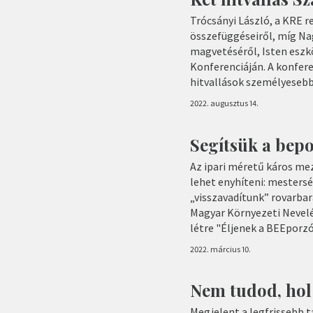
Trócsányi László, a KRE r
összefüggéseiről, míg Na
magvetéséről, Isten eszk
Konferenciáján. A konfere
hitvallások személyesebb
2022. augusztus 14.
Segítsük a bepo
Az ipari méretű káros me
lehet enyhíteni: mesters
„visszavadítunk” rovarba
Magyar Környezeti Nevel
létre "Éljenek a BEEpor
2022. március 10.
Nem tudod, hol
Megjelent a legfrissebb 