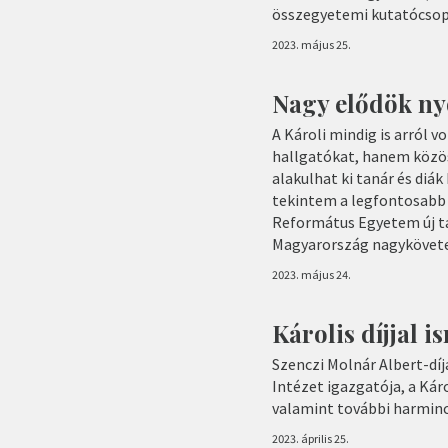
összegyetemi kutatócsopo
2023. május 25.
Nagy elődök n
A Károli mindig is arról 
hallgatókat, hanem közös
alakulhat ki tanár és diák
tekintem a legfontosabb
Református Egyetem új ta
Magyarország nagykövete
2023. május 24.
Károlis díjjal 
Szenczi Molnár Albert-dí
Intézet igazgatója, a Ká
valamint további harminc
2023. április 25.