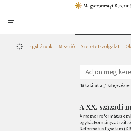
Egyházunk
Misszió
Szeretetszolgálat
Ok
48 találat a „” kifejezésre
A XX. századi 
A magyar református egyh
egyházkormányzati változ
Református Egyetem (KRE