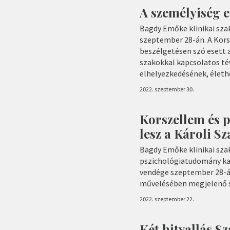
A személyiség e
Bagdy Emőke klinikai sza
szeptember 28-án. A Kors
beszélgetésen szó esett 
szakokkal kapcsolatos tév
elhelyezkedésének, élethe
2022. szeptember 30.
Korszellem és 
lesz a Károli 
Bagdy Emőke klinikai sza
pszichológiatudomány ka
vendége szeptember 28-án
művelésében megjelenő s
2022. szeptember 22.
Két hitvallás S