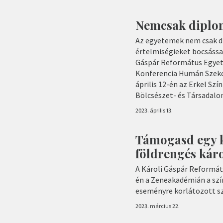
Nemcsak diplom
Az egyetemek nem csak d
értelmiségieket bocsássa
Gáspár Református Egyet
Konferencia Humán Szekc
április 12-én az Erkel Sz
Bölcsészet- és Társadal
2023. április 13.
Támogasd egy ko
földrengés káro
A Károli Gáspár Reformát
én a Zeneakadémián a szír
eseményre korlátozott s
2023. március 22.