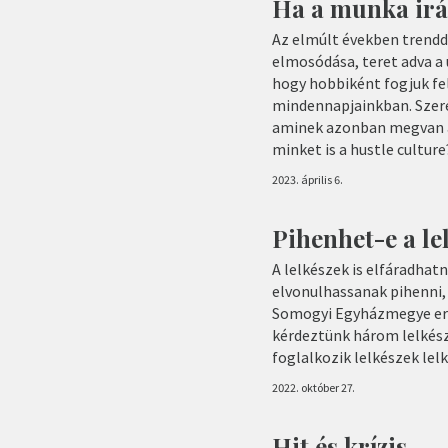
Ha a munka irán
Az elmúlt években trendd
elmosódása, teret adva a 
hogy hobbiként fogjuk fel
mindennapjainkban. Szer
aminek azonban megvan a
minket is a hustle culture
2023. április 6.
Pihenhet-e a le
A lelkészek is elfáradhat
elvonulhassanak pihenni,
Somogyi Egyházmegye erre
kérdeztünk három lelkészt
foglalkozik lelkészek lel
2022. október 27.
Hit és krízis