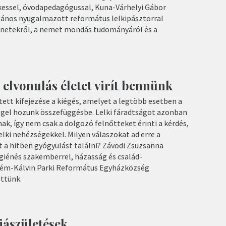
kessel, óvodapedagógussal, Kuna-Várhelyi Gábor
János nyugalmazott református lelkipásztorral
ünetekről, a nemet mondás tudományáról és a
 elvonulás életet virít bennünk
ett kifejezése a kiégés, amelyet a legtöbb esetben a
gel hozunk összefüggésbe. Lelki fáradtságot azonban
k, így nem csak a dolgozó felnőtteket érinti a kérdés,
lelki nehézségekkel. Milyen válaszokat ad erre a
t a hitben gyógyulást találni? Závodi Zsuzsanna
igiénés szakemberrel, házasság és család-
prém-Kálvin Parki Református Egyházközség
ettünk.
jjászületések