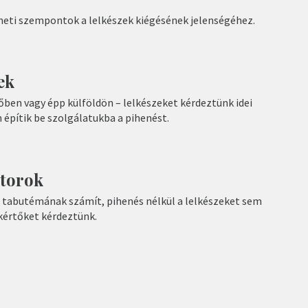
neti szempontok a lelkészek kiégésének jelenségéhez.
ek
őben vagy épp külföldön – lelkészeket kérdeztünk idei
n építik be szolgálatukba a pihenést.
ztorok
te tabutémának számít, pihenés nélkül a lelkészeket sem
akértőket kérdeztünk.