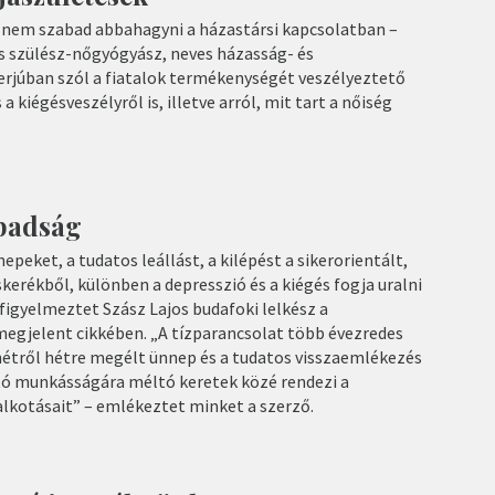
 nem szabad abbahagyni a házastársi kapcsolatban –
os szülész-nőgyógyász, neves házasság- és
terjúban szól a fiatalok termékenységét veszélyeztető
a kiégésveszélyről is, illetve arról, mit tart a nőiség
abadság
nepeket, a tudatos leállást, a kilépést a sikerorientált,
rékből, különben a depresszió és a kiégés fogja uralni
figyelmeztet Szász Lajos budafoki lelkész a
gjelent cikkében. „A tízparancsolat több évezredes
 hétről hétre megélt ünnep és a tudatos visszaemlékezés
tó munkásságára méltó keretek közé rendezi a
kotásait” – emlékeztet minket a szerző.