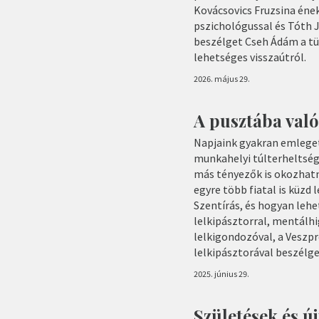
Kovácsovics Fruzsina éne
pszichológussal és Tóth 
beszélget Cseh Ádám a t
lehetséges visszaútról.
2026. május 29.
A pusztába való
Napjaink gyakran emleget
munkahelyi túlterheltség
más tényezők is okozhatna
egyre több fiatal is küzd 
Szentírás, és hogyan lehe
lelkipásztorral, mentálh
lelkigondozóval, a Vesz
lelkipásztorával beszélg
2025. június 29.
Születések és ú