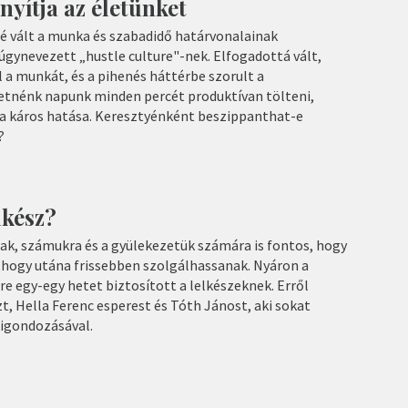
yítja az életünket
é vált a munka és szabadidő határvonalainak
úgynevezett „hustle culture"-nek. Elfogadottá vált,
 a munkát, és a pihenés háttérbe szorult a
etnénk napunk minden percét produktívan tölteni,
 káros hatása. Keresztyénként beszippanthat-e
?
lkész?
nak, számukra és a gyülekezetük számára is fontos, hogy
 hogy utána frissebben szolgálhassanak. Nyáron a
 egy-egy hetet biztosított a lelkészeknek. Erről
, Hella Ferenc esperest és Tóth Jánost, aki sokat
kigondozásával.