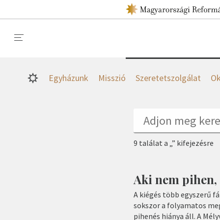
Egyházunk
Misszió
Szeretetszolgálat
Ok
9 találat a „” kifejezésre
Aki nem pihen, 
A kiégés több egyszerű fár
sokszor a folyamatos megf
pihenés hiánya áll. A Mé