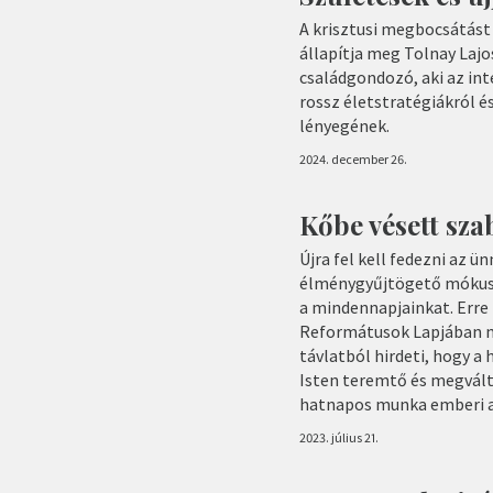
A krisztusi megbocsátást
állapítja meg Tolnay Laj
családgondozó, aki az in
rossz életstratégiákról és 
lényegének.
2024. december 26.
Kőbe vésett sz
Újra fel kell fedezni az ün
élménygyűjtögető mókuske
a mindennapjainkat. Erre 
Reformátusok Lapjában me
távlatból hirdeti, hogy a
Isten teremtő és megvál
hatnapos munka emberi al
2023. július 21.