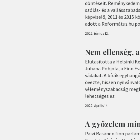
döntéseit. Reménykedem a
szólás- és a vallásszabad
képviselő, 2011 és 2015 k
adott a Református.hu po
2022. június 12.
Nem ellenség, a
Elutasította a Helsinki K
Juhana Pohjola, a Finn E
vádakat. A bírák egyhangú
övezte, hiszen nyilvánva
véleményszabadság megké
lehetséges ez.
2022. április 14.
A győzelem mi
Päivi Räsänen finn parlam