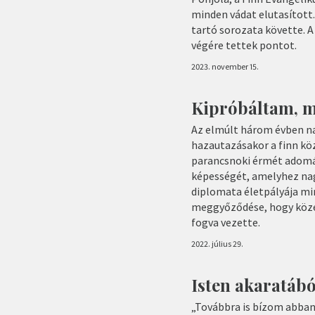
minden vádat elutasított.
tartó sorozata követte. A 
végére tettek pontot.
2023. november 15.
Kipróbáltam, mit
Az elmúlt három évben n
hazautazásakor a finn köz
parancsnoki érmét adomá
képességét, amelyhez nag
diplomata életpályája min
meggyőződése, hogy közel
fogva vezette.
2022. július 29.
Isten akaratábó
„Továbbra is bízom abban