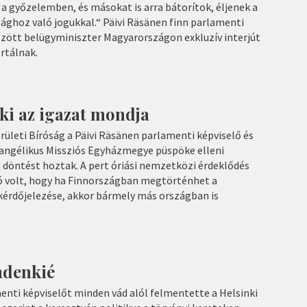
 győzelemben, és másokat is arra bátorítok, éljenek a
sághoz való jogukkal.“ Päivi Räsänen finn parlamenti
özött belügyminiszter Magyarországon exkluzív interjút
rtálnak.
ki az igazat mondja
erületi Bíróság a Päivi Räsänen parlamenti képviselő és
vangélikus Missziós Egyházmegye püspöke elleni
 döntést hoztak. A pert óriási nemzetközi érdeklődés
ló volt, hogy ha Finnországban megtörténhet a
rdőjelezése, akkor bármely más országban is
ndenkié
enti képviselőt minden vád alól felmentette a Helsinki