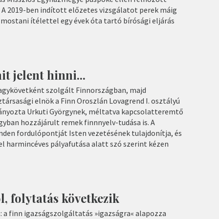
 A 2019-ben indított előzetes vizsgálatot perek máig
mostani ítélettel egy évek óta tartó bírósági eljárás
 jelent hinni...
agykövetként szolgált Finnországban, majd
társasági elnök a Finn Oroszlán Lovagrend I. osztályú
nyozta Urkuti Györgynek, méltatva kapcsolatteremtő
yban hozzájárult remek finnnyelv-tudása is. A
den fordulópontját Isten vezetésének tulajdonítja, és
 harmincéves pályafutása alatt szó szerint kézen
l, folytatás következik
: a finn igazságszolgáltatás »igazságra« alapozza