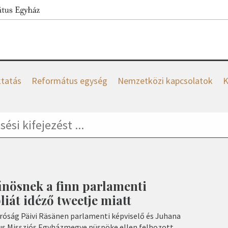
tatás
Református egység
Nemzetközi kapcsolatok
K
űnösnek a finn parlamenti
liát idéző tweetje miatt
Bíróság Päivi Räsänen parlamenti képviselő és Juhana
kus Missziós Egyházmegye püspöke ellen felhozott