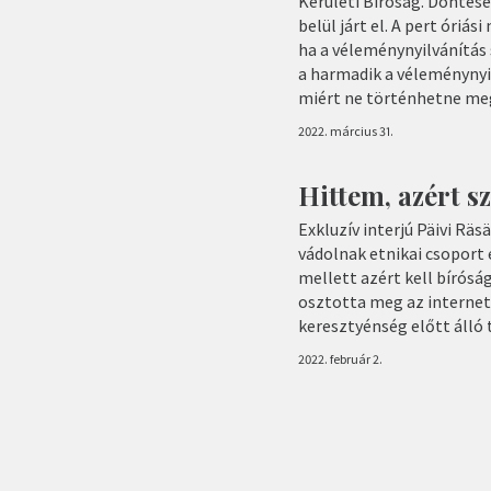
Kerületi Bíróság. Döntése
belül járt el. A pert óriá
ha a véleménynyilvánítá
a harmadik a véleményny
miért ne történhetne me
2022. március 31.
Hittem, azért s
Exkluzív interjú Päivi Rä
vádolnak etnikai csoport 
mellett azért kell bíróság
osztotta meg az internet
keresztyénség előtt álló
2022. február 2.