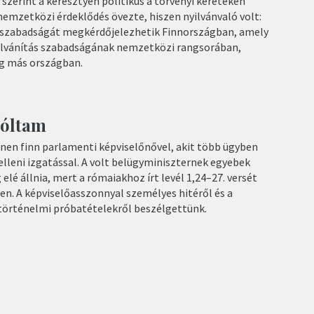
 szerint a keresztyén politikus a törvényi kereteken
si nemzetközi érdeklődés övezte, hiszen nyilvánvaló volt:
s szabadságát megkérdőjelezhetik Finnországban, amely
ilvánítás szabadságának nemzetközi rangsorában,
g más országban.
zóltam
sänen finn parlamenti képviselőnővel, akit több ügyben
elleni izgatással. A volt belügyminiszternek egyebek
 elé állnia, mert a rómaiakhoz írt levél 1,24–27. versét
en. A képviselőasszonnyal személyes hitéről és a
 történelmi próbatételekről beszélgettünk.