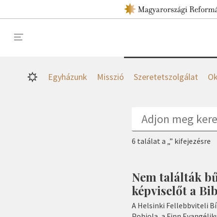
Egyházunk
Misszió
Szeretetszolgálat
Ok
6 találat a „” kifejezésre
Nem találták b
képviselőt a Bib
A Helsinki Fellebbviteli 
Pohjola, a Finn Evangéli