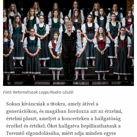
Fotó: Reformátusok Lapja/Mudra László
Sokan kíváncsiak a titokra, amely átível a
generációkon, és magában hordozza azt az érzelmi,
értelmi pluszt, amelyet a koncerteken a hallgatóság
érzékel és értékel. Őket hallgatva bepillanthatunk a
Teremtő elgondolásába, miért adja minden egyes