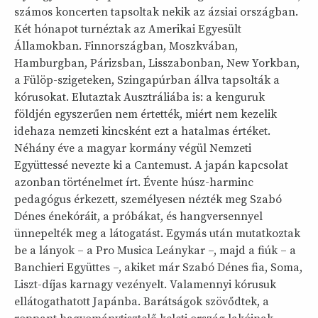
számos koncerten tapsoltak nekik az ázsiai országban.
Két hónapot turnéztak az Amerikai Egyesült
Államokban. Finnországban, Moszkvában,
Hamburgban, Párizsban, Lisszabonban, New Yorkban,
a Fülöp-szigeteken, Szingapúrban állva tapsolták a
kórusokat. Elutaztak Ausztráliába is: a kenguruk
földjén egyszerűen nem értették, miért nem kezelik
idehaza nemzeti kincsként ezt a hatalmas értéket.
Néhány éve a magyar kormány végül Nemzeti
Együttessé nevezte ki a Cantemust. A japán kapcsolat
azonban történelmet írt. Évente húsz-harminc
pedagógus érkezett, személyesen nézték meg Szabó
Dénes énekóráit, a próbákat, és hangversennyel
ünnepelték meg a látogatást. Egymás után mutatkoztak
be a lányok – a Pro Musica Leánykar –, majd a fiúk – a
Banchieri Együttes –, akiket már Szabó Dénes fia, Soma,
Liszt-díjas karnagy vezényelt. Valamennyi kórusuk
ellátogathatott Japánba. Barátságok szövődtek, a