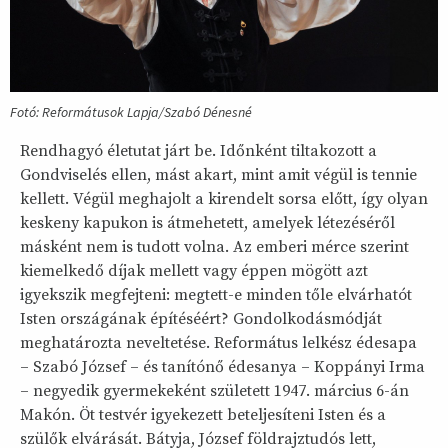
Fotó: Reformátusok Lapja/Szabó Dénesné
Rendhagyó életutat járt be. Időnként tiltakozott a
Gondviselés ellen, mást akart, mint amit végül is tennie
kellett. Végül meghajolt a kirendelt sorsa előtt, így olyan
keskeny kapukon is átmehetett, amelyek létezéséről
másként nem is tudott volna. Az emberi mérce szerint
kiemelkedő díjak mellett vagy éppen mögött azt
igyekszik megfejteni: megtett-e minden tőle elvárhatót
Isten országának építéséért? Gondolkodásmódját
meghatározta neveltetése. Református lelkész édesapa
– Szabó József – és tanítónő édesanya – Koppányi Irma
– negyedik gyermekeként született 1947. március 6-án
Makón. Öt testvér igyekezett beteljesíteni Isten és a
szülők elvárását. Bátyja, József földrajztudós lett,