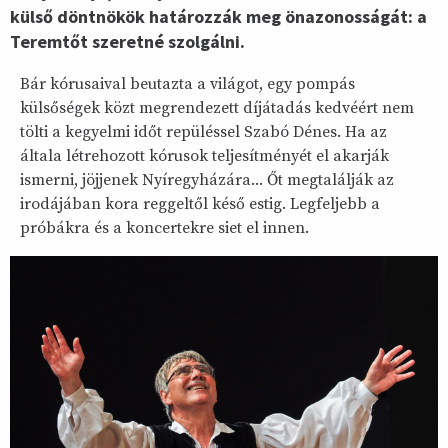
külső döntnökök határozzák meg önazonosságát: a
Teremtőt szeretné szolgálni.
Bár kórusaival beutazta a világot, egy pompás
külsőségek közt megrendezett díjátadás kedvéért nem
tölti a kegyelmi időt repüléssel Szabó Dénes. Ha az
általa létrehozott kórusok teljesítményét el akarják
ismerni, jöjjenek Nyíregyházára... Őt megtalálják az
irodájában kora reggeltől késő estig. Legfeljebb a
próbákra és a koncertekre siet el innen.