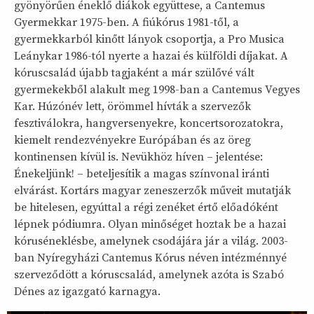
gyönyörűen éneklő diákok együttese, a Cantemus
Gyermekkar 1975-ben. A fiúkórus 1981-től, a
gyermekkarból kinőtt lányok csoportja, a Pro Musica
Leánykar 1986-tól nyerte a hazai és külföldi díjakat. A
kóruscsalád újabb tagjaként a már szülővé vált
gyermekekből alakult meg 1998-ban a Cantemus Vegyes
Kar. Húzónév lett, örömmel hívták a szervezők
fesztiválokra, hangversenyekre, koncertsorozatokra,
kiemelt rendezvényekre Európában és az öreg
kontinensen kívül is. Nevükhöz híven – jelentése:
Énekeljünk! – beteljesítik a magas színvonal iránti
elvárást. Kortárs magyar zeneszerzők műveit mutatják
be hitelesen, egyúttal a régi zenéket értő előadóként
lépnek pódiumra. Olyan minőséget hoztak be a hazai
kóruséneklésbe, amelynek csodájára jár a világ. 2003-
ban Nyíregyházi Cantemus Kórus néven intézménnyé
szerveződött a kóruscsalád, amelynek azóta is Szabó
Dénes az igazgató karnagya.