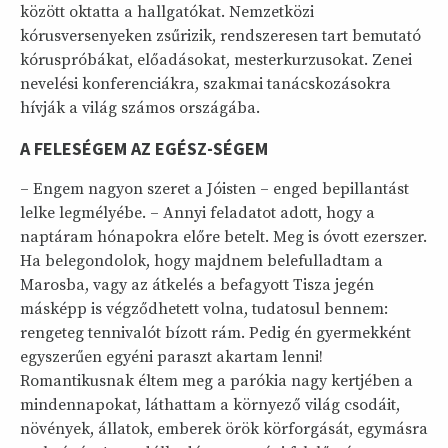
között oktatta a hallgatókat. Nemzetközi
kórusversenyeken zsűrizik, rendszeresen tart bemutató
kóruspróbákat, előadásokat, mesterkurzusokat. Zenei
nevelési konferenciákra, szakmai tanácskozásokra
hívják a világ számos országába.
A FELESÉGEM AZ EGÉSZ-SÉGEM
– Engem nagyon szeret a Jóisten – enged bepillantást
lelke legmélyébe. – Annyi feladatot adott, hogy a
naptáram hónapokra előre betelt. Meg is óvott ezerszer.
Ha belegondolok, hogy majdnem belefulladtam a
Marosba, vagy az átkelés a befagyott Tisza jegén
másképp is végződhetett volna, tudatosul bennem:
rengeteg tennivalót bízott rám. Pedig én gyermekként
egyszerűen egyéni paraszt akartam lenni!
Romantikusnak éltem meg a parókia nagy kertjében a
mindennapokat, láthattam a környező világ csodáit,
növények, állatok, emberek örök körforgását, egymásra