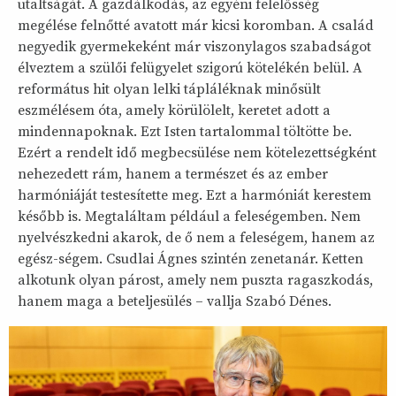
utaltságát. A gazdálkodás, az egyéni felelősség
megélése felnőtté avatott már kicsi koromban. A család
negyedik gyermekeként már viszonylagos szabadságot
élveztem a szülői felügyelet szigorú kötelékén belül. A
református hit olyan lelki tápláléknak minősült
eszmélésem óta, amely körülölelt, keretet adott a
mindennapoknak. Ezt Isten tartalommal töltötte be.
Ezért a rendelt idő megbecsülése nem kötelezettségként
nehezedett rám, hanem a természet és az ember
harmóniáját testesítette meg. Ezt a harmóniát kerestem
később is. Megtaláltam például a feleségemben. Nem
nyelvészkedni akarok, de ő nem a feleségem, hanem az
egész-ségem. Csudlai Ágnes szintén zenetanár. Ketten
alkotunk olyan párost, amely nem puszta ragaszkodás,
hanem maga a beteljesülés – vallja Szabó Dénes.