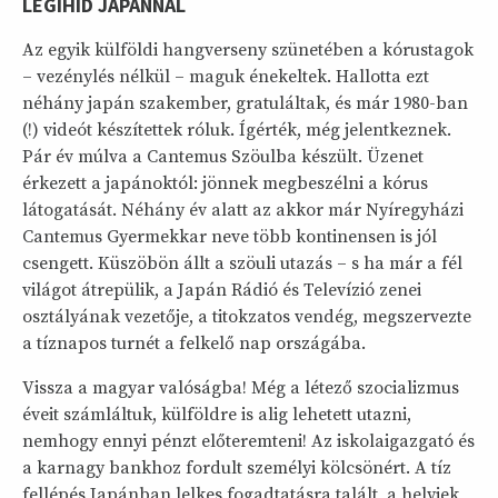
LÉGIHÍD JAPÁNNAL
Az egyik külföldi hangverseny szünetében a kórustagok
– vezénylés nélkül – maguk énekeltek. Hallotta ezt
néhány japán szakember, gratuláltak, és már 1980-ban
(!) videót készítettek róluk. Ígérték, még jelentkeznek.
Pár év múlva a Cantemus Szöulba készült. Üzenet
érkezett a japánoktól: jönnek megbeszélni a kórus
látogatását. Néhány év alatt az akkor már Nyíregyházi
Cantemus Gyermekkar neve több kontinensen is jól
csengett. Küszöbön állt a szöuli utazás – s ha már a fél
világot átrepülik, a Japán Rádió és Televízió zenei
osztályának vezetője, a titokzatos vendég, megszervezte
a tíznapos turnét a felkelő nap országába.
Vissza a magyar valóságba! Még a létező szocializmus
éveit számláltuk, külföldre is alig lehetett utazni,
nemhogy ennyi pénzt előteremteni! Az iskolaigazgató és
a karnagy bankhoz fordult személyi kölcsönért. A tíz
fellépés Japánban lelkes fogadtatásra talált, a helyiek