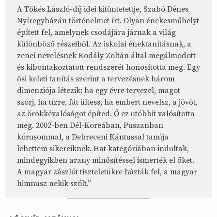
A Tőkés László-díj idei kitüntetettje, Szabó Dénes
Nyíregyházán történelmet írt. Olyan énekesműhelyt
épített fel, amelynek csodájára járnak a világ
különböző részeiből. Az iskolai énektanításnak, a
zenei nevelésnek Kodály Zoltán által megálmodott
és kibontakoztatott rendszerét honosította meg. Egy
ősi keleti tanítás szerint a tervezésnek három
dimenziója létezik: ha egy évre tervezel, magot
szórj, ha tízre, fát ültess, ha embert nevelsz, a jövőt,
az örökkévalóságot építed. Ő ez utóbbit valósította
meg. 2002-ben Dél-Koreában, Puszanban
kórusommal, a Debreceni Kántussal tanúja
lehettem sikereiknek. Hat kategóriában indultak,
mindegyikben arany minősítéssel ismerték el őket.
A magyar zászlót tiszteletükre húzták fel, a magyar
himnusz nekik szólt.”