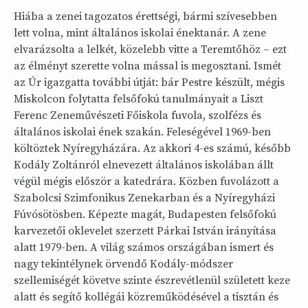
Hiába a zenei tagozatos érettségi, bármi szívesebben
lett volna, mint általános iskolai énektanár. A zene
elvarázsolta a lelkét, közelebb vitte a Teremtőhöz – ezt
az élményt szerette volna mással is megosztani. Ismét
az Úr igazgatta további útját: bár Pestre készült, mégis
Miskolcon folytatta felsőfokú tanulmányait a Liszt
Ferenc Zeneművészeti Főiskola fuvola, szolfézs és
általános iskolai ének szakán. Feleségével 1969-ben
költöztek Nyíregyházára. Az akkori 4-es számú, később
Kodály Zoltánról elnevezett általános iskolában állt
végül mégis először a katedrára. Közben fuvolázott a
Szabolcsi Szimfonikus Zenekarban és a Nyíregyházi
Fúvósötösben. Képezte magát, Budapesten felsőfokú
karvezetői oklevelet szerzett Párkai István irányítása
alatt 1979-ben. A világ számos országában ismert és
nagy tekintélynek örvendő Kodály-módszer
szellemiségét követve szinte észrevétlenül született keze
alatt és segítő kollégái közreműködésével a tisztán és