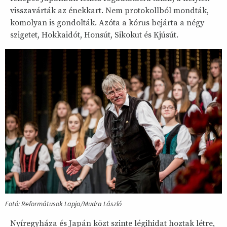
visszavárták az énekkart. Nem protokollból mondták,
komolyan is gondolták. Azóta a kórus bejárta a négy
szigetet, Hokkaidót, Honsút, Sikokut és Kjúsút.
Fotó: Reformátusok Lapja/Mudra László
Nyíregyháza és Japán közt szinte légihidat hoztak létre,