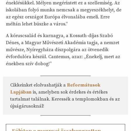
éneklésükkel. Mélyen megérintett ez a szellemiség. Az
iskolában folyó munka nemcsak a megyeszékhelyt, de
az egész országot Európa élvonalába emeli. Erre
méltán lehet büszke a város.”
A kóruscsalád és karnagya, a Kossuth-díjas Szabó
Dénes, a Magyar Művészeti Akadémia tagja, a nemzet
művésze, Nyíregyháza díszpolgára az ötvenedik
évfordulóra készül. Cantemus, azaz: „Énekelj, mert az
énekben szív dobog!”
Cikkeinket elolvashatják a
Reformátusok
Lapjában
is, amelyben sok érdekes és értékes
tartalmat találnak. Keressék a templomokban és az
újságárusoknál!
Félúton a mennyei összhangzattan