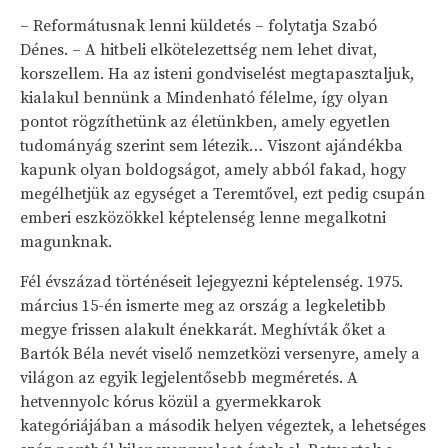
– Reformátusnak lenni küldetés – folytatja Szabó
Dénes. – A hitbeli elkötelezettség nem lehet divat,
korszellem. Ha az isteni gondviselést megtapasztaljuk,
kialakul bennünk a Mindenható félelme, így olyan
pontot rögzíthetünk az életünkben, amely egyetlen
tudományág szerint sem létezik… Viszont ajándékba
kapunk olyan boldogságot, amely abból fakad, hogy
megélhetjük az egységet a Teremtővel, ezt pedig csupán
emberi eszközökkel képtelenség lenne megalkotni
magunknak.
Fél évszázad történéseit lejegyezni képtelenség. 1975.
március 15-én ismerte meg az ország a legkeletibb
megye frissen alakult énekkarát. Meghívták őket a
Bartók Béla nevét viselő nemzetközi versenyre, amely a
világon az egyik legjelentősebb megméretés. A
hetvennyolc kórus közül a gyermekkarok
kategóriájában a második helyen végeztek, a lehetséges