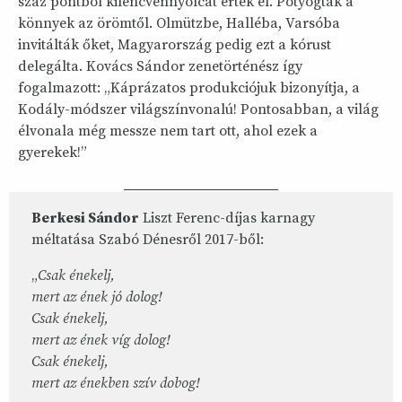
száz pontból kilencvennyolcat értek el. Potyogtak a
könnyek az örömtől. Olmützbe, Halléba, Varsóba
invitálták őket, Magyarország pedig ezt a kórust
delegálta. Kovács Sándor zenetörténész így
fogalmazott: „Káprázatos produkciójuk bizonyítja, a
Kodály-módszer világszínvonalú! Pontosabban, a világ
élvonala még messze nem tart ott, ahol ezek a
gyerekek!”
Berkesi Sándor
Liszt Ferenc-díjas karnagy
méltatása Szabó Dénesről 2017-ből:
„
Csak énekelj,
mert az ének jó dolog!
Csak énekelj,
mert az ének víg dolog!
Csak énekelj,
mert az énekben szív dobog!