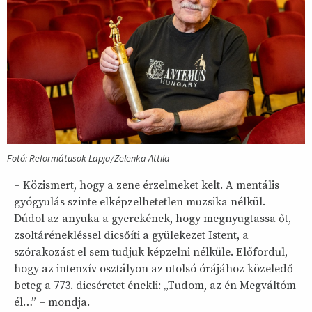
Fotó: Reformátusok Lapja/Zelenka Attila
– Közismert, hogy a zene érzelmeket kelt. A mentális
gyógyulás szinte elképzelhetetlen muzsika nélkül.
Dúdol az anyuka a gyerekének, hogy megnyugtassa őt,
zsoltárénekléssel dicsőíti a gyülekezet Istent, a
szórakozást el sem tudjuk képzelni nélküle. Előfordul,
hogy az intenzív osztályon az utolsó órájához közeledő
beteg a 773. dicséretet énekli: „Tudom, az én Megváltóm
él…” – mondja.