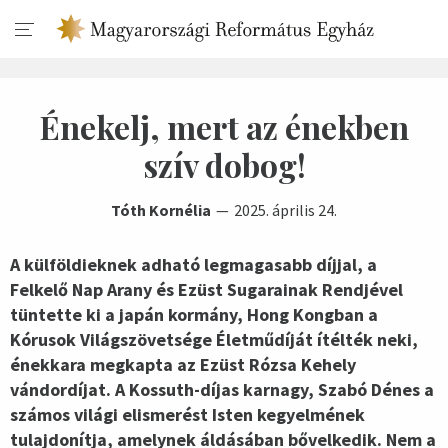
Énekelj, mert az énekben
szív dobog!
Tóth Kornélia
2025. április 24.
A külföldieknek adható legmagasabb díjjal, a
Felkelő Nap Arany és Ezüst Sugarainak Rendjével
tüntette ki a japán kormány, Hong Kongban a
Kórusok Világszövetsége Életműdíját ítélték neki,
énekkara megkapta az Ezüst Rózsa Kehely
vándordíjat. A Kossuth-díjas karnagy, Szabó Dénes a
számos világi elismerést Isten kegyelmének
tulajdonítja, amelynek áldásában bővelkedik. Nem a