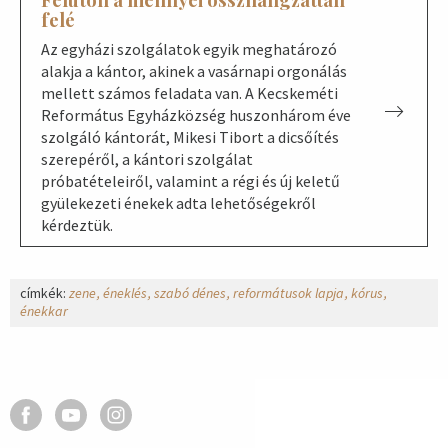
felé
Az egyházi szolgálatok egyik meghatározó
alakja a kántor, akinek a vasárnapi orgonálás
mellett számos feladata van. A Kecskeméti
Református Egyházközség huszonhárom éve
szolgáló kántorát, Mikesi Tibort a dicsőítés
szerepéről, a kántori szolgálat
próbatételeiről, valamint a régi és új keletű
gyülekezeti énekek adta lehetőségekről
kérdeztük.
címkék:
zene
éneklés
szabó dénes
reformátusok lapja
kórus
énekkar