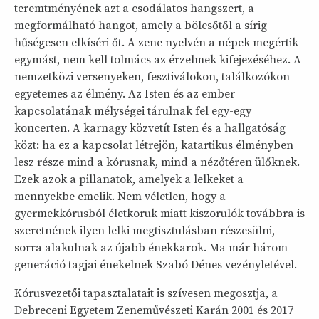
teremtményének azt a csodálatos hangszert, a
megformálható hangot, amely a bölcsőtől a sírig
hűségesen elkíséri őt. A zene nyelvén a népek megértik
egymást, nem kell tolmács az érzelmek kifejezéséhez. A
nemzetközi versenyeken, fesztiválokon, találkozókon
egyetemes az élmény. Az Isten és az ember
kapcsolatának mélységei tárulnak fel egy-egy
koncerten. A karnagy közvetít Isten és a hallgatóság
közt: ha ez a kapcsolat létrejön, katartikus élményben
lesz része mind a kórusnak, mind a nézőtéren ülőknek.
Ezek azok a pillanatok, amelyek a lelkeket a
mennyekbe emelik. Nem véletlen, hogy a
gyermekkórusból életkoruk miatt kiszorulók továbbra is
szeretnének ilyen lelki megtisztulásban részesülni,
sorra alakulnak az újabb énekkarok. Ma már három
generáció tagjai énekelnek Szabó Dénes vezényletével.
Kórusvezetői tapasztalatait is szívesen megosztja, a
Debreceni Egyetem Zeneművészeti Karán 2001 és 2017