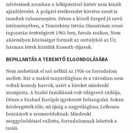
nővéreinek azonban a lelkipásztori háttér nem kínált
ajánlólevelet. A polgári értékrendet követve zenét is
tanultak valamennyien. Dénes a közeli Szeged jó nevű
intézményében, a Tömörkény István Gimnázium zenei
tagozatán érettségizett 1965-ben, fuvola szakon. Nem
akármilyen közösséget formált az osztályból az Úr,
hárman lettek közülük Kossuth-díjasok.
BEPILLANTÁS A TEREMTŐ ELGONDOLÁSÁBA
Nem mehetünk el szó nélkül az 1956-os forradalom
mellett. Bár a makói tanyavilágban és a városban nem
voltak komoly harcok, azért a híreket mindenki
szomjazta. A Szabó famíliának volt világvevő rádiója,
Dénes a Szabad Európát igyekezett behangolni. Sokan
kérdezgették tőle, mi újság a nagyvilágban. Lelkesen
beszámolt a szomszédoknak. Mindenki
meggyőződéssel vallotta, forradalomnak lehettek a
tanúi.