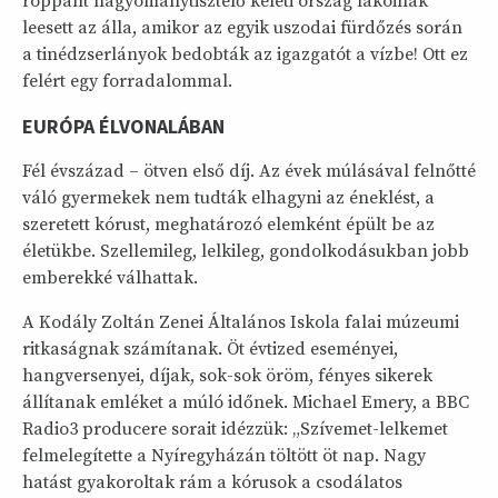
roppant hagyománytisztelő keleti ország lakóinak
leesett az álla, amikor az egyik uszodai fürdőzés során
a tinédzserlányok bedobták az igazgatót a vízbe! Ott ez
felért egy forradalommal.
EURÓPA ÉLVONALÁBAN
Fél évszázad – ötven első díj. Az évek múlásával felnőtté
váló gyermekek nem tudták elhagyni az éneklést, a
szeretett kórust, meghatározó elemként épült be az
életükbe. Szellemileg, lelkileg, gondolkodásukban jobb
emberekké válhattak.
A Kodály Zoltán Zenei Általános Iskola falai múzeumi
ritkaságnak számítanak. Öt évtized eseményei,
hangversenyei, díjak, sok-sok öröm, fényes sikerek
állítanak emléket a múló időnek. Michael Emery, a BBC
Radio3 producere sorait idézzük: „Szívemet-lelkemet
felmelegítette a Nyíregyházán töltött öt nap. Nagy
hatást gyakoroltak rám a kórusok a csodálatos