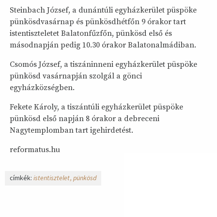
Steinbach József, a dunántúli egyházkerület püspöke
pünkösdvasárnap és pünkösdhétfőn 9 órakor tart
istentiszteletet Balatonfűzfőn, pünkösd első és
másodnapján pedig 10.30 órakor Balatonalmádiban.
Csomós József, a tiszáninneni egyházkerület püspöke
pünkösd vasárnapján szolgál a gönci
egyházközségben.
Fekete Károly, a tiszántúli egyházkerület püspöke
pünkösd első napján 8 órakor a debreceni
Nagytemplomban tart igehirdetést.
reformatus.hu
címkék:
istentisztelet
pünkösd