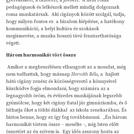
pedagógusok és lelkészek mellett mindig dolgoznak
roma munkatársak. Aki cigányok között szolgál, tudja,
hogy milyen fontos ez a bizalom kiépítése, a hatékony
kommunikáció, a helyi kultúra és szokások
megismerése, a munka hosszú távú fenntarthatósága
végett.
Három harmonikát tört össze
Amikor a megbeszélésen elhangzott az a mondat, még
nem tudhattuk, hogy másnap
Horváth Béla
, a hajlott
hátú cigány zenész és közösségvezető a könnyeivel
küszködve fogja elmondani, hogy számára az a
legnagyobb öröm, és évtizedes munkájának legszebb
gyümölcse, hogy két cigány fiatal jár gimnáziumba, és ő
láthatja őket a többi diákkal az iskola zenekarában. És
biztos benne, hogy ez így fog továbbmenni. „Én három
harmonikát törtem össze – mesélte –, míg Isten előtt
összetört az én szívem is. Egy idős asszony hozta az