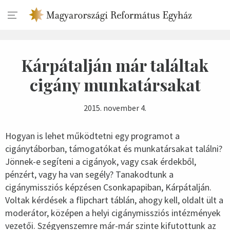
Kárpátalján már találtak
cigány munkatársakat
2015. november 4.
Hogyan is lehet működtetni egy programot a
cigánytáborban, támogatókat és munkatársakat találni?
Jönnek-e segíteni a cigányok, vagy csak érdekből,
pénzért, vagy ha van segély? Tanakodtunk a
cigánymissziós képzésen Csonkapapiban, Kárpátalján.
Voltak kérdések a flipchart táblán, ahogy kell, oldalt ült a
moderátor, középen a helyi cigánymissziós intézmények
vezetői. Szégyenszemre már-már szinte kifutottunk az