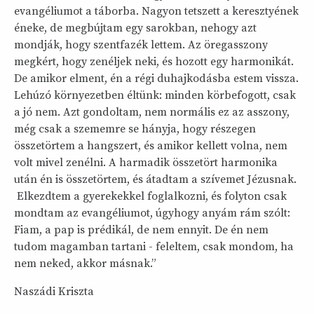
evangéliumot a táborba. Nagyon tetszett a keresztyének
éneke, de megbújtam egy sarokban, nehogy azt
mondják, hogy szentfazék lettem. Az öregasszony
megkért, hogy zenéljek neki, és hozott egy harmonikát.
De amikor elment, én a régi duhajkodásba estem vissza.
Lehúzó környezetben éltünk: minden körbefogott, csak
a jó nem. Azt gondoltam, nem normális ez az asszony,
még csak a szememre se hányja, hogy részegen
összetörtem a hangszert, és amikor kellett volna, nem
volt mivel zenélni. A harmadik összetört harmonika
után én is összetörtem, és átadtam a szívemet Jézusnak.
Elkezdtem a gyerekekkel foglalkozni, és folyton csak
mondtam az evangéliumot, úgyhogy anyám rám szólt:
Fiam, a pap is prédikál, de nem ennyit. De én nem
tudom magamban tartani - feleltem, csak mondom, ha
nem neked, akkor másnak.”
Naszádi Kriszta