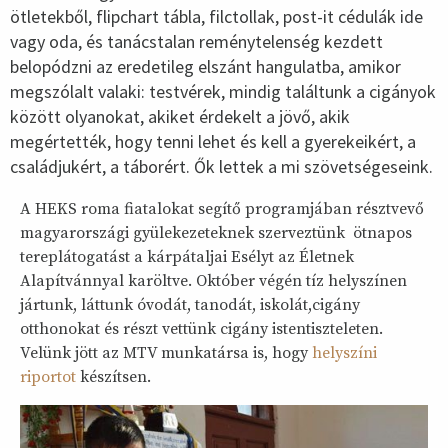
ötletekből, flipchart tábla, filctollak, post-it cédulák ide
vagy oda, és tanácstalan reménytelenség kezdett
belopódzni az eredetileg elszánt hangulatba, amikor
megszólalt valaki: testvérek, mindig találtunk a cigányok
között olyanokat, akiket érdekelt a jövő, akik
megértették, hogy tenni lehet és kell a gyerekeikért, a
családjukért, a táborért. Ők lettek a mi szövetségeseink.
A HEKS roma fiatalokat segítő programjában résztvevő
magyarországi gyülekezeteknek szerveztünk ötnapos
tereplátogatást a kárpátaljai Esélyt az Életnek
Alapítvánnyal karöltve. Október végén tíz helyszínen
jártunk, láttunk óvodát, tanodát, iskolát,cigány
otthonokat és részt vettünk cigány istentiszteleten.
Velünk jött az MTV munkatársa is, hogy
helyszíni
riportot
készítsen.