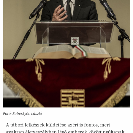
Fotó: Sebestyén László
A tábori lelkészek küldetése azért is fontos, mert
gyakran életveszélyben lévő emberek között nyújtanak