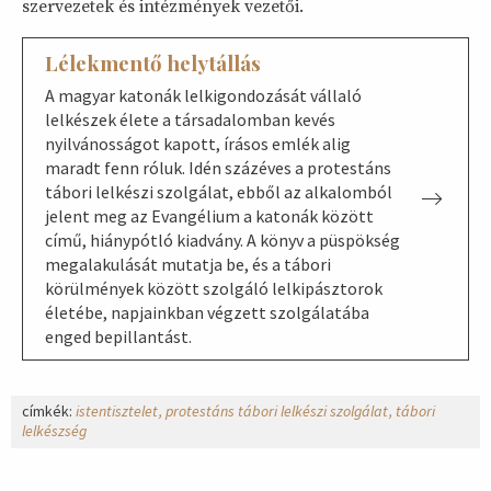
szervezetek és intézmények vezetői.
Lélekmentő helytállás
A magyar katonák lelkigondozását vállaló
lelkészek élete a társadalomban kevés
nyilvánosságot kapott, írásos emlék alig
maradt fenn róluk. Idén százéves a protestáns
tábori lelkészi szolgálat, ebből az alkalomból
jelent meg az Evangélium a katonák között
című, hiánypótló kiadvány. A könyv a püspökség
megalakulását mutatja be, és a tábori
körülmények között szolgáló lelkipásztorok
életébe, napjainkban végzett szolgálatába
enged bepillantást.
címkék:
istentisztelet
protestáns tábori lelkészi szolgálat
tábori
lelkészség