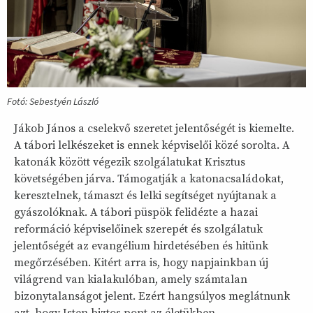
Fotó: Sebestyén László
Jákob János a cselekvő szeretet jelentőségét is kiemelte.
A tábori lelkészeket is ennek képviselői közé sorolta. A
katonák között végezik szolgálatukat Krisztus
követségében járva. Támogatják a katonacsaládokat,
keresztelnek, támaszt és lelki segítséget nyújtanak a
gyászolóknak. A tábori püspök felidézte a hazai
reformáció képviselőinek szerepét és szolgálatuk
jelentőségét az evangélium hirdetésében és hitünk
megőrzésében. Kitért arra is, hogy napjainkban új
világrend van kialakulóban, amely számtalan
bizonytalanságot jelent. Ezért hangsúlyos meglátnunk