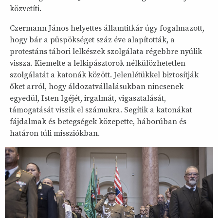
közvetíti.
Czermann János helyettes államtitkár úgy fogalmazott,
hogy bár a püspökséget száz éve alapították, a
protestáns tábori lelkészek szolgálata régebbre nyúlik
vissza. Kiemelte a lelkipásztorok nélkülözhetetlen
szolgálatát a katonák között. Jelenlétükkel biztosítják
őket arról, hogy áldozatvállalásukban nincsenek
egyedül, Isten Igéjét, irgalmát, vigasztalását,
támogatását viszik el számukra. Segítik a katonákat
fájdalmak és betegségek közepette, háborúban és
határon túli missziókban.