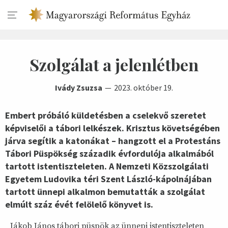
Szolgálat a jelenlétben
Ivády Zsuzsa
2023. október 19.
Embert próbáló küldetésben a cselekvő szeretet
képviselői a tábori lelkészek. Krisztus követségében
járva segítik a katonákat – hangzott el a Protestáns
Tábori Püspökség századik évfordulója alkalmából
tartott istentiszteleten. A Nemzeti Közszolgálati
Egyetem Ludovika téri Szent László-kápolnájában
tartott ünnepi alkalmon bemutatták a szolgálat
elmúlt száz évét felölelő könyvet is.
Jákob János tábori püspök az ünnepi istentiszteleten