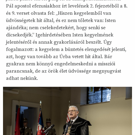
Pál apostol efezusiakhoz írt levelének 2. fejezetéből a 8.
és 9. verset olvasta fel: „Hiszen kegyelemből van
üdvösségetek hit által, és ez nem tőletek van: Isten
ajándéka; nem cselekedetekért, hogy senki se
dicsekedjék.” Igehirdetésében Isten kegyelmének
jelentéséről és annak gyakorlásáról beszélt. Úgy
fogalmazott: a kegyelem a büntetés elengedését jelenti,
azt, hogy van tovább az Úrba vetett hit által. Bár
gyakran nem könnyű engedelmeskedni a missziói
parancsnak, de az örök élet üdvössége megnyugvást
adhat nekünk.