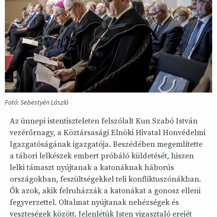
Fotó: Sebestyén László
Az ünnepi istentiszteleten felszólalt Kun Szabó István
vezérőrnagy, a Köztársasági Elnöki Hivatal Honvédelmi
Igazgatóságának igazgatója. Beszédében megemlítette
a tábori lelkészek embert próbáló küldetését, hiszen
lelki támaszt nyújtanak a katonáknak háborús
országokban, feszültségekkel teli konfliktuszónákban.
Ők azok, akik felruházzák a katonákat a gonosz elleni
fegyverzettel. Oltalmat nyújtanak nehézségek és
veszteségek között. Jelenlétük Isten vigasztaló erejét