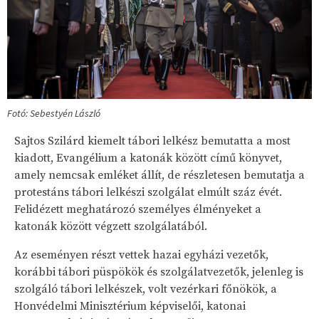
Fotó: Sebestyén László
Sajtos Szilárd kiemelt tábori lelkész bemutatta a most
kiadott, Evangélium a katonák között című könyvet,
amely nemcsak emléket állít, de részletesen bemutatja a
protestáns tábori lelkészi szolgálat elmúlt száz évét.
Felidézett meghatározó személyes élményeket a
katonák között végzett szolgálatából.
Az eseményen részt vettek hazai egyházi vezetők,
korábbi tábori püspökök és szolgálatvezetők, jelenleg is
szolgáló tábori lelkészek, volt vezérkari főnökök, a
Honvédelmi Minisztérium képviselői, katonai