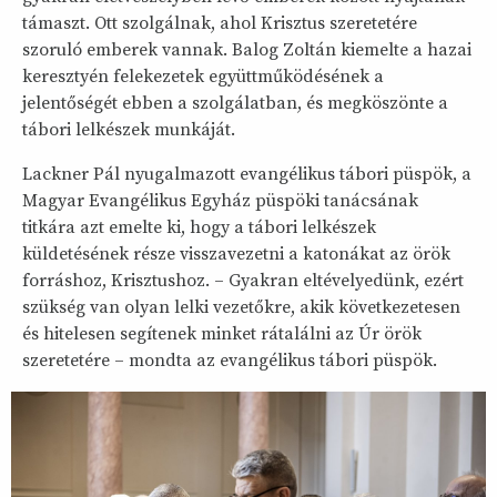
támaszt. Ott szolgálnak, ahol Krisztus szeretetére
szoruló emberek vannak. Balog Zoltán kiemelte a hazai
keresztyén felekezetek együttműködésének a
jelentőségét ebben a szolgálatban, és megköszönte a
tábori lelkészek munkáját.
Lackner Pál nyugalmazott evangélikus tábori püspök, a
Magyar Evangélikus Egyház püspöki tanácsának
titkára azt emelte ki, hogy a tábori lelkészek
küldetésének része visszavezetni a katonákat az örök
forráshoz, Krisztushoz. – Gyakran eltévelyedünk, ezért
szükség van olyan lelki vezetőkre, akik következetesen
és hitelesen segítenek minket rátalálni az Úr örök
szeretetére – mondta az evangélikus tábori püspök.