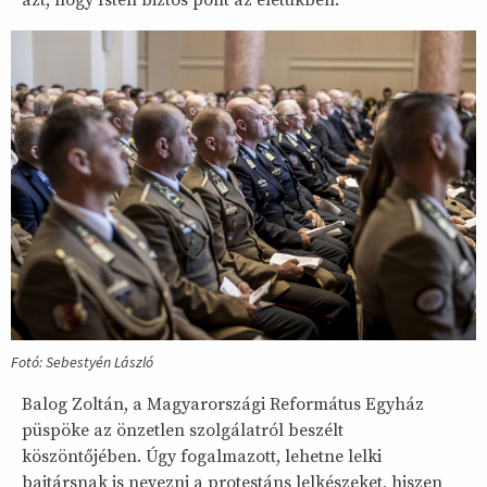
azt, hogy Isten biztos pont az életükben.
Fotó: Sebestyén László
Balog Zoltán, a Magyarországi Református Egyház
püspöke az önzetlen szolgálatról beszélt
köszöntőjében. Úgy fogalmazott, lehetne lelki
bajtársnak is nevezni a protestáns lelkészeket, hiszen