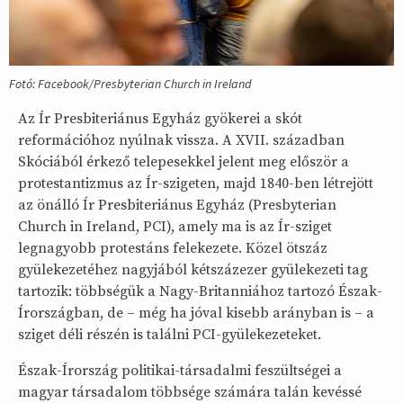
Fotó: Facebook/Presbyterian Church in Ireland
Az Ír Presbiteriánus Egyház gyökerei a skót
reformációhoz nyúlnak vissza. A XVII. században
Skóciából érkező telepesekkel jelent meg először a
protestantizmus az Ír-szigeten, majd 1840-ben létrejött
az önálló Ír Presbiteriánus Egyház (Presbyterian
Church in Ireland, PCI), amely ma is az Ír-sziget
legnagyobb protestáns felekezete. Közel ötszáz
gyülekezetéhez nagyjából kétszázezer gyülekezeti tag
tartozik: többségük a Nagy-Britanniához tartozó Észak-
Írországban, de – még ha jóval kisebb arányban is – a
sziget déli részén is találni PCI-gyülekezeteket.
Észak-Írország politikai-társadalmi feszültségei a
magyar társadalom többsége számára talán kevéssé