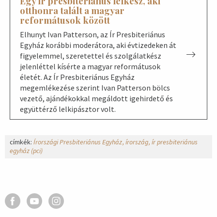
Egy ír presbiteriánus lelkész, aki
otthonra talált a magyar
reformátusok között
Elhunyt Ivan Patterson, az Ír Presbiteriánus
Egyház korábbi moderátora, aki évtizedeken át
figyelemmel, szeretettel és szolgálatkész
jelenléttel kísérte a magyar reformátusok
életét. Az Ír Presbiteriánus Egyház
megemlékezése szerint Ivan Patterson bölcs
vezető, ajándékokkal megáldott igehirdető és
együttérző lelkipásztor volt.
címkék:
Írországi Presbiteriánus Egyház
írország
ír presbiteriánus
egyház (pci)