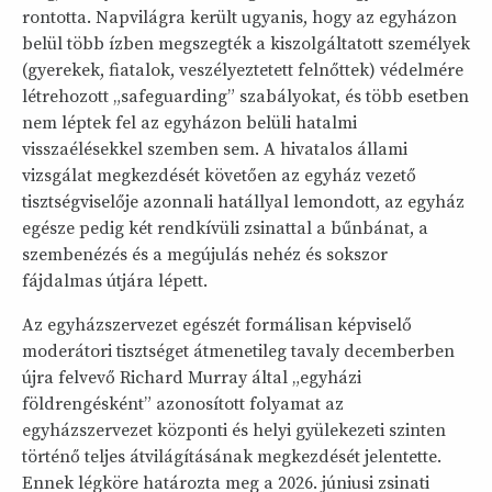
rontotta. Napvilágra került ugyanis, hogy az egyházon
belül több ízben megszegték a kiszolgáltatott személyek
(gyerekek, fiatalok, veszélyeztetett felnőttek) védelmére
létrehozott „safeguarding” szabályokat, és több esetben
nem léptek fel az egyházon belüli hatalmi
visszaélésekkel szemben sem. A hivatalos állami
vizsgálat megkezdését követően az egyház vezető
tisztségviselője azonnali hatállyal lemondott, az egyház
egésze pedig két rendkívüli zsinattal a bűnbánat, a
szembenézés és a megújulás nehéz és sokszor
fájdalmas útjára lépett.
Az egyházszervezet egészét formálisan képviselő
moderátori tisztséget átmenetileg tavaly decemberben
újra felvevő Richard Murray által „egyházi
földrengésként” azonosított folyamat az
egyházszervezet központi és helyi gyülekezeti szinten
történő teljes átvilágításának megkezdését jelentette.
Ennek légköre határozta meg a 2026. júniusi zsinati