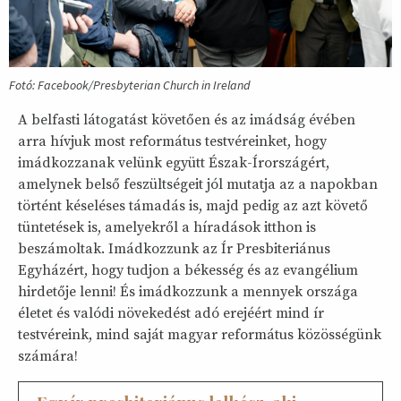
Fotó: Facebook/Presbyterian Church in Ireland
A belfasti látogatást követően és az imádság évében
arra hívjuk most református testvéreinket, hogy
imádkozzanak velünk együtt Észak-Írországért,
amelynek belső feszültségeit jól mutatja az a napokban
történt késeléses támadás is, majd pedig az azt követő
tüntetések is, amelyekről a híradások itthon is
beszámoltak. Imádkozzunk az Ír Presbiteriánus
Egyházért, hogy tudjon a békesség és az evangélium
hirdetője lenni! És imádkozzunk a mennyek országa
életet és valódi növekedést adó erejéért mind ír
testvéreink, mind saját magyar református közösségünk
számára!