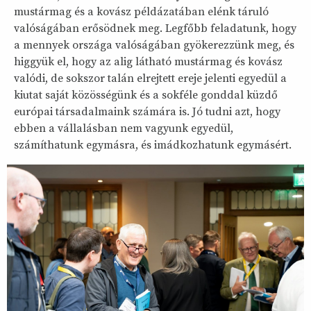
mustármag és a kovász példázatában elénk táruló
valóságában erősödnek meg. Legfőbb feladatunk, hogy
a mennyek országa valóságában gyökerezzünk meg, és
higgyük el, hogy az alig látható mustármag és kovász
valódi, de sokszor talán elrejtett ereje jelenti egyedül a
kiutat saját közösségünk és a sokféle gonddal küzdő
európai társadalmaink számára is. Jó tudni azt, hogy
ebben a vállalásban nem vagyunk egyedül,
számíthatunk egymásra, és imádkozhatunk egymásért.