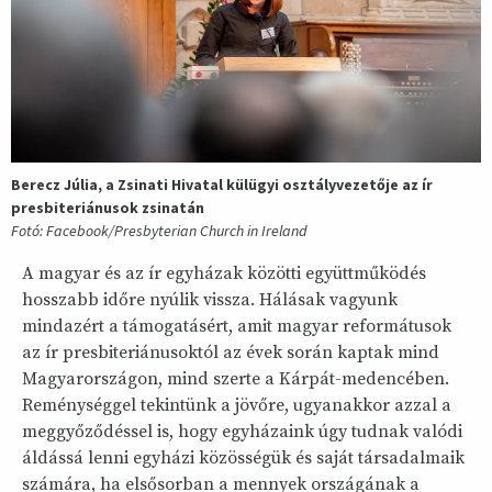
Berecz Júlia, a Zsinati Hivatal külügyi osztályvezetője az ír
presbiteriánusok zsinatán
Fotó: Facebook/Presbyterian Church in Ireland
A magyar és az ír egyházak közötti együttműködés
hosszabb időre nyúlik vissza. Hálásak vagyunk
mindazért a támogatásért, amit magyar reformátusok
az ír presbiteriánusoktól az évek során kaptak mind
Magyarországon, mind szerte a Kárpát-medencében.
Reménységgel tekintünk a jövőre, ugyanakkor azzal a
meggyőződéssel is, hogy egyházaink úgy tudnak valódi
áldássá lenni egyházi közösségük és saját társadalmaik
számára, ha elsősorban a mennyek országának a