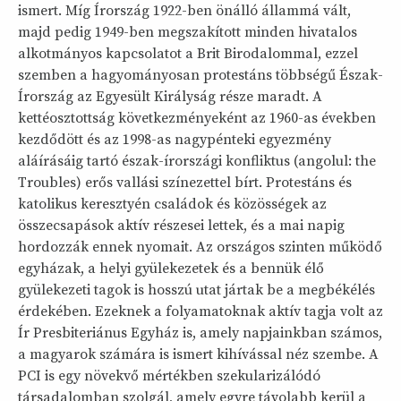
ismert. Míg Írország 1922-ben önálló állammá vált,
majd pedig 1949-ben megszakított minden hivatalos
alkotmányos kapcsolatot a Brit Birodalommal, ezzel
szemben a hagyományosan protestáns többségű Észak-
Írország az Egyesült Királyság része maradt. A
kettéosztottság következményeként az 1960-as években
kezdődött és az 1998-as nagypénteki egyezmény
aláírásáig tartó észak-írországi konfliktus (angolul: the
Troubles) erős vallási színezettel bírt. Protestáns és
katolikus keresztyén családok és közösségek az
összecsapások aktív részesei lettek, és a mai napig
hordozzák ennek nyomait. Az országos szinten működő
egyházak, a helyi gyülekezetek és a bennük élő
gyülekezeti tagok is hosszú utat jártak be a megbékélés
érdekében. Ezeknek a folyamatoknak aktív tagja volt az
Ír Presbiteriánus Egyház is, amely napjainkban számos,
a magyarok számára is ismert kihívással néz szembe. A
PCI is egy növekvő mértékben szekularizálódó
társadalomban szolgál, amely egyre távolabb kerül a