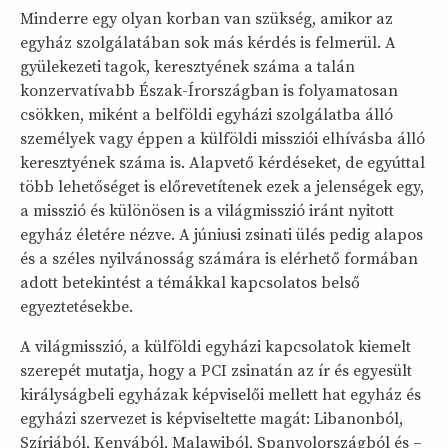
Minderre egy olyan korban van szükség, amikor az
egyház szolgálatában sok más kérdés is felmerül. A
gyülekezeti tagok, keresztyének száma a talán
konzervatívabb Észak-Írországban is folyamatosan
csökken, miként a belföldi egyházi szolgálatba álló
személyek vagy éppen a külföldi missziói elhívásba álló
keresztyének száma is. Alapvető kérdéseket, de egyúttal
több lehetőséget is előrevetítenek ezek a jelenségek egy,
a misszió és különösen is a világmisszió iránt nyitott
egyház életére nézve. A júniusi zsinati ülés pedig alapos
és a széles nyilvánosság számára is elérhető formában
adott betekintést a témákkal kapcsolatos belső
egyeztetésekbe.
A világmisszió, a külföldi egyházi kapcsolatok kiemelt
szerepét mutatja, hogy a PCI zsinatán az ír és egyesült
királyságbeli egyházak képviselői mellett hat egyház és
egyházi szervezet is képviseltette magát: Libanonból,
Szíriából, Kenyából, Malawiból, Spanyolországból és –