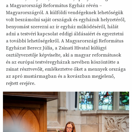
a Magyarországi Református Egyház révén –
Magyarországról. A külföldi vendégeknek lehetőségük
volt beszámolni saját országuk és egyházuk helyzetéről,
benyomást szerezni az ír egyház működéséről, hálát
adni a testvéri kapcsolat eddigi áldásaiért és egyeztetni
a további lehetőségekről. A Magyarországi Református
Egyházat Berecz Júlia, a Zsinati Hivatal külügyi
osztályvezetője képviselte, aki a magyar reformátusok
és az európai testvéregyházak nevében köszöntötte a
zsinat résztvevőit, emlékeztetve őket a mennyek országa
az apró mustármagban és a kovászban megjelenő,
rejtett erejére.