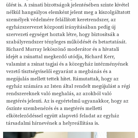
ülést is. A zsinati bizottságok jelentésében szinte kivétel
nélkül hangsúlyos elemként jelent meg a kiszolgáltatott
személyek védelmére felállított keretrendszer, az
egyházszervezet központi irányításában pedig új
szervezeti egységet hoztak létre, hogy biztosítsák a
szabályrendszer tényleges működését és betartatását.
Richard Murray leköszönő moderátor és a hivatali
idejét a zsinattal megkezdő utódja, Richard Kerr,
valamint a zsinat tagjai és a közegyház intézményének
vezető tisztségviselői egyaránt a megbánás és a
megújulás mellett tettek hitet. Rámutattak, hogy az
egyház számára az Isten által rendelt megújulást a régi
rendszereknek való meghalás, az azokból való
megtérés jelenti. Az is egyértelmű ugyanakkor, hogy az
őszinte szembenézés és a megtérés melletti
elköteleződéssel együtt alapvető feladat az egyház
társadalmi hírnevének a helyreállítása is.