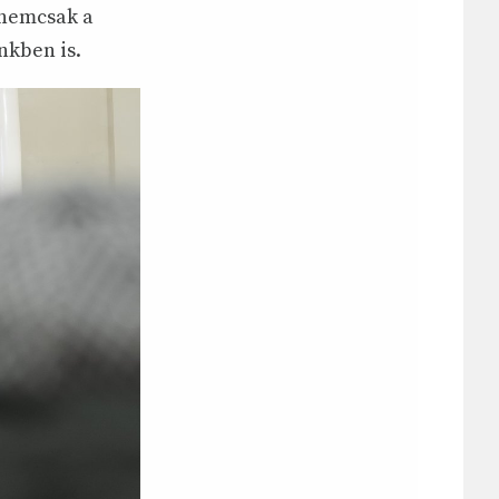
 nemcsak a
nkben is.