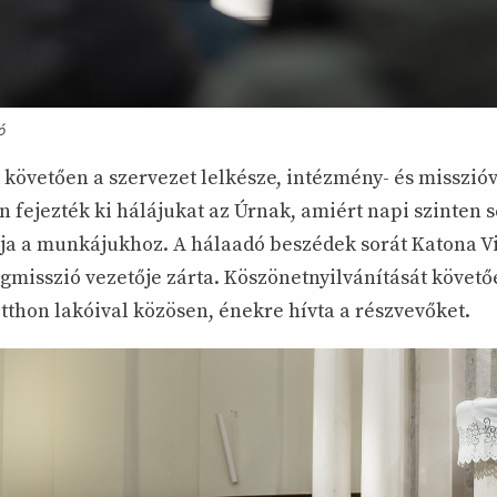
ó
t követően a szervezet lelkésze, intézmény- és misszió
n fejezték ki hálájukat az Úrnak, amiért napi szinten s
ja a munkájukhoz. A hálaadó beszédek sorát Katona Vi
gmisszió vezetője zárta. Köszönetnyilvánítását követő
tthon lakóival közösen, énekre hívta a részvevőket.