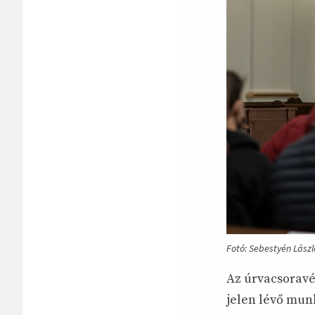
Fotó: Sebestyén Lászl
Az úrvacsoravét
jelen lévő mun