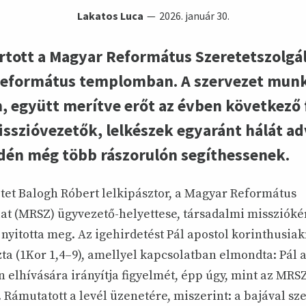
Lakatos Luca
2026. január 30.
artott a Magyar Református Szeretetszolgá
 református templomban. A szervezet munk
, együtt merítve erőt az évben következő 
sszióvezetők, lelkészek egyaránt hálát ad
dén még több rászorulón segíthessenek.
etet Balogh Róbert lelkipásztor, a Magyar Református
at (MRSZ) ügyvezető-helyettese, társadalmi missziókér
nyitotta meg. Az igehirdetést Pál apostol korinthusiak
zta (1Kor 1,4–9), amellyel kapcsolatban elmondta: Pál
n elhívására irányítja figyelmét, épp úgy, mint az MRS
. Rámutatott a levél üzenetére, miszerint: a bajával s