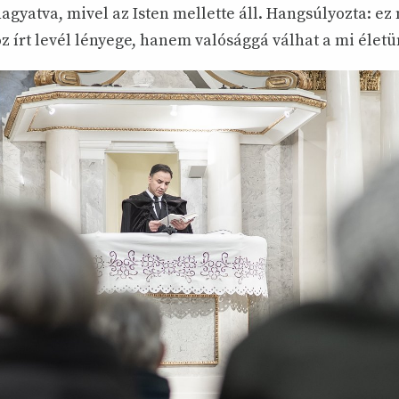
agyatva, mivel az Isten mellette áll. Hangsúlyozta: ez
z írt levél lényege, hanem valósággá válhat a mi életü