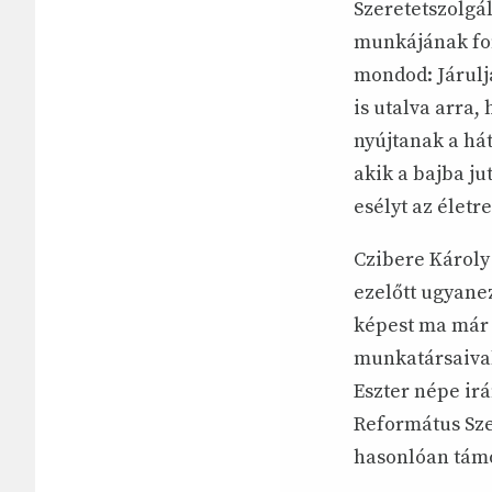
Szeretetszolgál
munkájának font
mondod: Járulja
is utalva arra
nyújtanak a há
akik a bajba ju
esélyt az életre
Czibere Károly
ezelőtt ugyane
képest ma már 
munkatársaival,
Eszter népe irá
Református Sze
hasonlóan támog