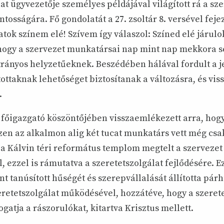
at ügyvezetője személyes példájával világított rá a sze
osságára. Fő gondolatát a 27. zsoltár 8. versével fejez
tok színem elé! Szívem így válaszol: Színed elé járulo
, hogy a szervezet munkatársai nap mint nap mekkora s
trányos helyzetűeknek. Beszédében hálával fordult a 
tottaknak lehetőséget biztosítanak a változásra, és vis
.
 főigazgató köszöntőjében visszaemlékezett arra, hogy
zen az alkalmon alig két tucat munkatárs vett még csa
a Kálvin téri református templom megtelt a szervezet
 ezzel is rámutatva a szeretetszolgálat fejlődésére. E
nt tanúsított hűségét és szerepvállalását állította pá
retetszolgálat működésével, hozzátéve, hogy a szerete
atja a rászorulókat, kitartva Krisztus mellett.