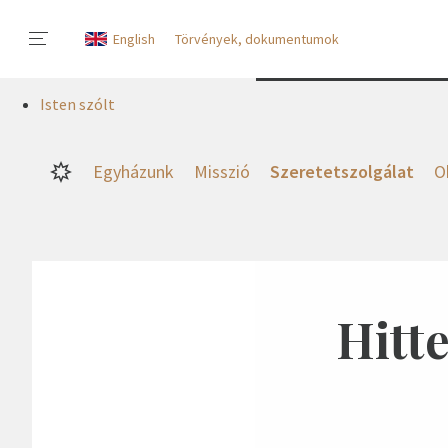
English
Törvények, dokumentumok
Isten szólt
Egyházunk
Misszió
Szeretetszolgálat
O
Hitte