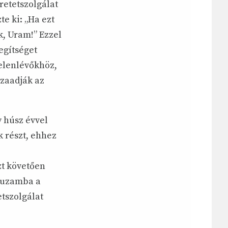
retetszolgálat
te ki: „Ha ezt
k, Uram!” Ezzel
egítséget
jelenlévőkhöz,
szaadják az
 húsz évvel
k részt, ehhez
zt követően
rhuzamba a
tszolgálat