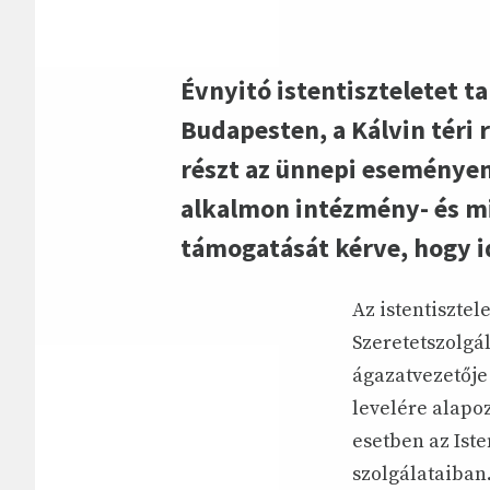
Évnyitó istentiszteletet t
Budapesten, a Kálvin téri
részt az ünnepi eseményen
alkalmon intézmény- és mi
támogatását kérve, hogy i
Az istentisztel
Szeretetszolgál
ágazatvezetője 
levelére alapo
esetben az Iste
szolgálataiban