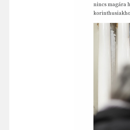
nincs magára h
korinthusiakho