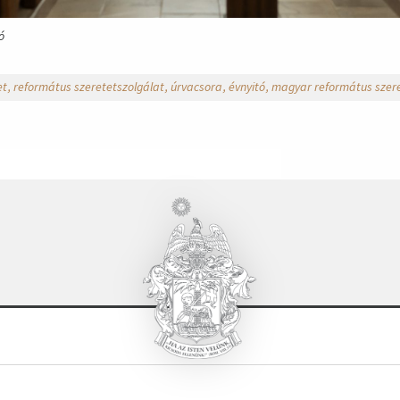
ó
et
református szeretetszolgálat
úrvacsora
évnyitó
magyar református szere