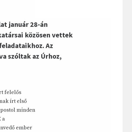
lat január 28-án
atársai közösen vettek
feladataikhoz. Az
va szóltak az Úrhoz,
t felelős
nak írt első
 apostol minden
Z a
zenvedő ember