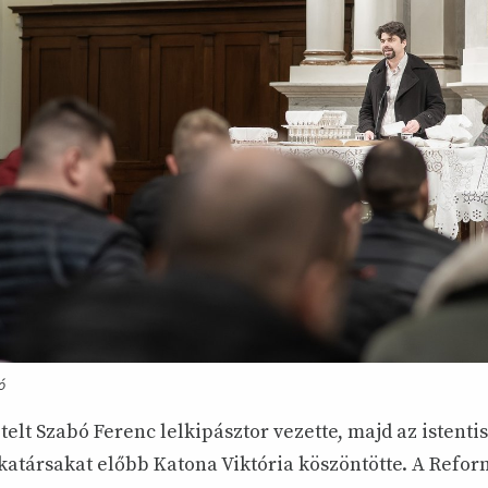
ó
elt Szabó Ferenc lelkipásztor vezette, majd az istenti
katársakat előbb Katona Viktória köszöntötte. A Refo