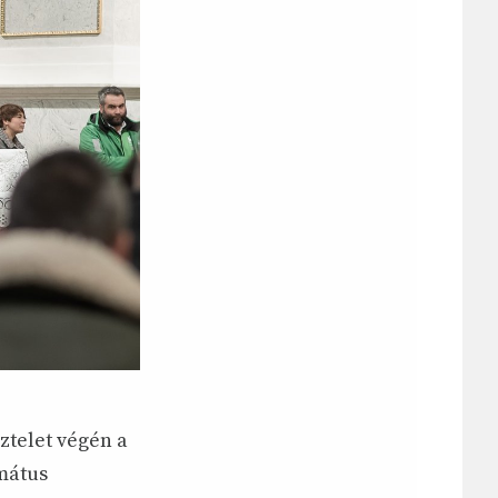
sztelet végén a
rmátus