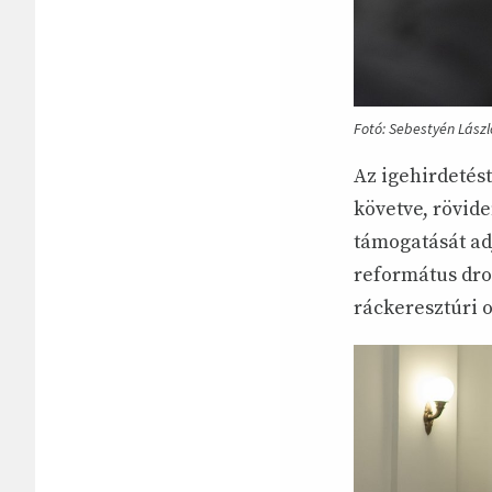
Fotó: Sebestyén Lászl
Az igehirdetés
követve, rövide
támogatását ad
református dro
ráckeresztúri o