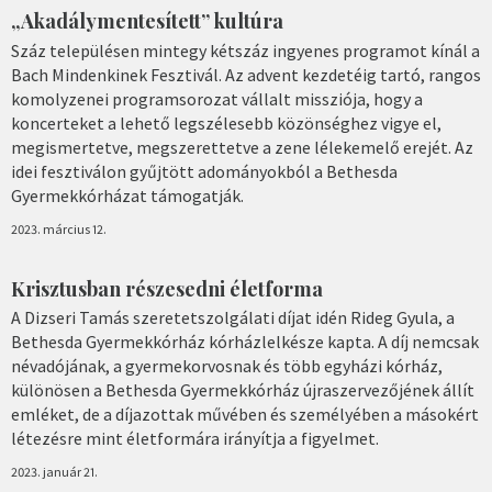
„Akadálymentesített” kultúra
Száz településen mintegy kétszáz ingyenes programot kínál a
Bach Mindenkinek Fesztivál. Az advent kezdetéig tartó, rangos
komolyzenei programsorozat vállalt missziója, hogy a
koncerteket a lehető legszélesebb közönséghez vigye el,
megismertetve, megszerettetve a zene lélekemelő erejét. Az
idei fesztiválon gyűjtött adományokból a Bethesda
Gyermekkórházat támogatják.
2023. március 12.
Krisztusban részesedni életforma
A Dizseri Tamás szeretetszolgálati díjat idén Rideg Gyula, a
Bethesda Gyermekkórház kórházlelkésze kapta. A díj nemcsak
névadójának, a gyermekorvosnak és több egyházi kórház,
különösen a Bethesda Gyermekkórház újraszervezőjének állít
emléket, de a díjazottak művében és személyében a másokért
létezésre mint életformára irányítja a figyelmet.
2023. január 21.