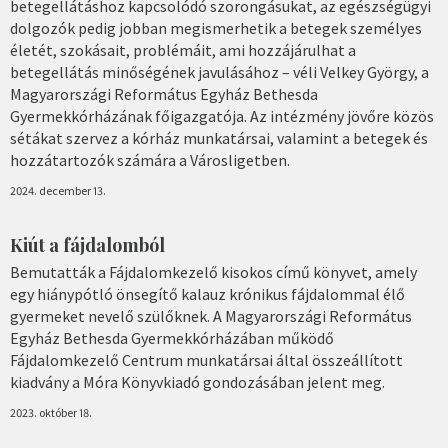
betegellátáshoz kapcsolódó szorongásukat, az egészségügyi
dolgozók pedig jobban megismerhetik a betegek személyes
életét, szokásait, problémáit, ami hozzájárulhat a
betegellátás minőségének javulásához – véli Velkey György, a
Magyarországi Református Egyház Bethesda
Gyermekkórházának főigazgatója. Az intézmény jövőre közös
sétákat szervez a kórház munkatársai, valamint a betegek és
hozzátartozók számára a Városligetben.
2024. december 13.
Kiút a fájdalomból
Bemutatták a Fájdalomkezelő kisokos című könyvet, amely
egy hiánypótló önsegítő kalauz krónikus fájdalommal élő
gyermeket nevelő szülőknek. A Magyarországi Református
Egyház Bethesda Gyermekkórházában működő
Fájdalomkezelő Centrum munkatársai által összeállított
kiadvány a Móra Könyvkiadó gondozásában jelent meg.
2023. október 18.