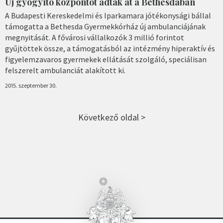
Új gyógyító központot adtak át a Bethesdában
A Budapesti Kereskedelmi és Iparkamara jótékonysági bállal
támogatta a Bethesda Gyermekkórház új ambulanciájának
megnyitását. A fővárosi vállalkozók 3 millió forintot
gyűjtöttek össze, a támogatásból az intézmény hiperaktív és
figyelemzavaros gyermekek ellátását szolgáló, speciálisan
felszerelt ambulanciát alakított ki.
2015. szeptember 30.
Következő oldal >