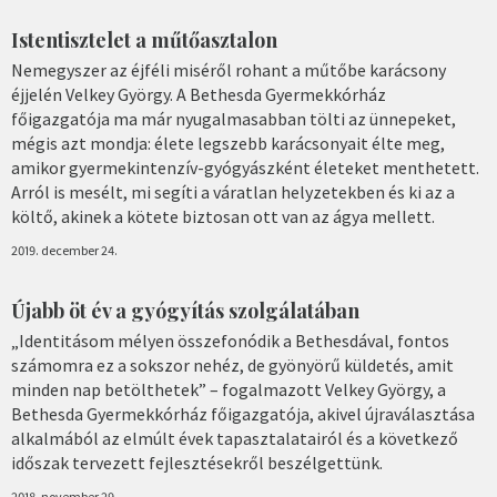
Istentisztelet a műtőasztalon
Nemegyszer az éjféli miséről rohant a műtőbe karácsony
éjjelén Velkey György. A Bethesda Gyermekkórház
főigazgatója ma már nyugalmasabban tölti az ünnepeket,
mégis azt mondja: élete legszebb karácsonyait élte meg,
amikor gyermekintenzív-gyógyászként életeket menthetett.
Arról is mesélt, mi segíti a váratlan helyzetekben és ki az a
költő, akinek a kötete biztosan ott van az ágya mellett.
2019. december 24.
Újabb öt év a gyógyítás szolgálatában
„Identitásom mélyen összefonódik a Bethesdával, fontos
számomra ez a sokszor nehéz, de gyönyörű küldetés, amit
minden nap betölthetek” – fogalmazott Velkey György, a
Bethesda Gyermekkórház főigazgatója, akivel újraválasztása
alkalmából az elmúlt évek tapasztalatairól és a következő
időszak tervezett fejlesztésekről beszélgettünk.
2018. november 29.