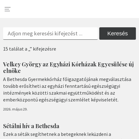
Keresés
15 találat a „” kifejezésre
Velkey György az Egyházi Kórházak Egyesülése új
elnöke
A Bethesda Gyermekkórház főigazgatójának megválasztása
tovább erősítheti az egyházi fenntartású egészségügyi
intézmények közötti szakmai együttműködést és az
emberközpontú egészségügyi szemlélet képviseletét.
2026. május 29.
Sétálni hív a Bethesda
Ezek a séták segíthetnek a betegeknek leküzdeni a