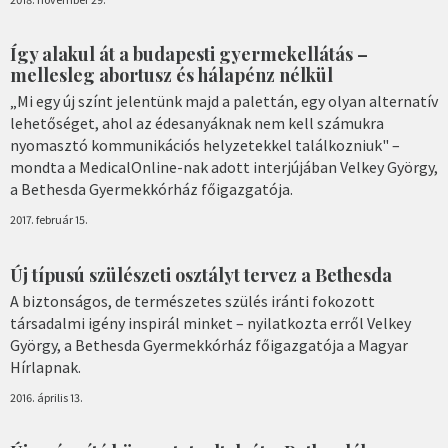
Így alakul át a budapesti gyermekellátás –
mellesleg abortusz és hálapénz nélkül
„Mi egy új színt jelentünk majd a palettán, egy olyan alternatív
lehetőséget, ahol az édesanyáknak nem kell számukra
nyomasztó kommunikációs helyzetekkel találkozniuk" –
mondta a MedicalOnline-nak adott interjújában Velkey György,
a Bethesda Gyermekkórház főigazgatója.
2017. február 15.
Új típusú szülészeti osztályt tervez a Bethesda
A biztonságos, de természetes szülés iránti fokozott
társadalmi igény inspirál minket – nyilatkozta erről Velkey
György, a Bethesda Gyermekkórház főigazgatója a Magyar
Hírlapnak.
2016. április 13.