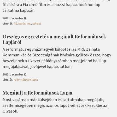
főtitkára a Fiú című film és a hozzá kapcsolódó honlap
tartalma kapcsán.
2012. december 11.
címkék:
fiú
,
karácsony
,
advent
Országos egyeztetés a megújult Reformátusok
Lapjáról
A református egyházmegyék küldöttei az MRE Zsinata
Kommunikációs Bizottságának hívására gyűltek össze, hogy
beszéljenek a tízezer példányszámban megjelenő hetilap
megújulásával, jövőjével kapcsolatban.
2012. december 10.
címkék:
reformátusok lapja
Megújult a Reformátusok Lapja
Most vasárnap már külsejében és tartalmában megújult,
szellemiségében mégis azonos lapot vehettek kezükbe az
Olvasók.