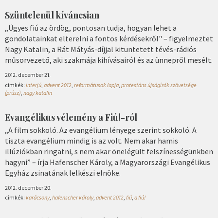
Szüntelenül kíváncsian
„Ügyes fiú az ördög, pontosan tudja, hogyan lehet a
gondolatainkat elterelni a fontos kérdésekről" – figyelmeztet
Nagy Katalin, a Rát Mátyás-díjjal kitüntetett tévés-rádiós
műsorvezető, aki szakmája kihívásairól és az ünnepről mesélt.
2012. december 21.
címkék:
interjú
,
advent 2012
,
reformátusok lapja
,
protestáns újságírók szövetsége
(prúsz)
,
nagy katalin
Evangélikus vélemény a Fiú!-ról
„A film sokkoló. Az evangélium lényege szerint sokkoló. A
tiszta evangélium mindig is az volt. Nem akar hamis
illúziókban ringatni, s nem akar önelégült felszínességünkben
hagyni” – írja Hafenscher Károly, a Magyarországi Evangélikus
Egyház zsinatának lelkészi elnöke.
2012. december 20.
címkék:
karácsony
,
hafenscher károly
,
advent 2012
,
fiú
,
a fiú!