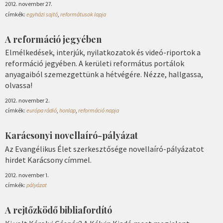
2012. november 27.
címkék:
egyházi sajtó
,
reformátusok lapja
A reformáció jegyében
Elmélkedések, interjúk, nyilatkozatok és videó-riportok a
reformáció jegyében. A kerületi református portálok
anyagaiból szemezgettünk a hétvégére. Nézze, hallgassa,
olvassa!
2012. november 2.
címkék:
európa rádió
,
honlap
,
reformáció napja
Karácsonyi novellaíró-pályázat
Az Evangélikus Élet szerkesztősége novellaíró-pályázatot
hirdet Karácsony címmel.
2012. november 1.
címkék:
pályázat
A rejtőzködő bibliafordító