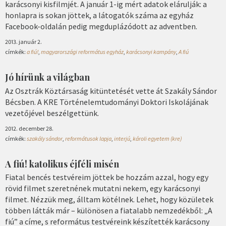
karácsonyi kisfilmjét. A január 1-ig mért adatok elárulják: a
honlapra is sokan jöttek, a látogatók száma az egyház
Facebook-oldalán pedig megduplázódott az adventben.
2013. január 2.
címkék:
a fiú!
,
magyarországi református egyház
,
karácsonyi kampány
,
A fiú
Jó hírünk a világban
Az Osztrák Köztársaság kitüntetését vette át Szakály Sándor
Bécsben. A KRE Történelemtudományi Doktori Iskolájának
vezetőjével beszélgettünk.
2012. december 28.
címkék:
szakály sándor
,
reformátusok lapja
,
interjú
,
károli egyetem (kre)
A fiú! katolikus éjféli misén
Fiatal bencés testvéreim jöttek be hozzám azzal, hogy egy
rövid filmet szeretnének mutatni nekem, egy karácsonyi
filmet. Nézzük meg, álltam kötélnek. Lehet, hogy közületek
többen látták már – különösen a fiatalabb nemzedékből: „A
fiú” a címe, s református testvéreink készítették karácsony