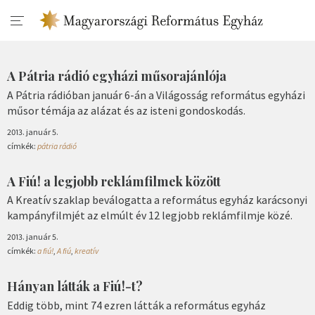
A Pátria rádió egyházi műsorajánlója
A Pátria rádióban január 6-án a Világosság református egyházi
műsor témája az alázat és az isteni gondoskodás.
2013. január 5.
címkék:
pátria rádió
A Fiú! a legjobb reklámfilmek között
A Kreatív szaklap beválogatta a református egyház karácsonyi
kampányfilmjét az elmúlt év 12 legjobb reklámfilmje közé.
2013. január 5.
címkék:
a fiú!
,
A fiú
,
kreatív
Hányan látták a Fiú!-t?
Eddig több, mint 74 ezren látták a református egyház