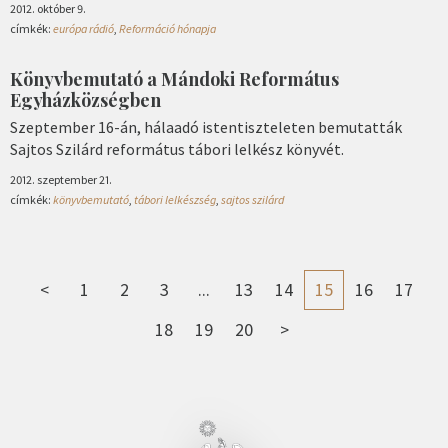
2012. október 9.
címkék:
európa rádió
,
Reformáció hónapja
Könyvbemutató a Mándoki Református
Egyházközségben
Szeptember 16-án, hálaadó istentiszteleten bemutatták
Sajtos Szilárd református tábori lelkész könyvét.
2012. szeptember 21.
címkék:
könyvbemutató
,
tábori lelkészség
,
sajtos szilárd
<
1
2
3
...
13
14
15
16
17
18
19
20
>