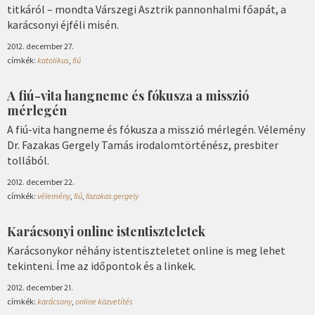
titkáról – mondta Várszegi Asztrik pannonhalmi főapát, a
karácsonyi éjféli misén.
2012. december 27.
címkék:
katolikus
,
fiú
A fiú-vita hangneme és fókusza a misszió
mérlegén
A fiú-vita hangneme és fókusza a misszió mérlegén. Vélemény
Dr. Fazakas Gergely Tamás irodalomtörténész, presbiter
tollából.
2012. december 22.
címkék:
vélemény
,
fiú
,
fazakas gergely
Karácsonyi online istentiszteletek
Karácsonykor néhány istentiszteletet online is meg lehet
tekinteni. Íme az időpontok és a linkek.
2012. december 21.
címkék:
karácsony
,
online közvetítés