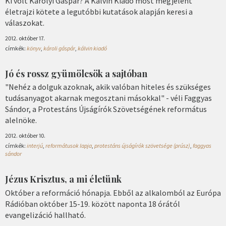
Ki volt Károlyi Gáspár? A Kálvin Kiadó most megjelent
életrajzi kötete a legutóbbi kutatások alapján keresi a
válaszokat.
2012. október 17.
címkék:
könyv
,
károli gáspár
,
kálvin kiadó
Jó és rossz gyümölcsök a sajtóban
"Nehéz a dolguk azoknak, akik valóban hiteles és szükséges
tudásanyagot akarnak megosztani másokkal" - véli Faggyas
Sándor, a Protestáns Újságírók Szövetségének református
alelnöke.
2012. október 10.
címkék:
interjú
,
reformátusok lapja
,
protestáns újságírók szövetsége (prúsz)
,
faggyas
sándor
Jézus Krisztus, a mi életünk
Október a reformáció hónapja. Ebből az alkalomból az Európa
Rádióban október 15-19. között naponta 18 órától
evangelizáció hallható.