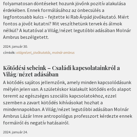
folyamatosan döntéseket hozunk jövőnk pozitív alakulása
érdekében. Ennek formálásához az önbecsülés a
legfontosabb kulcs – fejtette ki Rab Árpád jövőkutató. Miért
fontos a jövőt kutatni? Mit veszíthetünk tervek és álmok
nélkül? A kutatóval a Világ/nézet legutóbbi adásában Molnár
Ambrus beszélgetett.
2024. január 30.
címkék:
világnézet
,
jövőkutatás
,
molnár ambrus
Kötődési sebeink – Családi kapcsolatainkról a
Világ/nézet adásában
A kötődés sajátos jellemzőnk, amely minden kapcsolódásunk
mélyén jelen van. A születéskor kialakult kötődés erős alapot
teremt az egészséges szociális kapcsolatokhoz, ezzel
szemben a zavart kötődés kihívásokat hozhat a
mindennapokban. A Világ/nézet legutóbbi adásában Molnár
Ambrus Lázár Imre antropológus professzort kérdezte ennek
formáiról és negatív hatásairól.
2024. január 24.