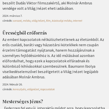
beszélt Dudás Viktor filmszakértő, aki Molnár Ambrus
vendége volt a Világ/nézet eheti adásában.
2024. március 7.
címkék:
sorozat
,
média
,
világ/nézet
,
film
,
közösségi média
,
internet
Ürességből erőforrás
Az emberi kapcsolatok nélkülözhetetlenek az életünkből. Az
erős családi, baráti vagy házastársi kötelékek nem csupán
érzelmi támogatást nyújtanak, hanem hozzájárulnak a
személyes fejlődésünkhöz is. Az idő múlásával azonban
előfordulhat, hogy ezek a kapcsolatok elfáradnak és
különböző kihívásokkal szembesülnek. Baumann Ibolya
viselkedéselemzővel beszélgetett a Világ/nézet legújabb
adásában Molnár Ambrus.
2024. február 26.
címkék:
keresztyén
,
világnézet
,
kapcsolatok
Mesterséges Jézus?
„Fedezzen fel egy új, interaktív módot arra, hogy kapcsolatba