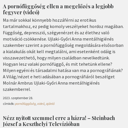
A pornófüggőség ellen a megelőzés a legjobb
fegyver (videó)
Ma már sokkal könnyebb hozzáférni az erotikus
tartalmakhoz, ez pedig komoly veszélyeket hordoz magában.
Függőség, depresszió, szégyenérzet és az élethez való
motiváció csökkenése. Ujlaki-Győri Anna mentálhigiénés
szakember szerint a pornófüggőség megoldására elsősorban
a kialakulás okát kell megtalálni, ami esetenként odáig is
visszavezethető, hogy milyen családban nevelkedtünk.
Hogyan lesz valaki pornófüggő, és mit tehetünk ellene?
Milyen egyéni és társadalmi hatása van ma a pornográfiának?
A Világ/nézet e heti adásában a pornográfiáról beszélget
Molnár Ambrus Ujlaki-Győri Anna mentálhigiénés
szakemberrel.
2023. szeptember 28.
címkék:
pornófüggőség
,
videó
,
ajánló
Nézz nyitott szemmel erre a házra! – Steinbach
József a Keszthelyi Televízióban