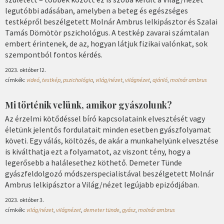
legutóbbi adásában, amelyben a beteg és egészséges
testképről beszélgetett Molnár Ambrus lelkipásztor és Szalai
Tamás Dömötör pszichológus. A testkép zavarai számtalan
embert érintenek, de az, hogyan látjuk fizikai valónkat, sok
szempontból fontos kérdés.
2023. október 12.
címkék:
videó
,
testkép
,
pszichológia
,
világ/nézet
,
világnézet
,
ajánló
,
molnár ambrus
Mi történik velünk, amikor gyászolunk?
Az érzelmi kötődéssel bíró kapcsolataink elvesztését vagy
életünk jelentős fordulatait minden esetben gyászfolyamat
követi. Egy válás, költözés, de akár a munkahelyünk elvesztése
is kiválthatja ezt a folyamatot, az viszont tény, hogy a
legerősebb a halálesethez köthető. Demeter Tünde
gyászfeldolgozó módszerspecialistával beszélgetett Molnár
Ambrus lelkipásztor a Világ/nézet legújabb epizódjában.
2023. október 3.
címkék:
világ/nézet
,
világnézet
,
demeter tünde
,
gyász
,
molnár ambrus