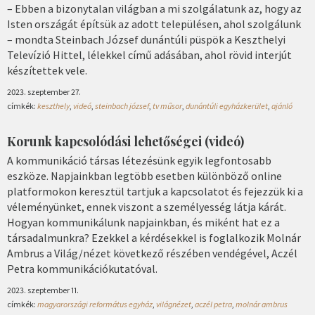
– Ebben a bizonytalan világban a mi szolgálatunk az, hogy az
Isten országát építsük az adott településen, ahol szolgálunk
– mondta Steinbach József dunántúli püspök a Keszthelyi
Televízió Hittel, lélekkel című adásában, ahol rövid interjút
készítettek vele.
2023. szeptember 27.
címkék:
keszthely
,
videó
,
steinbach józsef
,
tv műsor
,
dunántúli egyházkerület
,
ajánló
Korunk kapcsolódási lehetőségei (videó)
A kommunikáció társas létezésünk egyik legfontosabb
eszköze. Napjainkban legtöbb esetben különböző online
platformokon keresztül tartjuk a kapcsolatot és fejezzük ki a
véleményünket, ennek viszont a személyesség látja kárát.
Hogyan kommunikálunk napjainkban, és miként hat ez a
társadalmunkra? Ezekkel a kérdésekkel is foglalkozik Molnár
Ambrus a Világ/nézet következő részében vendégével, Aczél
Petra kommunikációkutatóval.
2023. szeptember 11.
címkék:
magyarországi református egyház
,
világnézet
,
aczél petra
,
molnár ambrus