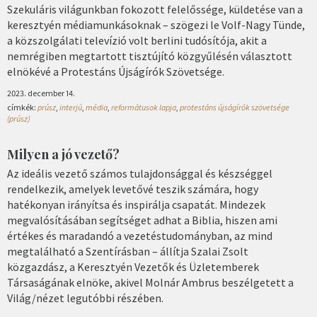
Szekuláris világunkban fokozott felelőssége, küldetése van a
keresztyén médiamunkásoknak – szögezi le Volf-Nagy Tünde,
a közszolgálati televízió volt berlini tudósítója, akit a
nemrégiben megtartott tisztújító közgyűlésén választott
elnökévé a Protestáns Újságírók Szövetsége.
2023. december 14.
címkék:
prúsz
,
interjú
,
média
,
reformátusok lapja
,
protestáns újságírók szövetsége
(prúsz)
Milyen a jó vezető?
Az ideális vezető számos tulajdonsággal és készséggel
rendelkezik, amelyek levetővé teszik számára, hogy
hatékonyan irányítsa és inspirálja csapatát. Mindezek
megvalósításában segítséget adhat a Biblia, hiszen ami
értékes és maradandó a vezetéstudományban, az mind
megtalálható a Szentírásban – állítja Szalai Zsolt
közgazdász, a Keresztyén Vezetők és Üzletemberek
Társaságának elnöke, akivel Molnár Ambrus beszélgetett a
Világ/nézet legutóbbi részében.