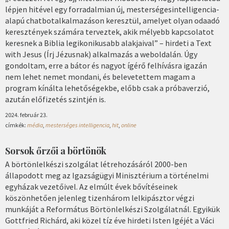
lépjen hitével egy forradalmian új, mesterségesintelligencia-
alapú chatbotalkalmazáson keresztül, amelyet olyan odaadó
keresztények számára terveztek, akik mélyebb kapcsolatot
keresnek a Biblia legikonikusabb alakjaival” – hirdeti a Text
with Jesus (Írj Jézusnak) alkalmazás a weboldalán. Úgy
gondoltam, erre a bátor és nagyot ígérő felhívásra igazán
nem lehet nemet mondani, és belevetettem magam a
program kínálta lehetőségekbe, előbb csak a próbaverzió,
azután előfizetés szintjén is.
2024. február 23.
címkék:
média
,
mesterséges intelligencia
,
hit
,
online
Sorsok őrzői a börtönök
A börtönlelkészi szolgálat létrehozásáról 2000-ben
állapodott meg az Igazságügyi Minisztérium a történelmi
egyházak vezetőivel. Az elmúlt évek bővítéseinek
köszönhetően jelenleg tizenhárom lelkipásztor végzi
munkáját a Református Börtönlelkészi Szolgálatnál. Egyikük
Gottfried Richárd, aki közel tíz éve hirdeti Isten Igéjét a Váci