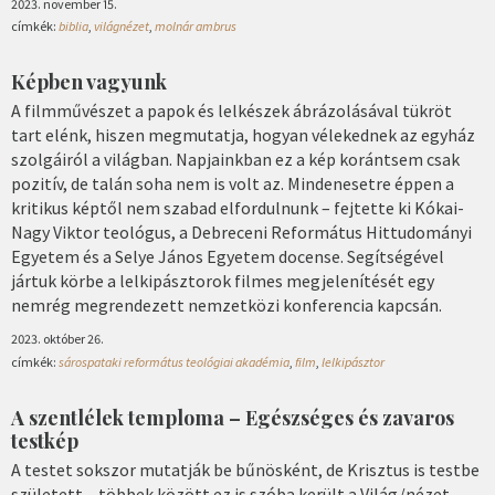
2023. november 15.
címkék:
biblia
,
világnézet
,
molnár ambrus
Képben vagyunk
A filmművészet a papok és lelkészek ábrázolásával tükröt
tart elénk, hiszen megmutatja, hogyan vélekednek az egyház
szolgáiról a világban. Napjainkban ez a kép korántsem csak
pozitív, de talán soha nem is volt az. Mindenesetre éppen a
kritikus képtől nem szabad elfordulnunk – fejtette ki Kókai-
Nagy Viktor teológus, a Debreceni Református Hittudományi
Egyetem és a Selye János Egyetem docense. Segítségével
jártuk körbe a lelkipásztorok filmes megjelenítését egy
nemrég megrendezett nemzetközi konferencia kapcsán.
2023. október 26.
címkék:
sárospataki református teológiai akadémia
,
film
,
lelkipásztor
A szentlélek temploma – Egészséges és zavaros
testkép
A testet sokszor mutatják be bűnösként, de Krisztus is testbe
született – többek között ez is szóba került a Világ/nézet