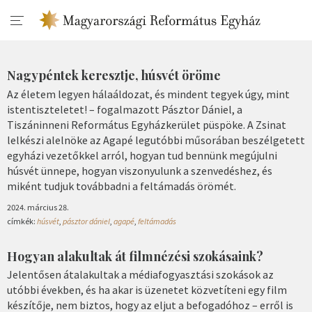
Nagypéntek keresztje, húsvét öröme
Az életem legyen hálaáldozat, és mindent tegyek úgy, mint
istentiszteletet! – fogalmazott Pásztor Dániel, a
Tiszáninneni Református Egyházkerület püspöke. A Zsinat
lelkészi alelnöke az Agapé legutóbbi műsorában beszélgetett
egyházi vezetőkkel arról, hogyan tud bennünk megújulni
húsvét ünnepe, hogyan viszonyulunk a szenvedéshez, és
miként tudjuk továbbadni a feltámadás örömét.
2024. március 28.
címkék:
húsvét
,
pásztor dániel
,
agapé
,
feltámadás
Hogyan alakultak át filmnézési szokásaink?
Jelentősen átalakultak a médiafogyasztási szokások az
utóbbi években, és ha akar is üzenetet közvetíteni egy film
készítője, nem biztos, hogy az eljut a befogadóhoz – erről is