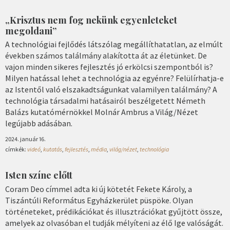
„Krisztus nem fog nekünk egyenleteket
megoldani”
A technológiai fejlődés látszólag megállíthatatlan, az elmúlt
években számos találmány alakította át az életünket. De
vajon minden sikeres fejlesztés jó erkölcsi szempontból is?
Milyen hatással lehet a technológia az egyénre? Felülírhatja-e
az Istentől való elszakadtságunkat valamilyen találmány? A
technológia társadalmi hatásairól beszélgetett Németh
Balázs kutatómérnökkel Molnár Ambrus a Világ/Nézet
legújabb adásában.
2024. január 16.
címkék:
videó
,
kutatás
,
fejlesztés
,
média
,
világ/nézet
,
technológia
Isten színe előtt
Coram Deo címmel adta ki új kötetét Fekete Károly, a
Tiszántúli Református Egyházkerület püspöke. Olyan
történeteket, prédikációkat és illusztrációkat gyűjtött össze,
amelyek az olvasóban el tudják mélyíteni az élő Ige valóságát.