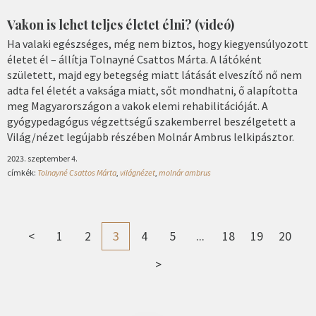
Vakon is lehet teljes életet élni? (videó)
Ha valaki egészséges, még nem biztos, hogy kiegyensúlyozott
életet él – állítja Tolnayné Csattos Márta. A látóként
született, majd egy betegség miatt látását elveszítő nő nem
adta fel életét a vaksága miatt, sőt mondhatni, ő alapította
meg Magyarországon a vakok elemi rehabilitációját. A
gyógypedagógus végzettségű szakemberrel beszélgetett a
Világ/nézet legújabb részében Molnár Ambrus lelkipásztor.
2023. szeptember 4.
címkék:
Tolnayné Csattos Márta
,
világnézet
,
molnár ambrus
<
1
2
3
4
5
...
18
19
20
>