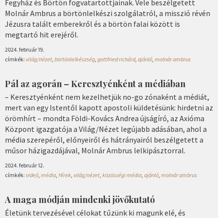
Fegyház és Börtön fogvatartottjainak. Vele beszélgetett
Molnár Ambrus a börtönlelkészi szolgálatról, a misszió révén
Jézusra talált emberekről és a börtön falai között is
megtartó hit erejéről.
2024. február 19.
címkék:
világ/nézet
,
börtönlelkészség
,
gottfried richárd
,
ajánló
,
molnár ambrus
Pál az agorán – Keresztyénként a médiában
– Keresztyénként nem kezelhetjük no-go zónaként a médiát,
mert van egy Istentől kapott apostoli küldetésünk: hirdetni az
örömhírt – mondta Földi-Kovács Andrea újságíró, az Axióma
Központ igazgatója a Világ/Nézet legújabb adásában, ahol a
média szerepéről, előnyeiről és hátrányairól beszélgetett a
műsor házigazdájával, Molnár Ambrus lelkipásztorral.
2024. február 12.
címkék:
videó
,
média
,
Hírek
,
világ/nézet
,
közösségi média
,
ajánló
,
molnár ambrus
A maga módján mindenki jövőkutató
Életünk tervezésével célokat tűzünk ki magunk elé, és