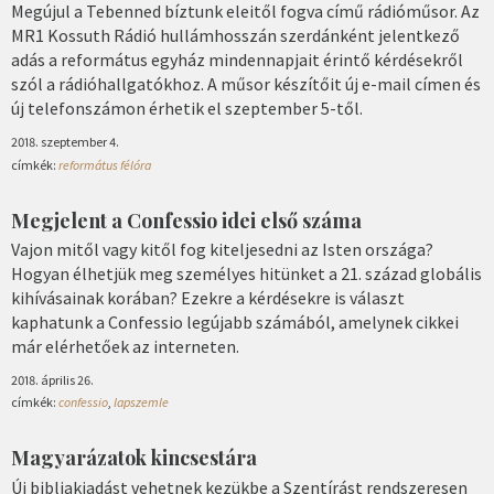
Megújul a Tebenned bíztunk eleitől fogva című rádióműsor. Az
MR1 Kossuth Rádió hullámhosszán szerdánként jelentkező
adás a református egyház mindennapjait érintő kérdésekről
szól a rádióhallgatókhoz. A műsor készítőit új e-mail címen és
új telefonszámon érhetik el szeptember 5-től.
2018. szeptember 4.
címkék:
református félóra
Megjelent a Confessio idei első száma
Vajon mitől vagy kitől fog kiteljesedni az Isten országa?
Hogyan élhetjük meg személyes hitünket a 21. század globális
kihívásainak korában? Ezekre a kérdésekre is választ
kaphatunk a Confessio legújabb számából, amelynek cikkei
már elérhetőek az interneten.
2018. április 26.
címkék:
confessio
,
lapszemle
Magyarázatok kincsestára
Új bibliakiadást vehetnek kezükbe a Szentírást rendszeresen