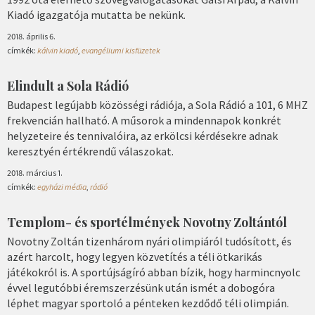
Kiadó igazgatója mutatta be nekünk.
2018. április 6.
címkék:
kálvin kiadó
,
evangéliumi kisfüzetek
Elindult a Sola Rádió
Budapest legújabb közösségi rádiója, a Sola Rádió a 101, 6 MHZ
frekvencián hallható. A műsorok a mindennapok konkrét
helyzeteire és tennivalóira, az erkölcsi kérdésekre adnak
keresztyén értékrendű válaszokat.
2018. március 1.
címkék:
egyházi média
,
rádió
Templom- és sportélmények Novotny Zoltántól
Novotny Zoltán tizenhárom nyári olimpiáról tudósított, és
azért harcolt, hogy legyen közvetítés a téli ötkarikás
játékokról is. A sportújságíró abban bízik, hogy harmincnyolc
évvel legutóbbi éremszerzésünk után ismét a dobogóra
léphet magyar sportoló a pénteken kezdődő téli olimpián.