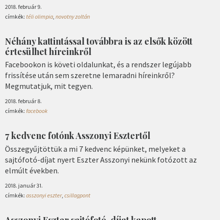
2018. február 9.
címkék:
téli olimpia
,
novotny zoltán
Néhány kattintással továbbra is az elsők között
értesülhet híreinkről
Facebookon is követi oldalunkat, és a rendszer legújabb
frissítése után sem szeretne lemaradni híreinkről?
Megmutatjuk, mit tegyen.
2018. február 8.
címkék:
facebook
7 kedvenc fotónk Asszonyi Esztertől
Összegyűjtöttük a mi 7 kedvenc képünket, melyeket a
sajtófotó-díjat nyert Eszter Asszonyi nekünk fotózott az
elmúlt években.
2018. január 31.
címkék:
asszonyi eszter
,
csillagpont