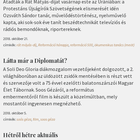
Átadták a Rát Mátyás-díjat vasárnap este az Urániában: a
Protestáns Újságírók Szövetségének elismerését idén
Ozsváth Sándor tanár, művelődéstörténész, nyelvművelő
kapta, aki sok-sok éve tanít beszédtechnikát televíziós és
rádiós bemondóknak, riportereknek.
2018. október 21.
címkék:
rát máyás-díj
,
Reformáció hónapja
,
reformáció 500
,
ökumenikus tanács (meöt)
Látta már a Diplomatát?
A Soli Deo Gloria diákmozgalom vezetőjeként dolgozott, a 2.
világháborúban az üldözött zsidók mentésében is részt vett
és szervezője volt a 75 évvel ezelőtti balatonszárszói Magyar
Élet Tábornak. Soos Gézáról, a református
embermentőről film is készült a közelmúltban, mely
mostantól ingyenesen megnézhető.
2018. október 5.
címkék:
soós géza
,
film
,
soos géza
Hétről hétre aktuális