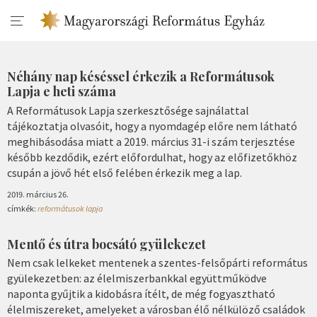
Néhány nap késéssel érkezik a Reformátusok
Lapja e heti száma
A Reformátusok Lapja szerkesztősége sajnálattal
tájékoztatja olvasóit, hogy a nyomdagép előre nem látható
meghibásodása miatt a 2019. március 31-i szám terjesztése
később kezdődik, ezért előfordulhat, hogy az előfizetőkhöz
csupán a jövő hét első felében érkezik meg a lap.
2019. március 26.
címkék:
reformátusok lapja
Mentő és útra bocsátó gyülekezet
Nem csak lelkeket mentenek a szentes-felsőpárti református
gyülekezetben: az élelmiszerbankkal együttműködve
naponta gyűjtik a kidobásra ítélt, de még fogyasztható
élelmiszereket, amelyeket a városban élő nélkülöző családok