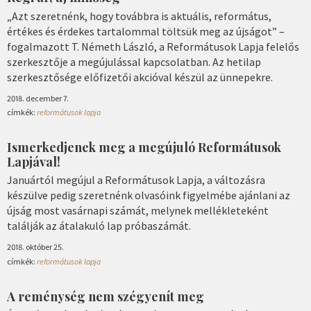
„Azt szeretnénk, hogy továbbra is aktuális, református,
értékes és érdekes tartalommal töltsük meg az újságot” –
fogalmazott T. Németh László, a Reformátusok Lapja felelős
szerkesztője a megújulással kapcsolatban. Az hetilap
szerkesztősége előfizetői akcióval készül az ünnepekre.
2018. december 7.
címkék:
reformátusok lapja
Ismerkedjenek meg a megújuló Reformátusok
Lapjával!
Januártól megújul a Reformátusok Lapja, a változásra
készülve pedig szeretnénk olvasóink figyelmébe ajánlani az
újság most vasárnapi számát, melynek mellékleteként
találják az átalakuló lap próbaszámát.
2018. október 25.
címkék:
reformátusok lapja
A reménység nem szégyenít meg