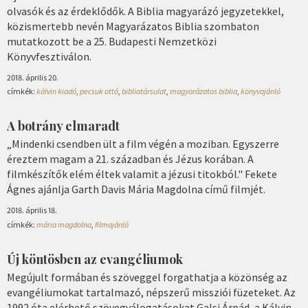
olvasók és az érdeklődők. A Biblia magyarázó jegyzetekkel,
közismertebb nevén Magyarázatos Biblia szombaton
mutatkozott be a 25. Budapesti Nemzetközi
Könyvfesztiválon.
2018. április 20.
címkék:
kálvin kiadó
,
pecsuk ottó
,
bibliatársulat
,
magyarázatos biblia
,
könyvajánló
A botrány elmaradt
„Mindenki csendben ült a film végén a moziban. Egyszerre
éreztem magam a 21. században és Jézus korában. A
filmkészítők elém éltek valamit a jézusi titokból." Fekete
Ágnes ajánlja Garth Davis Mária Magdolna című filmjét.
2018. április 18.
címkék:
mária magdolna
,
filmajánló
Új köntösben az evangéliumok
Megújult formában és szöveggel forgathatja a közönség az
evangéliumokat tartalmazó, népszerű missziói füzeteket. Az
1992 óta elérhető szövegválogatásokat Galsi Árpád, a Kálvin