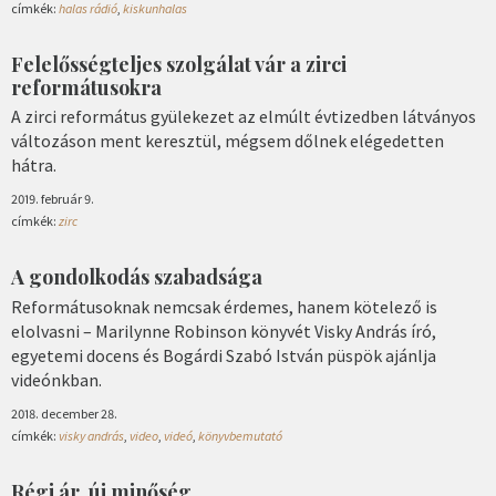
címkék:
halas rádió
,
kiskunhalas
Felelősségteljes szolgálat vár a zirci
reformátusokra
A zirci református gyülekezet az elmúlt évtizedben látványos
változáson ment keresztül, mégsem dőlnek elégedetten
hátra.
2019. február 9.
címkék:
zirc
A gondolkodás szabadsága
Reformátusoknak nemcsak érdemes, hanem kötelező is
elolvasni – Marilynne Robinson könyvét Visky András író,
egyetemi docens és Bogárdi Szabó István püspök ajánlja
videónkban.
2018. december 28.
címkék:
visky andrás
,
video
,
videó
,
könyvbemutató
Régi ár, új minőség