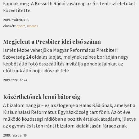
kapnak meg. A Kossuth Rádió vasárnap az ő istentiszteletüket
közvetítette.
2019. március 16.
címkék:
riport
,
szentes
Megjelent a Presbiter idei első száma
Ismét kézbe vehetjük a Magyar Református Presbiteri
Szövetség 24 oldalas lapját, melynek színes borítóján négy
képből álló fotó összeállítás invitálja gondolatainkat az
előttünk álló böjti időszak felé.
2019. február 24.
Közérthetőnek lenni bátorság
A bizalom hangja – ez a szlogenje a Halas Rádiónak, amelyet a
Kiskunhalasi Református Egyházközség tart fönn. Az öt éve
működő közösségi rádióban a pozitív értékek átadásán, illetve
az egymás és Isten iránti bizalom kialakításán fáradoznak.
2019. február 16.