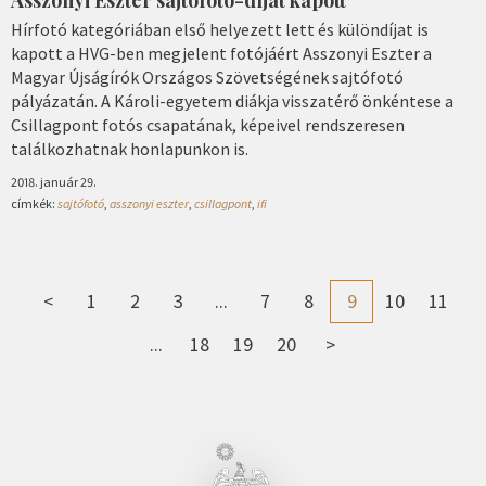
Asszonyi Eszter sajtófotó-díjat kapott
Hírfotó kategóriában első helyezett lett és különdíjat is
kapott a HVG-ben megjelent fotójáért Asszonyi Eszter a
Magyar Újságírók Országos Szövetségének sajtófotó
pályázatán. A Károli-egyetem diákja visszatérő önkéntese a
Csillagpont fotós csapatának, képeivel rendszeresen
találkozhatnak honlapunkon is.
2018. január 29.
címkék:
sajtófotó
,
asszonyi eszter
,
csillagpont
,
ifi
<
1
2
3
...
7
8
9
10
11
...
18
19
20
>