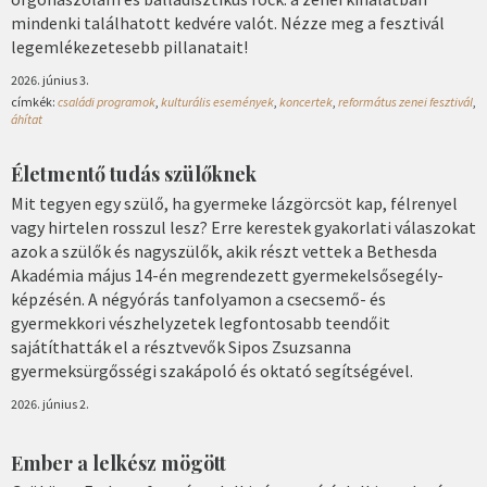
mindenki találhatott kedvére valót. Nézze meg a fesztivál
legemlékezetesebb pillanatait!
2026. június 3.
címkék:
családi programok
,
kulturális események
,
koncertek
,
református zenei fesztivál
,
áhítat
Életmentő tudás szülőknek
Mit tegyen egy szülő, ha gyermeke lázgörcsöt kap, félrenyel
vagy hirtelen rosszul lesz? Erre kerestek gyakorlati válaszokat
azok a szülők és nagyszülők, akik részt vettek a Bethesda
Akadémia május 14-én megrendezett gyermekelsősegély-
képzésén. A négyórás tanfolyamon a csecsemő- és
gyermekkori vészhelyzetek legfontosabb teendőit
sajátíthatták el a résztvevők Sipos Zsuzsanna
gyermeksürgősségi szakápoló és oktató segítségével.
2026. június 2.
Ember a lelkész mögött