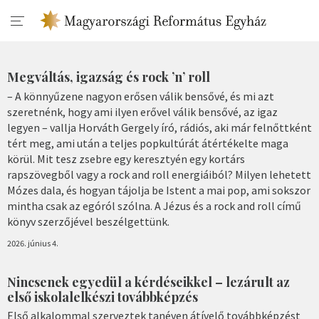
Megváltás, igazság és rock ʼnʼ roll
– A könnyűzene nagyon erősen válik bensővé, és mi azt
szeretnénk, hogy ami ilyen erővel válik bensővé, az igaz
legyen – vallja Horváth Gergely író, rádiós, aki már felnőttként
tért meg, ami után a teljes popkultúrát átértékelte maga
körül. Mit tesz zsebre egy keresztyén egy kortárs
rapszövegből vagy a rock and roll energiáiból? Milyen lehetett
Mózes dala, és hogyan tájolja be Istent a mai pop, ami sokszor
mintha csak az egóról szólna. A Jézus és a rock and roll című
könyv szerzőjével beszélgettünk.
2026. június 4.
Nincsenek egyedül a kérdéseikkel – lezárult az
első iskolalelkészi továbbképzés
Első alkalommal szerveztek tanéven átívelő továbbképzést