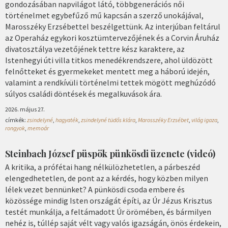
gondozásában napvilágot látó, többgenerációs női
történelmet egybefűző mű kapcsán a szerző unokájával,
Marosszéky Erzsébettel beszélgettünk. Az interjúban feltárul
az Operaház egykori kosztümtervezőjének és a Corvin Áruház
divatosztálya vezetőjének tettre kész karaktere, az
Istenhegyi úti villa titkos menedékrendszere, ahol üldözött
felnőtteket és gyermekeket mentett meg a háború idején,
valamint a rendkívüli történelmi tettek mögött meghúzódó
súlyos családi döntések és megalkuvások ára.
2026. május 27.
címkék:
zsindelyné
,
hagyaték
,
zsindelyné tüdős klára
,
Marosszéky Erzsébet
,
világ igaza
,
rongyok
,
memoár
Steinbach József püspök pünkösdi üzenete (videó)
A kritika, a prófétai hang nélkülözhetetlen, a párbeszéd
elengedhetetlen, de pont az a kérdés, hogy közben milyen
lélek vezet bennünket? A pünkösdi csoda embere és
közössége mindig Isten országát építi, az Úr Jézus Krisztus
testét munkálja, a feltámadott Úr örömében, és bármilyen
nehéz is, túllép saját vélt vagy valós igazságán, önös érdekein,