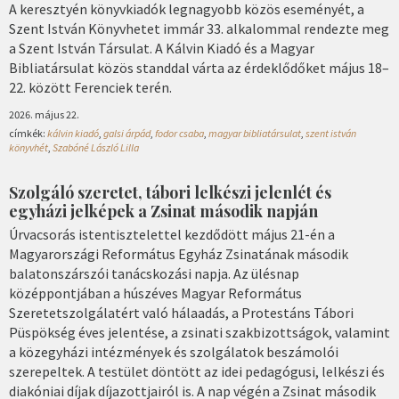
A keresztyén könyvkiadók legnagyobb közös eseményét, a
Szent István Könyvhetet immár 33. alkalommal rendezte meg
a Szent István Társulat. A Kálvin Kiadó és a Magyar
Bibliatársulat közös standdal várta az érdeklődőket május 18–
22. között Ferenciek terén.
2026. május 22.
címkék:
kálvin kiadó
,
galsi árpád
,
fodor csaba
,
magyar bibliatársulat
,
szent istván
könyvhét
,
Szabóné László Lilla
Szolgáló szeretet, tábori lelkészi jelenlét és
egyházi jelképek a Zsinat második napján
Úrvacsorás istentisztelettel kezdődött május 21-én a
Magyarországi Református Egyház Zsinatának második
balatonszárszói tanácskozási napja. Az ülésnap
középpontjában a húszéves Magyar Református
Szeretetszolgálatért való hálaadás, a Protestáns Tábori
Püspökség éves jelentése, a zsinati szakbizottságok, valamint
a közegyházi intézmények és szolgálatok beszámolói
szerepeltek. A testület döntött az idei pedagógusi, lelkészi és
diakóniai díjak díjazottjairól is. A nap végén a Zsinat második