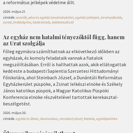
a református jelképek védelme állt.
2026. május 21.
címkék:
vezetők
,
pénz és egyház tanulmánykötet
,
egyházi jelképek
,
törvényalkotás
,
zsinat
,
Imádság éve
,
tanácskozás
,
balatonszárszó
Az egyház nem hatalmi tényezőktől függ, hanem
az Urat szolgálja
Főleg egymásra számíthatnak az elkövetkező időkben az
egyházak, és komoly feladataik vannak a fiatalok
megszólításában. Erről is hallhattak azok, akik ellátogattak
kedd este a budapesti Sapientia Szerzetesi Hittudományi
Főiskolára, ahol Steinbach József, a Dunántúli Református
Egyházkerület püspöke, a Zsinat lelkészi elnöke és Székely
János katolikus püspök, a Magyar Katolikus Püspöki
Konferencia elnöke részvételével tartottak kerekasztal-
beszélgetést.
2026. május 20.
címkék:
egyház és állam
,
ökumenikus
,
steinbach józsef
,
fiatalok
,
egyházpolitika