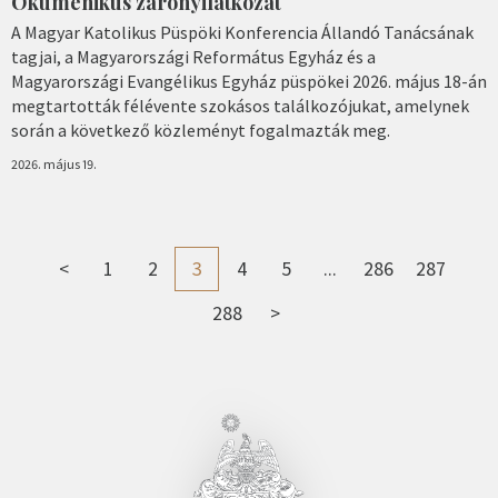
Ökumenikus zárónyilatkozat
A Magyar Katolikus Püspöki Konferencia Állandó Tanácsának
tagjai, a Magyarországi Református Egyház és a
Magyarországi Evangélikus Egyház püspökei 2026. május 18-án
megtartották félévente szokásos találkozójukat, amelynek
során a következő közleményt fogalmazták meg.
2026. május 19.
<
1
2
3
4
5
...
286
287
288
>