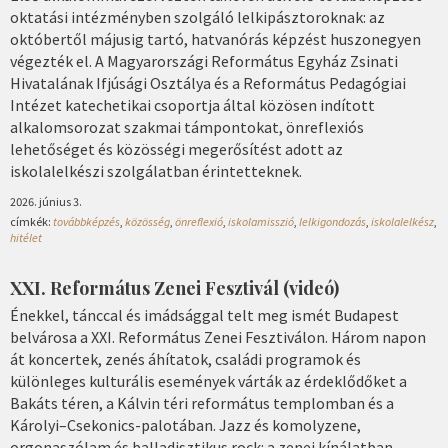
oktatási intézményben szolgáló lelkipásztoroknak: az
októbertől májusig tartó, hatvanórás képzést huszonegyen
végezték el. A Magyarországi Református Egyház Zsinati
Hivatalának Ifjúsági Osztálya és a Református Pedagógiai
Intézet katechetikai csoportja által közösen indított
alkalomsorozat szakmai támpontokat, önreflexiós
lehetőséget és közösségi megerősítést adott az
iskolalelkészi szolgálatban érintetteknek.
2026. június 3.
címkék:
továbbképzés
,
közösség
,
önreflexió
,
iskolamisszió
,
lelkigondozás
,
iskolalelkész
,
hitélet
XXI. Református Zenei Fesztivál (videó)
Énekkel, tánccal és imádsággal telt meg ismét Budapest
belvárosa a XXI. Református Zenei Fesztiválon. Három napon
át koncertek, zenés áhítatok, családi programok és
különleges kulturális események várták az érdeklődőket a
Bakáts téren, a Kálvin téri református templomban és a
Károlyi–Csekonics-palotában. Jazz és komolyzene,
orgonaszólam és balladisztikus rock: a zenei kínálatban