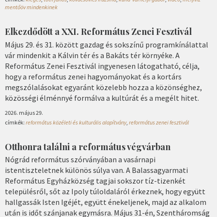
mentőöv mindenkinek
Elkezdődött a XXI. Református Zenei Fesztivál
Május 29. és 31. között gazdag és sokszínű programkínálattal
vár mindenkit a Kálvin tér és a Bakáts tér környéke. A
Református Zenei Fesztivál ingyenesen látogatható, célja,
hogy a református zenei hagyományokat és a kortárs
megszólalásokat egyaránt közelebb hozza a közönséghez,
közösségi élménnyé formálva a kultúrát és a megélt hitet.
2026. május 29.
címkék:
református közéleti és kulturális alapítvány
,
református zenei fesztivál
Otthonra találni a református végvárban
Nógrád református szórványában a vasárnapi
istentiszteletnek különös súlya van. A Balassagyarmati
Református Egyházközség tagjai sokszor tíz-tizenkét
településről, sőt az Ipoly túloldaláról érkeznek, hogy együtt
hallgassák Isten Igéjét, együtt énekeljenek, majd az alkalom
után is időt szánjanak egymásra. Május 31-én, Szentháromság