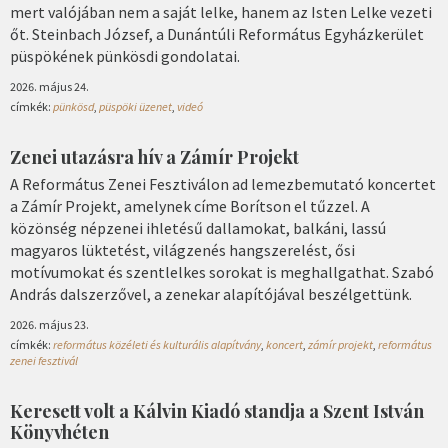
mert valójában nem a saját lelke, hanem az Isten Lelke vezeti
őt. Steinbach József, a Dunántúli Református Egyházkerület
püspökének pünkösdi gondolatai.
2026. május 24.
címkék:
pünkösd
,
püspöki üzenet
,
videó
Zenei utazásra hív a Zámír Projekt
A Református Zenei Fesztiválon ad lemezbemutató koncertet
a Zámír Projekt, amelynek címe Borítson el tűzzel. A
közönség népzenei ihletésű dallamokat, balkáni, lassú
magyaros lüktetést, világzenés hangszerelést, ősi
motívumokat és szentlelkes sorokat is meghallgathat. Szabó
András dalszerzővel, a zenekar alapítójával beszélgettünk.
2026. május 23.
címkék:
református közéleti és kulturális alapítvány
,
koncert
,
zámír projekt
,
református
zenei fesztivál
Keresett volt a Kálvin Kiadó standja a Szent István
Könyvhéten