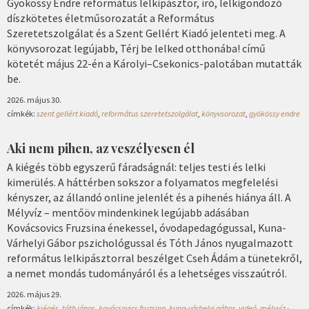
Gyökössy Endre református lelkipásztor, író, lelkigondozó
díszkötetes életműsorozatát a Református
Szeretetszolgálat és a Szent Gellért Kiadó jelenteti meg. A
könyvsorozat legújabb, Térj be lelked otthonába! című
kötetét május 22-én a Károlyi–Csekonics-palotában mutatták
be.
2026. május 30.
címkék:
szent gellért kiadó
,
református szeretetszolgálat
,
könyvsorozat
,
gyökössy endre
Aki nem pihen, az veszélyesen él
A kiégés több egyszerű fáradságnál: teljes testi és lelki
kimerülés. A háttérben sokszor a folyamatos megfelelési
kényszer, az állandó online jelenlét és a pihenés hiánya áll. A
Mélyvíz – mentőöv mindenkinek legújabb adásában
Kovácsovics Fruzsina énekessel, óvodapedagógussal, Kuna-
Várhelyi Gábor pszichológussal és Tóth János nyugalmazott
református lelkipásztorral beszélget Cseh Ádám a tünetekről,
a nemet mondás tudományáról és a lehetséges visszaútról.
2026. május 29.
címkék:
kiégés
,
tóth jános
,
kovácsovics fruzsina
,
kuna-várhelyi gábor
,
videó
,
mélyvíz -