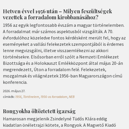
Hetven évvel 1956 után – Milyen feszültségek
vezettek a forradalom kirobbanásához?
1956 az egyik legfontosabb évszám a magyar történelemben.
A forradalmat már számos aspektusból vizsgálták. A 70.
évfordulóhoz közeledve fontos kérdésként merült fel, hogy az
eseményeket a vallási felekezetek szempontjából is érdemes
lenne megvizsgálni, illetve visszaemlékezni az akkori
történésekre. Elsősorban erről szólt a Nemzeti Emlékezet
Bizottsága és a Holokauszt Emlékközpont által május 20-án
megrendezett, Úton a forradalom felé. Felekezetek,
mozgalmak és világnézetek 1956-ban Magyarországon című
konferencia.
2026. május 27.
címkék:
1956
,
Történelem
,
1956-os forradalom
,
NEB
Rongyokba öltöztetett igazság
Hamarosan megjelenik Zsindelyné Tüdős Klára eddig
kiadatlan önéletrajzi kötete, a Rongyok. A Magvető Kiadó