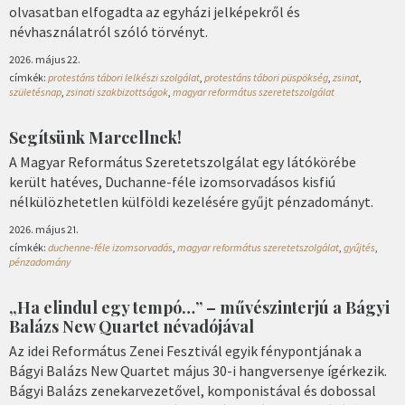
olvasatban elfogadta az egyházi jelképekről és
névhasználatról szóló törvényt.
2026. május 22.
címkék:
protestáns tábori lelkészi szolgálat
,
protestáns tábori püspökség
,
zsinat
,
születésnap
,
zsinati szakbizottságok
,
magyar református szeretetszolgálat
Segítsünk Marcellnek!
A Magyar Református Szeretetszolgálat egy látókörébe
került hatéves, Duchanne-féle izomsorvadásos kisfiú
nélkülözhetetlen külföldi kezelésére gyűjt pénzadományt.
2026. május 21.
címkék:
duchenne-féle izomsorvadás
,
magyar református szeretetszolgálat
,
gyűjtés
,
pénzadomány
„Ha elindul egy tempó…” – művészinterjú a Bágyi
Balázs New Quartet névadójával
Az idei Református Zenei Fesztivál egyik fénypontjának a
Bágyi Balázs New Quartet május 30-i hangversenye ígérkezik.
Bágyi Balázs zenekarvezetővel, komponistával és dobossal