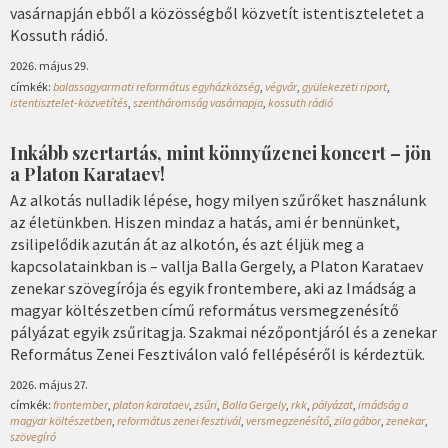
vasárnapján ebből a közösségből közvetít istentiszteletet a
Kossuth rádió.
2026. május 29.
címkék:
balassagyarmati református egyházközség
,
végvár
,
gyülekezeti riport
,
istentisztelet-közvetítés
,
szentháromság vasárnapja
,
kossuth rádió
Inkább szertartás, mint könnyűzenei koncert – jön
a Platon Karataev!
Az alkotás nulladik lépése, hogy milyen szűrőket használunk
az életünkben. Hiszen mindaz a hatás, ami ér bennünket,
zsilipelődik azután át az alkotón, és azt éljük meg a
kapcsolatainkban is – vallja Balla Gergely, a Platon Karataev
zenekar szövegírója és egyik frontembere, aki az Imádság a
magyar költészetben című református versmegzenésítő
pályázat egyik zsűritagja. Szakmai nézőpontjáról és a zenekar
Református Zenei Fesztiválon való fellépéséről is kérdeztük.
2026. május 27.
címkék:
frontember
,
platon karataev
,
zsűri
,
Balla Gergely
,
rkk
,
pályázat
,
imádság a
magyar költészetben
,
református zenei fesztivál
,
versmegzenésítő
,
zila gábor
,
zenekar
,
szövegíró