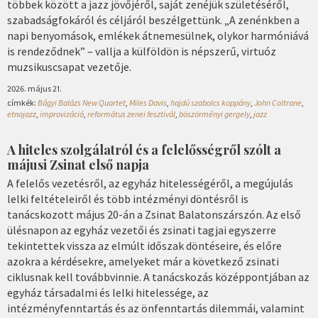
többek között a jazz jövőjéről, saját zenéjük születéséről,
szabadságfokáról és céljáról beszélgettünk. „A zenénkben a
napi benyomások, emlékek átnemesülnek, olykor harmóniává
is rendeződnek” – vallja a külföldön is népszerű, virtuóz
muzsikuscsapat vezetője.
2026. május 21.
címkék:
Bágyi Balázs New Quartet
,
Miles Davis
,
hajdú szabolcs koppány
,
John Coltrane
,
etnojazz
,
improvizáció
,
református zenei fesztivál
,
böszörményi gergely
,
jazz
A hiteles szolgálatról és a felelősségről szólt a
májusi Zsinat első napja
A felelős vezetésről, az egyház hitelességéről, a megújulás
lelki feltételeiről és több intézményi döntésről is
tanácskozott május 20-án a Zsinat Balatonszárszón. Az első
ülésnapon az egyház vezetői és zsinati tagjai egyszerre
tekintettek vissza az elmúlt időszak döntéseire, és előre
azokra a kérdésekre, amelyeket már a következő zsinati
ciklusnak kell továbbvinnie. A tanácskozás középpontjában az
egyház társadalmi és lelki hitelessége, az
intézményfenntartás és az önfenntartás dilemmái, valamint