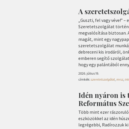
A szeretetszolg
„Guszti, fel vagy véve!” 
Szeretetszolgálat történe
megvalósítása biztosan. 
magát, mint egy nagypapa
szeretetszolgálat munkájá
debreceni kis irodáról, ö
emberen segítő szolgálat
hogy egy palántából enny
2026. július 19.
címkék:
szeretetszolgálat
,
mrsz
,
int
Idén nyáron is 
Református Sze
Több mint ezer rászoruló
eszközökkel az idén húsz
legrégebbi, Radírozzuk k