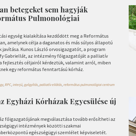
lan betegeket sem hagyják
ormátus Pulmonológiai
llátási egység kialakítása kezdődött meg a Református
, amelynek célja a daganatos és más súlyos állapotú
javítása. Kunos László orvosigazgatót, a program
fy Gabriellát, az intézmény főigazgatóját a palliatív
a fejlesztés céljairól kérdeztük, valamint arról, miben
knek egy református fenntartású kórház.
gy
,
RPC
,
interjú
,
gyógyítás
,
palliatív ellátás
,
református pulmonológiai centrum
az Egyházi Kórházak Egyesülése új
z főigazgatójának megválasztása tovább erősítheti az
szségügyi intézmények közötti szakmai
berközpontú egészségügyi szemlélet képviseletét.