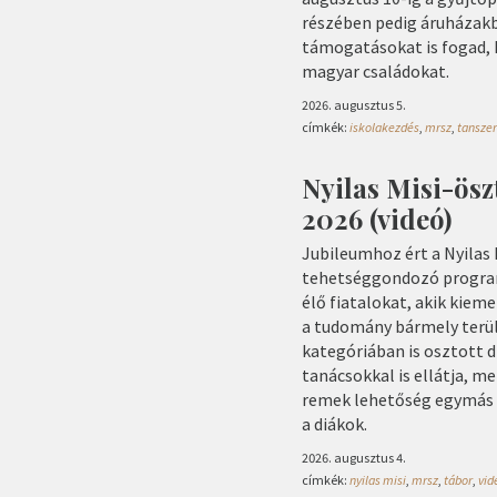
részében pedig áruházakb
támogatásokat is fogad, 
magyar családokat.
2026. augusztus 5.
címkék:
iskolakezdés
,
mrsz
,
tanszer
Nyilas Misi-ösz
2026 (videó)
Jubileumhoz ért a Nyilas
tehetséggondozó program
élő fiatalokat, akik kiem
a tudomány bármely terüle
kategóriában is osztott d
tanácsokkal is ellátja, me
remek lehetőség egymás m
a diákok.
2026. augusztus 4.
címkék:
nyilas misi
,
mrsz
,
tábor
,
vid