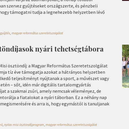
an szervez gyűjtéseket országszerte, és pénzbeli
hogy támogatni tudja a legnehezebb helyzetben lévő
gyűjtés
,
magyar református szeretetszolgálat
töndíjasok nyári tehetségtábora
 Misi ösztöndíj: a Magyar Református Szeretetszolgálat
ja tíz éve támogatja azokat a hátrányos helyzetben
elkedő teljesítményt nyújtanak a sport, a művészet vagy
tén – sőt, idén már digitális tartalomgyártás
íjat a szakmai zsűri, amely nemcsak véleményez, de
ntorálja a fiatalokat a nyári táborban. Ez a néhány nap
egismerésére és arra is, hogy egymástól is tanuljanak
eó
,
nyilas misi ösztöndíjprogram
,
magyar református szeretetszolgálat