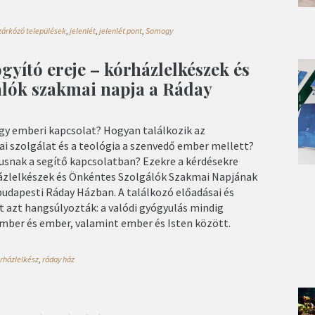
zárkózó települések
,
jelenlét
,
jelenlét pont
,
Somogy
gyító ereje – kórházlelkészek és
álók szakmai napja a Ráday
egy emberi kapcsolat? Hogyan találkozik az
ai szolgálat és a teológia a szenvedő ember mellett?
tusnak a segítő kapcsolatban? Ezekre a kérdésekre
házlelkészek és Önkéntes Szolgálók Szakmai Napjának
 budapesti Ráday Házban. A találkozó előadásai és
t azt hangsúlyozták: a valódi gyógyulás mindig
ember és ember, valamint ember és Isten között.
rházlelkész
,
ráday ház