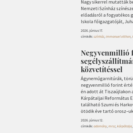
Nagy sikerrel mutatták b
Nemzeti Színház színészei
előadásról a fogyatékos 
Iskola főigazgatóját, Juh
2026. június 17.
címkék:
színház
,
immanuel otthon
,
Negyvenmillió 
segélyszállítm
közvetítéssel
Ágyneműgarnitúrák, törül
negyvenmillió forint érté
én adott át Tiszaújlakon
Kárpátaljai Református E
található Szumi és Harko
ötödik éve tartó orosz–u
2026. június 12.
címkék:
adomány
,
mrsz
,
kárpátalja