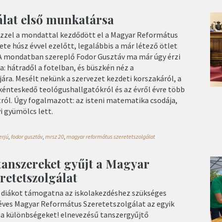
álat első munkatársa
– ezzel a mondattal kezdődött el a Magyar Református
te húsz évvel ezelőtt, legalábbis a már létező ötlet
A mondatban szereplő Fodor Gusztáv ma már úgy érzi
: hátradől a fotelban, és büszkén néz a
ra. Mesélt nekünk a szervezet kezdeti korszakáról, a
nkénteskedő teológushallgatókról és az évről évre több
ról. Úgy fogalmazott: az isteni matematika csodája,
i gyümölcs lett.
erjú
,
fodor gusztáv
,
mrsz 20
,
magyar református szeretetszolgálat
tanszereket gyűjt a Magyar
retetszolgálat
 diákot támogatna az iskolakezdéshez szükséges
éves Magyar Református Szeretetszolgálat az egyik
i a különbségeket! elnevezésű tanszergyűjtő