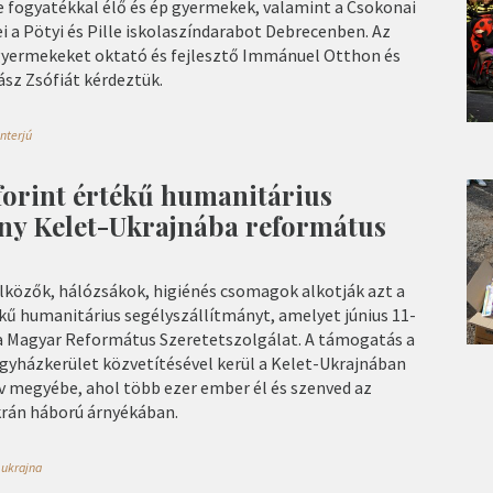
e fogyatékkal élő és ép gyermekek, valamint a Csokonai
 a Pötyi és Pille iskolaszíndarabot Debrecenben. Az
gyermekeket oktató és fejlesztő Immánuel Otthon és
ász Zsófiát kérdeztük.
interjú
forint értékű humanitárius
ány Kelet-Ukrajnába református
közők, hálózsákok, higiénés csomagok alkotják azt a
kű humanitárius segélyszállítmányt, amelyet június 11-
 a Magyar Református Szeretetszolgálat. A támogatás a
gyházkerület közvetítésével kerül a Kelet-Ukrajnában
v megyébe, ahol több ezer ember él és szenved az
krán háború árnyékában.
,
ukrajna