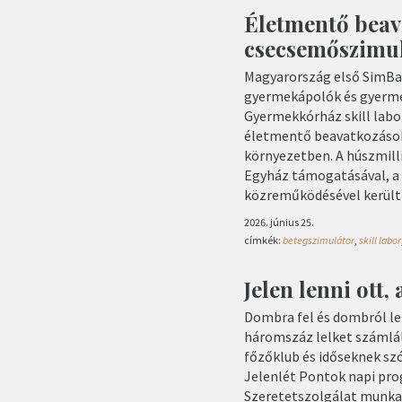
Életmentő beav
csecsemőszimu
Magyarország első SimBa
gyermekápolók és gyerme
Gyermekkórház skill labo
életmentő beavatkozások
környezetben. A húszmill
Egyház támogatásával, a 
közreműködésével került
2026. június 25.
címkék:
betegszimulátor
,
skill labor
Jelen lenni ott
Dombra fel és dombról le
háromszáz lelket számlál
főzőklub és időseknek sz
Jelenlét Pontok napi pro
Szeretetszolgálat munkatá