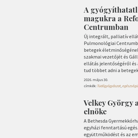
A gyógyíthatat
magukra a Ref
Centrumban
Új integrált, palliatív e
Pulmonológiai Centrumban
betegek életminőségének 
szakmai vezetőjét és Gáll
ellátás jelentőségéről és 
tud többet adni a betege
2026. május 30.
címkék:
Tüdőgyógyászat
,
egészségü
Velkey György 
elnöke
A Bethesda Gyermekkórhá
egyházi fenntartású egé
együttműködést és az em