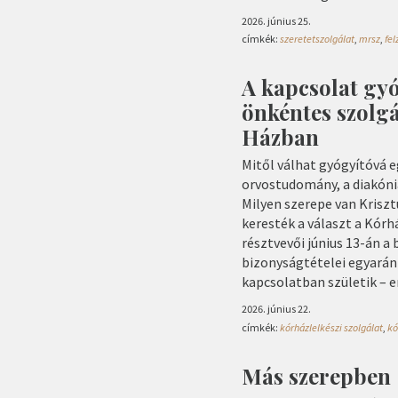
2026. június 25.
címkék:
szeretetszolgálat
,
mrsz
,
fel
A kapcsolat gyó
önkéntes szolg
Házban
Mitől válhat gyógyítóvá 
orvostudomány, a diakóni
Milyen szerepe van Krisz
keresték a választ a Kór
résztvevői június 13-án a
bizonyságtételei egyarán
kapcsolatban születik – 
2026. június 22.
címkék:
kórházlelkészi szolgálat
,
kó
Más szerepben