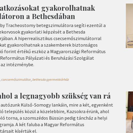
atkozásokat gyakorolhatnak
látoron a Bethesdában
by Tracheostomy betegszimulátora segíti ezentúl a
korvosok gyakorlati képzését a Bethesda
rjában. A hiperrealisztikus csecsemőszimulátorral
at gyakorolhatnak a szakemberek biztonságos
ió forint értékű eszköz a Magyarországi Református
Református Pályázati és Beruházási Szolgálat
 az intézménybe.
,
csecsemőszimulátor
,
bethesda gyermekkórház
, ahol a legnagyobb szükség van rá
 autózunk Külső-Somogy lankáin, mire a két, egyenként
ó település közül a közelebbire, Kazsokra érünk, ahol
óló torna, a szomszédos Büssün pedig táncház a helyi
gramja. A két faluba a Magyar Református
rsait kísértük el.