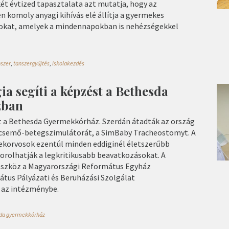
ét évtized tapasztalata azt mutatja, hogy az
 komoly anyagi kihívás elé állítja a gyermekes
zokat, amelyek a mindennapokban is nehézségekkel
nszer
,
tanszergyűjtés
,
iskolakezdés
a segíti a képzést a Bethesda
zban
 a Bethesda Gyermekkórház. Szerdán átadták az ország
secsemő-betegszimulátorát, a SimBaby Tracheostomyt. A
korvosok ezentúl minden eddiginél életszerűbb
rolhatják a legkritikusabb beavatkozásokat. A
 eszköz a Magyarországi Református Egyház
tus Pályázati és Beruházási Szolgálat
 az intézménybe.
da gyermekkórház