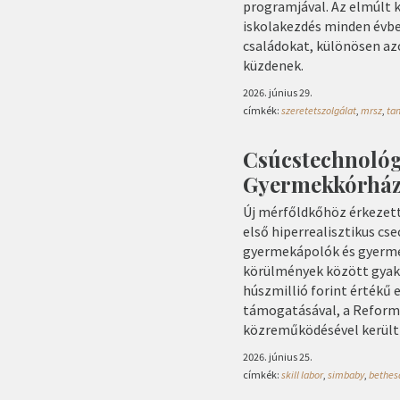
programjával. Az elmúlt k
iskolakezdés minden évben
családokat, különösen a
küzdenek.
2026. június 29.
címkék:
szeretetszolgálat
,
mrsz
,
ta
Csúcstechnológi
Gyermekkórhá
Új mérfőldkőhöz érkezett
első hiperrealisztikus c
gyermekápolók és gyerme
körülmények között gyako
húszmillió forint értékű
támogatásával, a Reformá
közreműködésével került
2026. június 25.
címkék:
skill labor
,
simbaby
,
bethes