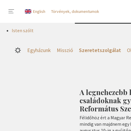
English
Törvények, dokumentumok
Isten szólt
Egyházunk
Misszió
Szeretetszolgálat
O
A legnehezebb 
családoknak gy
Református Sze
Félidőhöz ért a Magyar R
mindig van majdnem egy h
augusztus 10-ig a gyűjtő