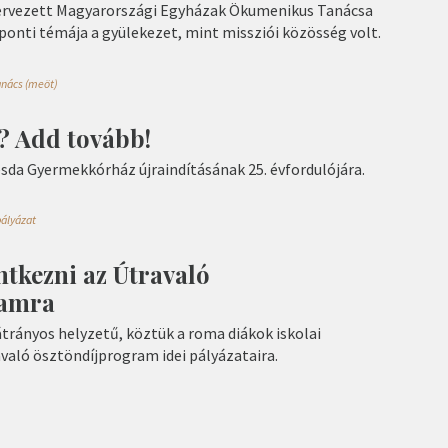
ervezett Magyarországi Egyházak Ökumenikus Tanácsa
onti témája a gyülekezet, mint missziói közösség volt.
nács (meöt)
? Add tovább!
sda Gyermekkórház újraindításának 25. évfordulójára.
pályázat
entkezni az Útravaló
ramra
átrányos helyzetű, köztük a roma diákok iskolai
való ösztöndíjprogram idei pályázataira.