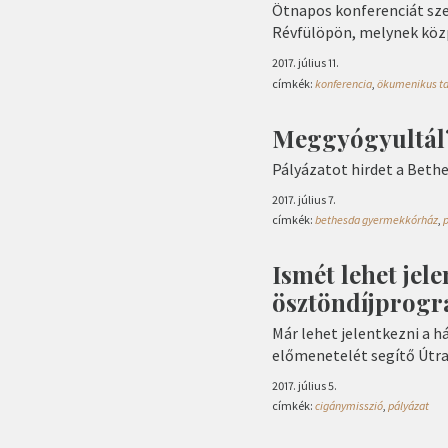
Ötnapos konferenciát sz
Révfülöpön, melynek közp
2017. július 11.
címkék:
konferencia
,
ökumenikus ta
Meggyógyultál
Pályázatot hirdet a Bethe
2017. július 7.
címkék:
bethesda gyermekkórház
,
Ismét lehet jel
ösztöndíjprog
Már lehet jelentkezni a h
előmenetelét segítő Útra
2017. július 5.
címkék:
cigánymisszió
,
pályázat