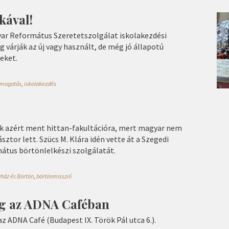
kával!
yar Református Szeretetszolgálat iskolakezdési
 várják az új vagy használt, de még jó állapotú
eket.
ámogatás
,
iskolakezdés
sak azért ment hittan-fakultációra, mert magyar nem
ásztor lett. Szücs M. Klára idén vette át a Szegedi
átus börtönlelkészi szolgálatát.
ház és Börtön
,
börtönmisszió
g az ADNA Caféban
az ADNA Café (Budapest IX. Török Pál utca 6.).