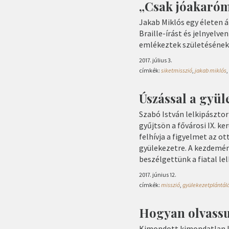
„Csak jóakaróm
Jakab Miklós egy életen á
Braille-írást és jelnyelve
emlékeztek születésének 
2017. július 3.
címkék:
siketmisszió
,
jakab miklós
,
Úszással a gyül
Szabó István lelkipászto
gyűjtsön a fővárosi IX. ke
felhívja a figyelmet az o
gyülekezetre. A kezdemén
beszélgettünk a fiatal lel
2017. június 12.
címkék:
misszió
,
gyülekezetplántál
Hogyan olvassu
Kimondott kimondatlan ké