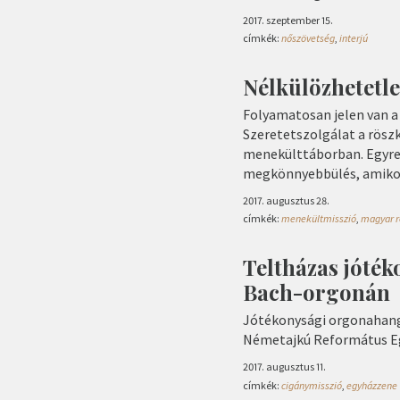
2017. szeptember 15.
címkék:
nőszövetség
,
interjú
Nélkülözhetetl
Folyamatosan jelen van 
Szeretetszolgálat a röszk
menekülttáborban. Egyre
megkönnyebbülés, amikor
2017. augusztus 28.
címkék:
menekültmisszió
,
magyar r
Teltházas jóték
Bach-orgonán
Jótékonysági orgonahang
Németajkú Református E
2017. augusztus 11.
címkék:
cigánymisszió
,
egyházzene