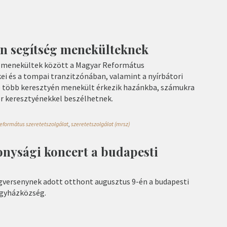
en segítség menekülteknek
a menekültek között a Magyar Református
ei és a tompai tranzitzónában, valamint a nyírbátori
 több keresztyén menekült érkezik hazánkba, számukra
 keresztyénekkel beszélhetnek.
eformátus szeretetszolgálat
,
szeretetszolgálat (mrsz)
onysági koncert a budapesti
versenynek adott otthont augusztus 9-én a budapesti
gyházközség.