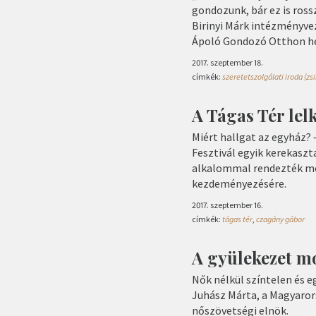
gondozunk, bár ez is ross
Birinyi Márk intézményve
Ápoló Gondozó Otthon he
2017. szeptember 18.
címkék:
szeretetszolgálati iroda (zs
A Tágas Tér lel
Miért hallgat az egyház? –
Fesztivál egyik kerekaszt
alkalommal rendezték me
kezdeményezésére.
2017. szeptember 16.
címkék:
tágas tér
,
czagány gábor
A gyülekezet m
Nők nélkül színtelen és 
Juhász Márta, a Magyaro
nőszövetségi elnök.