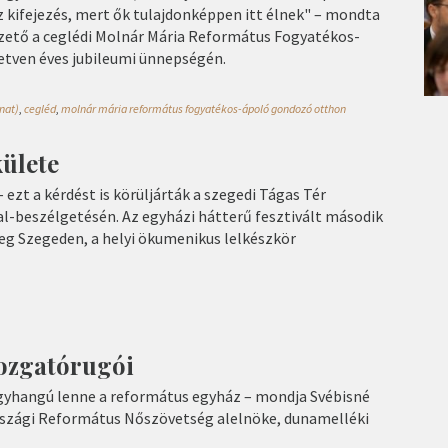
z kifejezés, mert ők tulajdonképpen itt élnek" – mondta
zető a ceglédi Molnár Mária Református Fogyatékos-
tven éves jubileumi ünnepségén.
inat)
,
cegléd
,
molnár mária református fogyatékos-ápoló gondozó otthon
külete
 ezt a kérdést is körüljárták a szegedi Tágas Tér
al-beszélgetésén. Az egyházi hátterű fesztivált második
g Szegeden, a helyi ökumenikus lelkészkör
ozgatórugói
egyhangú lenne a református egyház – mondja Svébisné
rszági Református Nőszövetség alelnöke, dunamelléki