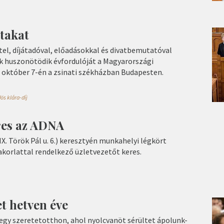
utakat
tel, díjátadóval, előadásokkal és divatbemutatóval
k huszonötödik évfordulóját a Magyarországi
október 7-én a zsinati székházban Budapesten.
ös klára-díj
res az ADNA
X. Török Pál u. 6.) keresztyén munkahelyi légkört
yakorlattal rendelkező üzletvezetőt keres.
t hetven éve
egy szeretetotthon, ahol nyolcvanöt sérültet ápolunk-