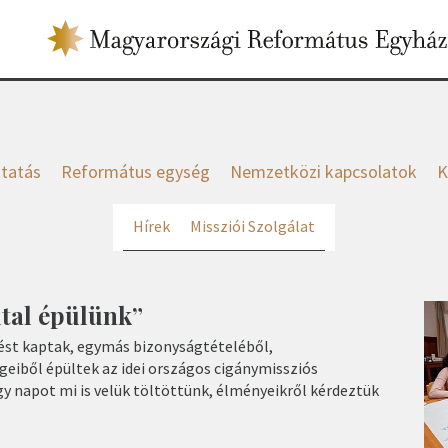
tatás
Református egység
Nemzetközi kapcsolatok
K
Hírek
Missziói Szolgálat
ltal épülünk”
ést kaptak, egymás bizonyságtételéből,
geiből épültek az idei országos cigánymissziós
gy napot mi is velük töltöttünk, élményeikről kérdeztük