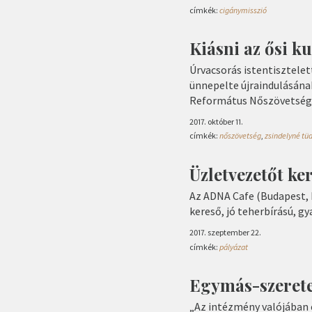
címkék:
cigánymisszió
Kiásni az ősi k
Úrvacsorás istentisztelet
ünnepelte újraindulásána
Református Nőszövetség 
2017. október 11.
címkék:
nőszövetség
,
zsindelyné tüd
Üzletvezetőt ke
Az ADNA Cafe (Budapest, I
kereső, jó teherbírású, g
2017. szeptember 22.
címkék:
pályázat
Egymás-szerete
„Az intézmény valójában 