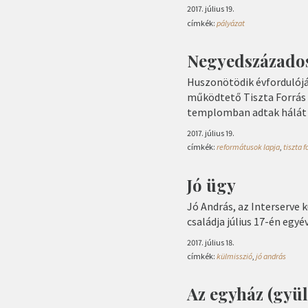
2017. július 19.
címkék:
pályázat
Negyedszázados
Huszonötödik évfordulójá
működtető Tiszta Forrás A
templomban adtak hálát 
2017. július 19.
címkék:
reformátusok lapja
,
tiszta 
Jó ügy
Jó András, az Interserve 
családja július 17-én egyé
2017. július 18.
címkék:
külmisszió
,
jó andrás
Az egyház (gyül