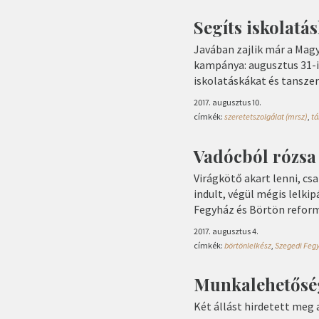
Segíts iskolatás
Javában zajlik már a Mag
kampánya: augusztus 31-ig
iskolatáskákat és tanszer
2017. augusztus 10.
címkék:
szeretetszolgálat (mrsz)
,
t
Vadócból rózsa
Virágkötő akart lenni, c
indult, végül mégis lelkip
Fegyház és Börtön reform
2017. augusztus 4.
címkék:
börtönlelkész
,
Szegedi Fegy
Munkalehetősé
Két állást hirdetett meg 