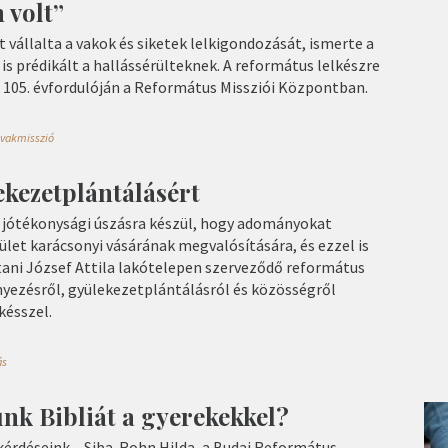
 volt”
t vállalta a vakok és siketek lelkigondozását, ismerte a
n is prédikált a hallássérülteknek. A református lelkészre
105. évfordulóján a Református Missziói Központban.
vakmisszió
ekezetplántálásért
r jótékonysági úszásra készül, hogy adományokat
rület karácsonyi vásárának megvalósítására, és ezzel is
ttani József Attila lakótelepen szerveződő református
yezésről, gyülekezetplántálásról és közösségről
késszel.
ás
nk Bibliát a gyerekekkel?
rdéseink – Siba-Rohn Hilda, a Budai Református