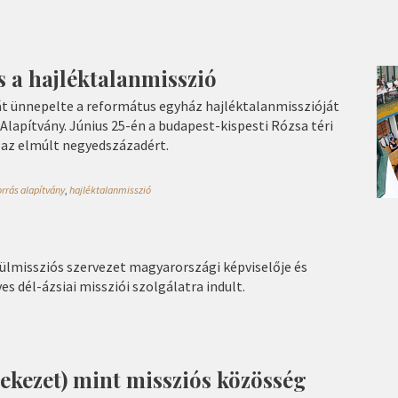
 a hajléktalanmisszió
t ünnepelte a református egyház hajléktalanmisszióját
lapítvány. Június 25-én a budapest-kispesti Rózsa téri
az elmúlt negyedszázadért.
forrás alapítvány
,
hajléktalanmisszió
külmissziós szervezet magyarországi képviselője és
ves dél-ázsiai missziói szolgálatra indult.
ekezet) mint missziós közösség