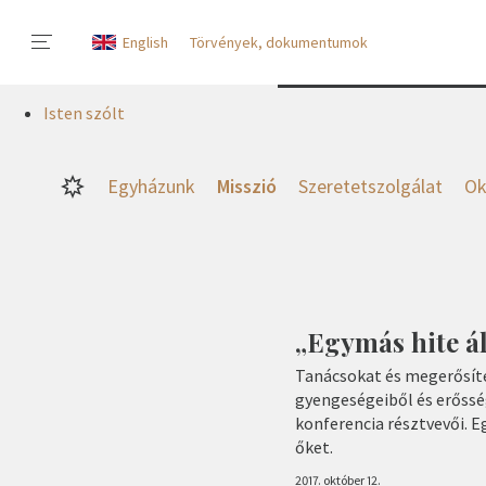
English
Törvények, dokumentumok
Isten szólt
Egyházunk
Misszió
Szeretetszolgálat
Ok
„Egymás hite á
Tanácsokat és megerősít
gyengeségeiből és erőssé
konferencia résztvevői. E
őket.
2017. október 12.