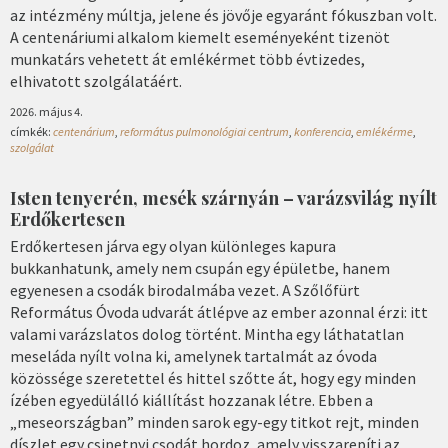
az intézmény múltja, jelene és jövője egyaránt fókuszban volt.
A centenáriumi alkalom kiemelt eseményeként tizenöt
munkatárs vehetett át emlékérmet több évtizedes,
elhivatott szolgálatáért.
2026. május 4.
címkék:
centenárium
,
református pulmonológiai centrum
,
konferencia
,
emlékérme
,
szolgálat
Isten tenyerén, mesék szárnyán – varázsvilág nyílt
Erdőkertesen
Erdőkertesen járva egy olyan különleges kapura
bukkanhatunk, amely nem csupán egy épületbe, hanem
egyenesen a csodák birodalmába vezet. A Szőlőfürt
Református Óvoda udvarát átlépve az ember azonnal érzi: itt
valami varázslatos dolog történt. Mintha egy láthatatlan
meseláda nyílt volna ki, amelynek tartalmát az óvoda
közössége szeretettel és hittel szőtte át, hogy egy minden
ízében egyedülálló kiállítást hozzanak létre. Ebben a
„meseországban” minden sarok egy-egy titkot rejt, minden
díszlet egy csipetnyi csodát hordoz, amely visszarepíti az