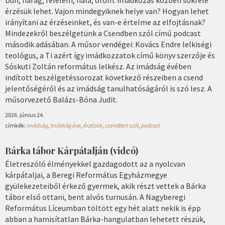
Düh, harag, félelem, hála, öröm: imádkozás közben sokféle
érzésük lehet. Vajon mindegyiknek helye van? Hogyan lehet
irányítani az érzéseinket, és van-e értelme az elfojtásnak?
Mindezekről beszélgetünk a Csendben szól című podcast
második adásában. A műsor vendégei: Kovács Endre lelkiségi
teológus, a Ti azért így imádkozzatok című könyv szerzője és
Sóskuti Zoltán református lelkész. Az imádság évében
indított beszélgetéssorozat következő részeiben a csend
jelentőségéről és az imádság tanulhatóságáról is szó lesz. A
műsorvezető Balázs-Bóna Judit.
2026. június 24.
címkék:
imádság
,
Imádság éve
,
érzések
,
csendben szól
,
podcast
Bárka tábor Kárpátalján (videó)
Életreszóló élményekkel gazdagodott az a nyolcvan
kárpátaljai, a Beregi Református Egyházmegye
gyülekezeteiből érkező gyermek, akik részt vettek a Bárka
tábor első ottani, bent alvós turnusán. A Nagyberegi
Református Líceumban töltött egy hét alatt nekik is épp
abban a hamisítatlan Bárka-hangulatban lehetett részük,