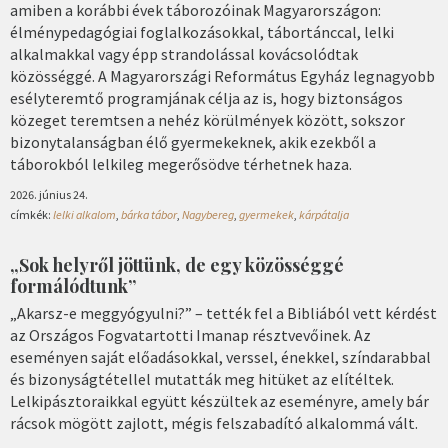
amiben a korábbi évek táborozóinak Magyarországon:
élménypedagógiai foglalkozásokkal, tábortánccal, lelki
alkalmakkal vagy épp strandolással kovácsolódtak
közösséggé. A Magyarországi Református Egyház legnagyobb
esélyteremtő programjának célja az is, hogy biztonságos
közeget teremtsen a nehéz körülmények között, sokszor
bizonytalanságban élő gyermekeknek, akik ezekből a
táborokból lelkileg megerősödve térhetnek haza.
2026. június 24.
címkék:
lelki alkalom
,
bárka tábor
,
Nagybereg
,
gyermekek
,
kárpátalja
„Sok helyről jöttünk, de egy közösséggé
formálódtunk”
„Akarsz-e meggyógyulni?” – tették fel a Bibliából vett kérdést
az Országos Fogvatartotti Imanap résztvevőinek. Az
eseményen saját előadásokkal, verssel, énekkel, színdarabbal
és bizonyságtétellel mutatták meg hitüket az elítéltek.
Lelkipásztoraikkal együtt készültek az eseményre, amely bár
rácsok mögött zajlott, mégis felszabadító alkalommá vált.