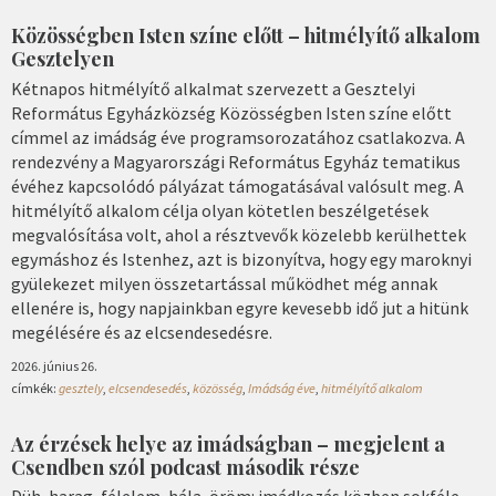
Közösségben Isten színe előtt – hitmélyítő alkalom
Gesztelyen
Kétnapos hitmélyítő alkalmat szervezett a Gesztelyi
Református Egyházközség Közösségben Isten színe előtt
címmel az imádság éve programsorozatához csatlakozva. A
rendezvény a Magyarországi Református Egyház tematikus
évéhez kapcsolódó pályázat támogatásával valósult meg. A
hitmélyítő alkalom célja olyan kötetlen beszélgetések
megvalósítása volt, ahol a résztvevők közelebb kerülhettek
egymáshoz és Istenhez, azt is bizonyítva, hogy egy maroknyi
gyülekezet milyen összetartással működhet még annak
ellenére is, hogy napjainkban egyre kevesebb idő jut a hitünk
megélésére és az elcsendesedésre.
2026. június 26.
címkék:
gesztely
,
elcsendesedés
,
közösség
,
Imádság éve
,
hitmélyítő alkalom
Az érzések helye az imádságban – megjelent a
Csendben szól podcast második része