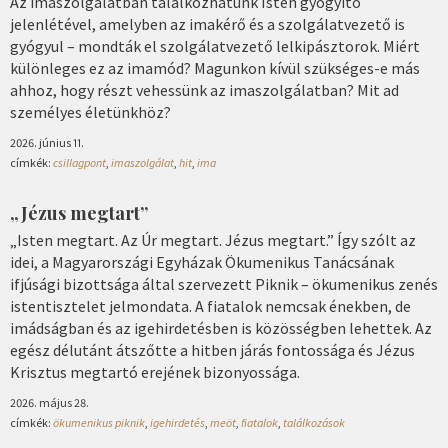
Az imaszolgálatban találkozhatunk Isten gyógyító
jelenlétével, amelyben az imakérő és a szolgálatvezető is
gyógyul – mondták el szolgálatvezető lelkipásztorok. Miért
különleges ez az imamód? Magunkon kívül szükséges-e más
ahhoz, hogy részt vehessünk az imaszolgálatban? Mit ad
személyes életünkhöz?
2026. június 11.
címkék:
csillagpont
,
imaszolgálat
,
hit
,
ima
„Jézus megtart”
„Isten megtart. Az Úr megtart. Jézus megtart.” Így szólt az
idei, a Magyarországi Egyházak Ökumenikus Tanácsának
ifjúsági bizottsága által szervezett Piknik – ökumenikus zenés
istentisztelet jelmondata. A fiatalok nemcsak énekben, de
imádságban és az igehirdetésben is közösségben lehettek. Az
egész délutánt átszőtte a hitben járás fontossága és Jézus
Krisztus megtartó erejének bizonyossága.
2026. május 28.
címkék:
ökumenikus piknik
,
igehirdetés
,
meöt
,
fiatalok
,
találkozások