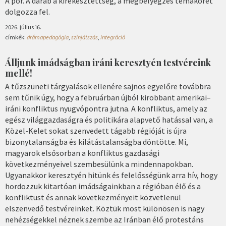
A pör. A darab a kirekesztettség, a megbélyegzés témakörét
dolgozza fel.
2026. július 16.
címkék:
drámapedagógia
,
színjátszás
,
integráció
Álljunk imádságban iráni keresztyén testvéreink
mellé!
A tűzszüneti tárgyalások ellenére sajnos egyelőre továbbra
sem tűnik úgy, hogy a februárban újból kirobbant amerikai–
iráni konfliktus nyugvópontra jutna. A konfliktus, amely az
egész világgazdaságra és politikára alapvető hatással van, a
Közel-Kelet sokat szenvedett tágabb régióját is újra
bizonytalanságba és kilátástalanságba döntötte. Mi,
magyarok elsősorban a konfliktus gazdasági
következményeivel szembesülünk a mindennapokban.
Ugyanakkor keresztyén hitünk és felelősségünk arra hív, hogy
hordozzuk kitartóan imádságainkban a régióban élő és a
konfliktust és annak következményeit közvetlenül
elszenvedő testvéreinket. Köztük most különösen is nagy
nehézségekkel néznek szembe az Iránban élő protestáns