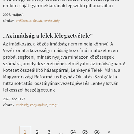
embert saját gyermekkorának legszebb pillanataihoz.
2026. május 1.
címkék:
erdőkertes
,
óvoda
,
varázsvilág
„Az imádság a lélek lélegzetvétele”
Az imádkozás, a közös imádság nem mindig könnyű. A
Vezérfonal a közösségi imádsághoz című imafüzet ezen
próbál segíteni, mintát nyújtva mindazon közösségek
számára, amelyek szeretnének elmélyülni az imádságban. A
kötetet összeállító házaspárral, Lenkeyné Teleki Mária, a
Magyarországi Református Egyház Oktatási Szolgálata
hittanoktatási osztályának vezetőjével és Lenkey István
lelkésszel beszélgettünk.
2026. április 27.
címkék:
imádság
,
könyvajánló
,
interjú
1
2
3
...
64
65
66
>