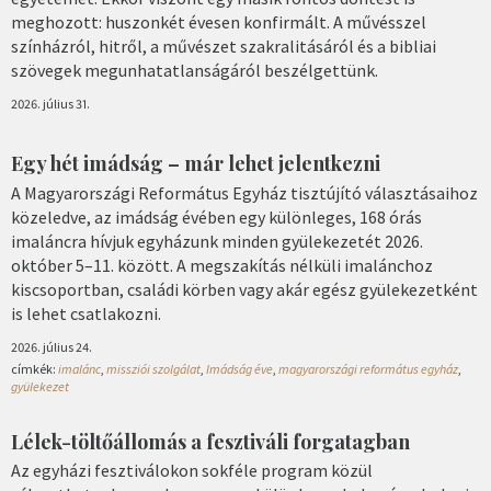
meghozott: huszonkét évesen konfirmált. A művésszel
színházról, hitről, a művészet szakralitásáról és a bibliai
szövegek megunhatatlanságáról beszélgettünk.
2026. július 31.
Egy hét imádság – már lehet jelentkezni
A Magyarországi Református Egyház tisztújító választásaihoz
közeledve, az imádság évében egy különleges, 168 órás
imaláncra hívjuk egyházunk minden gyülekezetét 2026.
október 5–11. között. A megszakítás nélküli imalánchoz
kiscsoportban, családi körben vagy akár egész gyülekezetként
is lehet csatlakozni.
2026. július 24.
címkék:
imalánc
,
missziói szolgálat
,
Imádság éve
,
magyarországi református egyház
,
gyülekezet
Lélek-töltőállomás a fesztiváli forgatagban
Az egyházi fesztiválokon sokféle program közül