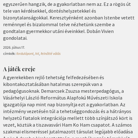
egyszerűen hangzik, de a gyakorlatban nem az. Ez a rögös út
tele van kérdésekkel, döntéshelyzetekkel és
bizonytalanságokkal. Keresztyénként azonban Istenbe vetett
reménnyel és bizalommal telve nézhetünk szembe a
gondtalan gyermekkor utáni éveinkkel. Dobán Vivien
gondolatai.
2026. július 17.
címkék:
fordulópont
,
hit
,
felnőtté válás
A játék ereje
A gyerekekben rejlő tehetség felfedezésében és
kibontakoztatásában hatalmas szerepük van a
pedagógusoknak. Demarcsek Zsuzsa mesterpedagógus, a
Vásárhelyi László Református Alapfokú Művészeti Iskola
igazgatója nap mint nap bizonyítja ezt a gyakorlatban. Az
intézmény vezetésén túl a tehetséggondozás és a hátrányos
helyzetű fiatalok integrációja mellett több színjátszó kört is
vezet, köztük a tiszavasvári Ham Ko Ham csapatot. A számos
szakmai elismeréssel jutalmazott társulat legújabb előadása