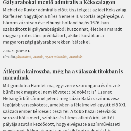
Gályarabokat mentő admirális a Kékszalagon
Michiel de Ruyter admirális előtt tisztelgett az idei Kékszalag
Raiffeisen Nagydíjon a híres Nemere II. vitorlás legénysége. A
háromszázötven éve elhunyt holland hajós 1676-ban
szabadított ki gályarabságából huszonhat, életben maradt
magyar protestáns prédikátort, akiket korábban a
magyarországi gályarabperekben ítéltek el.
2026. augusztus 1.
címkék:
gályarabok
,
vitorlás
,
ruyter admirális
,
vitorlázás
Átlépni a kairoszba, még ha a válaszok titokban is
maradnak
Mit gondolna Hamlet ma, egyszerre szorongana és érezné
bűnösnek magát el nem követett bűnökért is? Üzenet
Helsingőrből címmel jelent meg Lázár Balázs színművész
legújabb verseskötete, amelyben a félelmeivel együtt élő XXI.
századi ember kérdéseit teszi fel. A több hazai televíziós
sorozatból ismert, színházi és filmes alkotó írói, költői
pályája azután kezdődött, hogy elvégezte a színművészeti
egyetemet. Ekkor viszont egy másik fontos döntést is