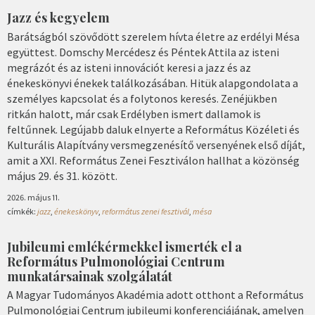
Jazz és kegyelem
Barátságból szövődött szerelem hívta életre az erdélyi Mésa
együttest. Domschy Mercédesz és Péntek Attila az isteni
megrázót és az isteni innovációt keresi a jazz és az
énekeskönyvi énekek találkozásában. Hitük alapgondolata a
személyes kapcsolat és a folytonos keresés. Zenéjükben
ritkán halott, már csak Erdélyben ismert dallamok is
feltűnnek. Legújabb daluk elnyerte a Református Közéleti és
Kulturális Alapítvány versmegzenésítő versenyének első díját,
amit a XXI. Református Zenei Fesztiválon hallhat a közönség
május 29. és 31. között.
2026. május 11.
címkék:
jazz
,
énekeskönyv
,
református zenei fesztivál
,
mésa
Jubileumi emlékérmekkel ismerték el a
Református Pulmonológiai Centrum
munkatársainak szolgálatát
A Magyar Tudományos Akadémia adott otthont a Református
Pulmonológiai Centrum jubileumi konferenciájának, amelyen