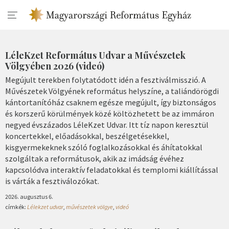
LéleKzet Református Udvar a Művészetek
Völgyében 2026 (videó)
Megújult terekben folytatódott idén a fesztiválmisszió. A
Művészetek Völgyének református helyszíne, a taliándörögdi
kántortanítóház csaknem egésze megújult, így biztonságos
és korszerű körülmények közé költözhetett be az immáron
negyed évszázados LéleKzet Udvar. Itt tíz napon keresztül
koncertekkel, előadásokkal, beszélgetésekkel,
kisgyermekeknek szóló foglalkozásokkal és áhítatokkal
szolgáltak a reformátusok, akik az imádság évéhez
kapcsolódva interaktív feladatokkal és templomi kiállítással
is várták a fesztiválozókat.
2026. augusztus 6.
címkék:
Lélekzet udvar
,
művészetek völgye
,
videó