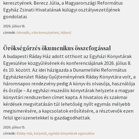
keresztyének. Berecz Júlia, a Magyarországi Református
Egyház Zsinati Hivatalának külügyi osztályvezetőjének
gondolatai.
2026. július 16.
címkék:
támadás
,
iráni keresztyének
,
háború
Örökségőrzés ökumenikus összefogással
A budapesti Ráday Ház adott otthont az Egyházi Könyvtárak
Egyesülése közgyűlésének és konferenciájának 2026. július 8.
és 10. között. Az idei házigazda a Dunamelléki Református
Egyházkerület Ráday Gyűjteményének Ráday Könyvtára volt, a
háromnapos rendezvény pedig A könyv és olvasója, használója
és őrzője – Az egyházi muzeális könyvtárak helyzete a magyar
könyvtári rendszerben címet kapta. A hivatalos és szakmai
kérdések megvitatásán túl lehetőség nyílt egymás mélyebb
megismerésére, a kapcsolatok erősítésére, a résztvevők ezen
felül igei üzenetekkel is gazdagodhattak.
2026. július 15.
címkék:
Ráday-ház
,
könyvtár
,
egyházi könyvtárak egyesülése