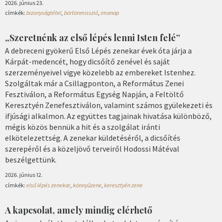
2026. június 23.
címkék:
bizonyságtétel
,
börtönmisszió
,
imanap
„Szeretnénk az első lépés lenni Isten felé”
A debreceni gyökerű Első Lépés zenekar évek óta járja a
Kárpát-medencét, hogy dicsőítő zenével és saját
szerzeményeivel vigye közelebb az embereket Istenhez.
Szolgáltak már a Csillagponton, a Református Zenei
Fesztiválon, a Református Egység Napján, a Feltöltő
Keresztyén Zenefesztiválon, valamint számos gyülekezeti és
ifjúsági alkalmon. Az együttes tagjainak hivatása különböző,
mégis közös bennük a hit és a szolgálat iránti
elkötelezettség. A zenekar küldetéséről, a dicsőítés
szerepéről és a közeljövő terveiről Hodossi Mátéval
beszélgettünk.
2026. június 12.
címkék:
első lépés zenekar
,
könnyűzene
,
keresztyén zene
A kapcsolat, amely mindig elérhető