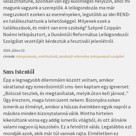
választhatunk, azonban van egy különleges helyszín, ahol mi
magunk vagyunk a szereplők. A lelkigondozás ma már
megszokott ezeken az eseményeken, legutóbb az idei REND-
en találkozhattunk a lehetőséggel. Milyenek ezek a
találkozások, és miért van erre szükség? Szépné Czippán
Noémi lelkipásztort, a Dunántúli Református Lelkigondozói
Szolgálat vezetőjét kérdeztük a fesztiváli jelenlétről.
2026. július 22.
címkék:
lelkigondozás
,
rend fesztivál
,
dunántúli református lelkigondozói szolgálat
Sms Istentől
Épp a legnagyobb dilemmáim között voltam, amikor
váratlanul egy ismerősömtől sms-ben kaptam egy igeverset:
„Bölccsé teszlek, és megtanítalak, melyik úton kell járnod...”
Úgy éreztem, maga Isten üzent nekem. Bizonyára sokan
ismerik az élményt, amikor a húszas éveinkben egyik napról a
másikra minden bizonytalanná válik. Mintha hirtelen
kikerültünk volna egy addig ismerős világból, és ott állnánk
valami nagyon új küszöbén. Ez a felnőtté válás. Legalábbis ezt
mondják azok, akik már túl vannak rajta. Elméletben ez