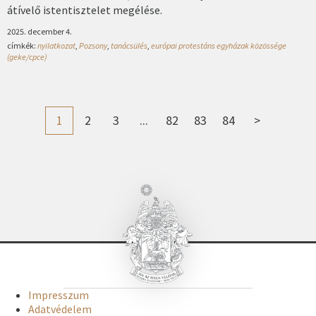
átívelő istentisztelet megélése.
2025. december 4.
címkék:
nyilatkozat
,
Pozsony
,
tanácsülés
,
európai protestáns egyházak közössége
(geke/cpce)
1
2
3
...
82
83
84
>
Impresszum
Adatvédelem