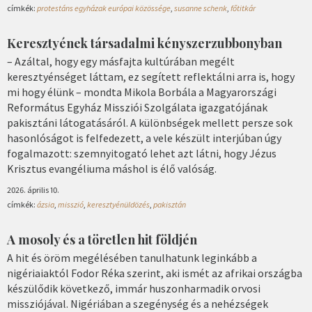
címkék:
protestáns egyházak európai közössége
,
susanne schenk
,
főtitkár
Keresztyének társadalmi kényszerzubbonyban
– Azáltal, hogy egy másfajta kultúrában megélt
keresztyénséget láttam, ez segített reflektálni arra is, hogy
mi hogy élünk – mondta Mikola Borbála a Magyarországi
Református Egyház Missziói Szolgálata igazgatójának
pakisztáni látogatásáról. A különbségek mellett persze sok
hasonlóságot is felfedezett, a vele készült interjúban úgy
fogalmazott: szemnyitogató lehet azt látni, hogy Jézus
Krisztus evangéliuma máshol is élő valóság.
2026. április 10.
címkék:
ázsia
,
misszió
,
keresztyénüldözés
,
pakisztán
A mosoly és a töretlen hit földjén
A hit és öröm megélésében tanulhatunk leginkább a
nigériaiaktól Fodor Réka szerint, aki ismét az afrikai országba
készülődik következő, immár huszonharmadik orvosi
missziójával. Nigériában a szegénység és a nehézségek