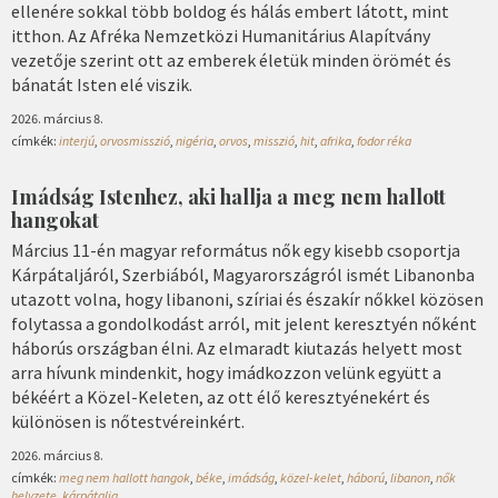
ellenére sokkal több boldog és hálás embert látott, mint
itthon. Az Afréka Nemzetközi Humanitárius Alapítvány
vezetője szerint ott az emberek életük minden örömét és
bánatát Isten elé viszik.
2026. március 8.
címkék:
interjú
,
orvosmisszió
,
nigéria
,
orvos
,
misszió
,
hit
,
afrika
,
fodor réka
Imádság Istenhez, aki hallja a meg nem hallott
hangokat
Március 11-én magyar református nők egy kisebb csoportja
Kárpátaljáról, Szerbiából, Magyarországról ismét Libanonba
utazott volna, hogy libanoni, szíriai és északír nőkkel közösen
folytassa a gondolkodást arról, mit jelent keresztyén nőként
háborús országban élni. Az elmaradt kiutazás helyett most
arra hívunk mindenkit, hogy imádkozzon velünk együtt a
békéért a Közel-Keleten, az ott élő keresztyénekért és
különösen is nőtestvéreinkért.
2026. március 8.
címkék:
meg nem hallott hangok
,
béke
,
imádság
,
közel-kelet
,
háború
,
libanon
,
nők
helyzete
,
kárpátalja