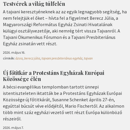
Testvérek a világ túlfelén
A tajvani keresztyéneknek az az egyik legnagyobb segítség, ha
nem felejtjük el őket – hívta fel a figyelmet Berecz Júlia, a
Magyarországi Református Egyház Zsinati Hivatalának
külügyi osztályvezetője, aki nemrég tért vissza Tajvanról. A
Tajvani Ökumenikus Fórumon és a Tajvani Presbiteriánus
Egyház zsinatán vett részt.
2026. május 16.
címkék:
ázsia
,
berecz júlia
,
tajvani presbiteriánus egyház
,
tajvan
Új főtitkár a Protestáns Egyházak Európai
Közössége élén
A bécsi evangélikus templomban tartott ünnepi
istentiszteleten iktatták be a Protestáns Egyházak Európai
Közössége új főtitkárát, Susanne Schenket április 27-én,
egyúttal búcsút véve elődjétől, Mario Fischertől. Az alkalmon
több mint száz egyházi vezető vett részt Európa különböző
részeiről.
2026. május 7.