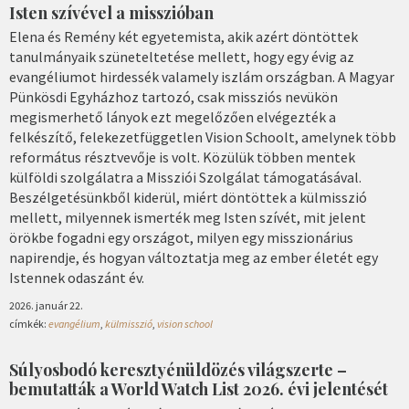
Isten szívével a misszióban
Elena és Remény két egyetemista, akik azért döntöttek
tanulmányaik szüneteltetése mellett, hogy egy évig az
evangéliumot hirdessék valamely iszlám országban. A Magyar
Pünkösdi Egyházhoz tartozó, csak missziós nevükön
megismerhető lányok ezt megelőzően elvégezték a
felkészítő, felekezetfüggetlen Vision Schoolt, amelynek több
református résztvevője is volt. Közülük többen mentek
külföldi szolgálatra a Missziói Szolgálat támogatásával.
Beszélgetésünkből kiderül, miért döntöttek a külmisszió
mellett, milyennek ismerték meg Isten szívét, mit jelent
örökbe fogadni egy országot, milyen egy misszionárius
napirendje, és hogyan változtatja meg az ember életét egy
Istennek odaszánt év.
2026. január 22.
címkék:
evangélium
,
külmisszió
,
vision school
Súlyosbodó keresztyénüldözés világszerte –
bemutatták a World Watch List 2026. évi jelentését