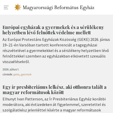
Európai egyházak a gyermekek és a sérülékeny
helyzetben lévő felnőttek védelme mellett
Az Európai Protestáns Egyházak Közösség (GEKE) 2026. június
19–21-én Varsóban tartott konferenciát a tagegyházai
részvételével a gyermekekkel és a sérülékeny helyzetben lévő
felnőttekkel szemben az egyházakban elkövetett szexuális
visszaélésekről.
2026. július 1.
címkék:
geke
,
gyermek
Egy ír presbiteriánus lelkész, aki otthonra talált a
magyar reformátusok között
Elhunyt Ivan Patterson, az Ír Presbiteriánus Egyház korábbi
moderátora, aki évtizedeken át figyelemmel, szeretettel és
szolgálatkész jelenléttel kísérte a magyar reformátusok