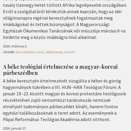
tavaly tizenegy hetet töltött Afrika legnépesebb országában.
Erről a szolgálatáról kérdeztük annak kapcsán, hogy az idei
világimanapra nigériai keresztyének fogalmaztak meg
imádságokat és tettek bizonyságot. A Magyarországi
Egyházak Ökumenikus Tanácsának női missziója március 6-ra
hirdette meg a közös imádságra hívó alkalmat.
2026. március 2.
címkék:
keresztyének
,
meöt
,
világimanap
,
misszió
A béke teológiai értelmezése a magyar-koreai
párbeszédben
A béke keresztyén értelmezését vizsgálta a héber és görög
hagyományok tükrében a VII. HUN–HAN Teológiai Fórum. A
január 19–23. között magyar és koreai protestáns teológusok
részvételével zajló nemzetközi tanácskozás nemcsak
elmélyült tudományos párbeszédet kínált, hanem fontos
egyházi találkozásoknak is teret adott. Az eseménynek a
Pápai Református Teológiai Akadémia adott otthont.
2026. január 27.