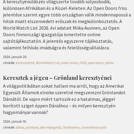
A keresztyénüldözés világszerte tovább súlyosbodik,
különösen Afrikában és a Közel-Keleten. Az Open Doors friss
jelentése szerint egyre több országban válik mindennapossá a
hitük miatt elszenvedett erőszak és megkülönböztetés. A
World Watch List 2026. évi adatait Miika Auvinen, az Open
Doors finnországi igazgatója ismertette online
sajtótájékoztatón. A jelentés egyszerre tájékoztatás,
valamint felhívás imádságra és felelősségvállalásra.
2026. január 20.
címkék:
keresztyénül
,
World Watch List
,
közel-kelet
,
2026
,
open doors
,
afrika
Keresztek a jégen – Grönland keresztyénei
A világpolitikában sokat hallani ma arról, hogy az Amerikai
Egyesült Államok elnöke szeretné megszerezni Grönlandot
Dániától. De vajon miért tartozik ez a hatalmas, jéggel
borított sziget éppen Dániához – és milyen keresztyén
hagyományai vannak?
2026. január 19.
címkék:
dánia
,
grönland
,
dán népegyház
,
Történelem
,
ismeretterjesztés