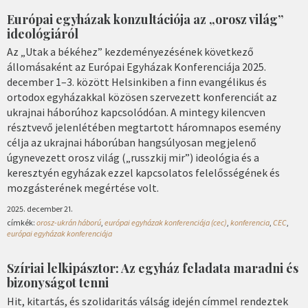
Európai egyházak konzultációja az „orosz világ”
ideológiáról
Az „Utak a békéhez” kezdeményezésének következő
állomásaként az Európai Egyházak Konferenciája 2025.
december 1–3. között Helsinkiben a finn evangélikus és
ortodox egyházakkal közösen szervezett konferenciát az
ukrajnai háborúhoz kapcsolódóan. A mintegy kilencven
résztvevő jelenlétében megtartott háromnapos esemény
célja az ukrajnai háborúban hangsúlyosan megjelenő
úgynevezett orosz világ („russzkij mir”) ideológia és a
keresztyén egyházak ezzel kapcsolatos felelősségének és
mozgásterének megértése volt.
2025. december 21.
címkék:
orosz-ukrán háború
,
európai egyházak konferenciája (cec)
,
konferencia
,
CEC
,
európai egyházak konferenciája
Szíriai lelkipásztor: Az egyház feladata maradni és
bizonyságot tenni
Hit, kitartás, és szolidaritás válság idején címmel rendeztek