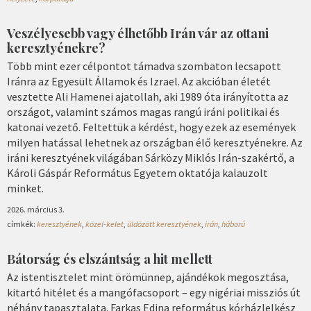
Veszélyesebb vagy élhetőbb Irán vár az ottani
keresztyénekre?
Több mint ezer célpontot támadva szombaton lecsapott
Iránra az Egyesült Államok és Izrael. Az akcióban életét
vesztette Ali Hamenei ajatollah, aki 1989 óta irányította az
országot, valamint számos magas rangú iráni politikai és
katonai vezető. Feltettük a kérdést, hogy ezek az események
milyen hatással lehetnek az országban élő keresztyénekre. Az
iráni keresztyének világában Sárközy Miklós Irán-szakértő, a
Károli Gáspár Református Egyetem oktatója kalauzolt
minket.
2026. március 3.
címkék:
keresztyének
,
közel-kelet
,
üldözött keresztyének
,
irán
,
háború
Bátorság és elszántság a hit mellett
Az istentisztelet mint örömünnep, ajándékok megosztása,
kitartó hitélet és a mangófacsoport – egy nigériai missziós út
néhány tapasztalata. Farkas Edina református kórházlelkész