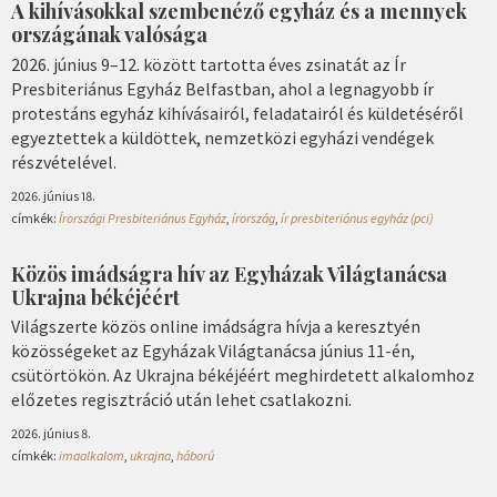
A kihívásokkal szembenéző egyház és a mennyek
országának valósága
2026. június 9–12. között tartotta éves zsinatát az Ír
Presbiteriánus Egyház Belfastban, ahol a legnagyobb ír
protestáns egyház kihívásairól, feladatairól és küldetéséről
egyeztettek a küldöttek, nemzetközi egyházi vendégek
részvételével.
2026. június 18.
címkék:
Írországi Presbiteriánus Egyház
,
írország
,
ír presbiteriánus egyház (pci)
Közös imádságra hív az Egyházak Világtanácsa
Ukrajna békéjéért
Világszerte közös online imádságra hívja a keresztyén
közösségeket az Egyházak Világtanácsa június 11-én,
csütörtökön. Az Ukrajna békéjéért meghirdetett alkalomhoz
előzetes regisztráció után lehet csatlakozni.
2026. június 8.
címkék:
imaalkalom
,
ukrajna
,
háború