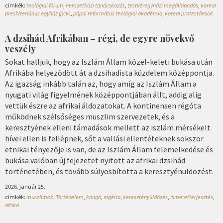
címkék:
teológiai fórum
,
nemzetközi tanácskozás
,
testvéregyházi megállapodás
,
koreai
presbiteriánus egyház (pck)
,
pápai református teológiai akadémia
,
koreai protestánsok
A dzsihád Afrikában – régi, de egyre növekvő
veszély
Sokat halljuk, hogy az Iszlám Állam közel-keleti bukása után
Afrikába helyeződött át a dzsihadista küzdelem középpontja.
Az igazság inkább talán az, hogy amíg az Iszlám Állam a
nyugati világ figyelmének középpontjában állt, addig alig
vettük észre az afrikai áldozatokat. A kontinensen régóta
működnek szélsőséges muszlim szervezetek, és a
keresztyének elleni támadások mellett az iszlám mérsékelt
hívei ellen is fellépnek, sőt a vallási ellentéteknek sokszor
etnikai tényezője is van, de az Iszlám Állam felemelkedése és
bukása valóban új fejezetet nyitott az afrikai dzsihád
történetében, és tovább súlyosbította a keresztyénüldözést.
2026. január 25.
címkék:
muszlimok
,
Történelem
,
kongó
,
nigéria
,
keresztényüldözés
,
ismeretterjesztés
,
afrika