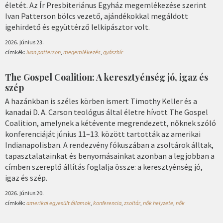
életét. Az Ír Presbiteriánus Egyház megemlékezése szerint
Ivan Patterson bölcs vezető, ajándékokkal megáldott
igehirdető és együttérző lelkipásztor volt.
2026. június 23.
címkék:
ivan patterson
,
megemlékezés
,
gyászhír
The Gospel Coalition: A keresztyénség jó, igaz és
szép
A hazánkban is széles körben ismert Timothy Keller és a
kanadai D. A. Carson teológus által életre hívott The Gospel
Coalition, amelynek a kétévente megrendezett, nőknek szóló
konferenciáját június 11–13. között tartották az amerikai
Indianapolisban. A rendezvény fókuszában a zsoltárok álltak,
tapasztalatainkat és benyomásainkat azonban a legjobban a
címben szereplő állítás foglalja össze: a keresztyénség jó,
igaz és szép.
2026. június 20.
címkék:
amerikai egyesült államok
,
konferencia
,
zsoltár
,
nők helyzete
,
nők