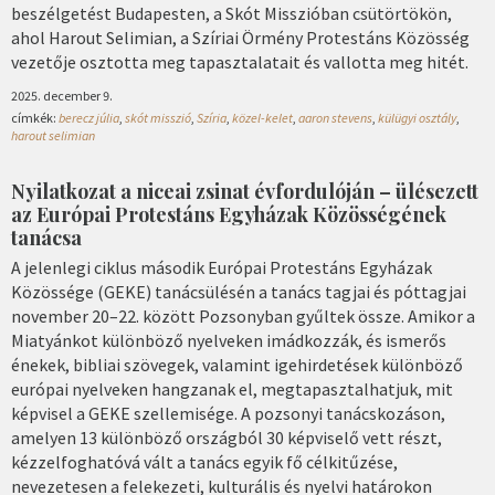
beszélgetést Budapesten, a Skót Misszióban csütörtökön,
ahol Harout Selimian, a Szíriai Örmény Protestáns Közösség
vezetője osztotta meg tapasztalatait és vallotta meg hitét.
2025. december 9.
címkék:
berecz júlia
,
skót misszió
,
Szíria
,
közel-kelet
,
aaron stevens
,
külügyi osztály
,
harout selimian
Nyilatkozat a niceai zsinat évfordulóján – ülésezett
az Európai Protestáns Egyházak Közösségének
tanácsa
A jelenlegi ciklus második Európai Protestáns Egyházak
Közössége (GEKE) tanácsülésén a tanács tagjai és póttagjai
november 20–22. között Pozsonyban gyűltek össze. Amikor a
Miatyánkot különböző nyelveken imádkozzák, és ismerős
énekek, bibliai szövegek, valamint igehirdetések különböző
európai nyelveken hangzanak el, megtapasztalhatjuk, mit
képvisel a GEKE szellemisége. A pozsonyi tanácskozáson,
amelyen 13 különböző országból 30 képviselő vett részt,
kézzelfoghatóvá vált a tanács egyik fő célkitűzése,
nevezetesen a felekezeti, kulturális és nyelvi határokon