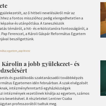
ete
 gyülekezetét, az ő hitbeli nevelésükről már az
Ehhez a fontos misszióhoz pedig elengedhetetlen a
képzése és utánpótlása. A taneszközök
atás témáiról, a hit- és erkölcstanóra fontosságáról, a
 Pap Ferenccel, a Károli Gáspár Református Egyetem
jával beszélgettünk.
ormátus egyetem
,
pap ferenc
Károlin a jobb gyülekezet- és
dzselésért
zetés és gazdálkodás szaktanácsadói továbbképzés
formátus Egyetemen idén februárban. A szak elvégzését
oknak, intézményfenntartó egyházközségek
házi intézmények vezetőinek kínálja az egyetem, számos
ora bevetésével. A részleteket Lentner Csaba
ügytan professzorától tudtuk meg.