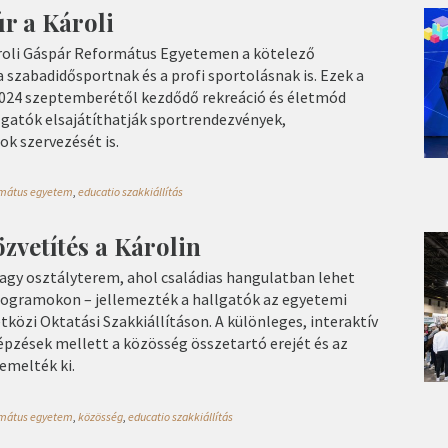
úr a Károli
roli Gáspár Református Egyetemen a kötelező
 szabadidősportnak és a profi sportolásnak is. Ezek a
2024 szeptemberétől kezdődő rekreáció és életmód
lgatók elsajátíthatják sportrendezvények,
k szervezését is.
ormátus egyetem
,
educatio szakkiállítás
özvetítés a Károlin
nagy osztályterem, ahol családias hangulatban lehet
 programokon – jellemezték a hallgatók az egyetemi
közi Oktatási Szakkiállításon. A különleges, interaktív
zések mellett a közösség összetartó erejét és az
emelték ki.
ormátus egyetem
,
közösség
,
educatio szakkiállítás