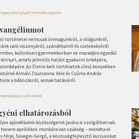
 lapja
,
károli gáspár református egyetem
 evangéliumot
yű történetei nemcsak önmagunkról, a világunkról,
ánk való viszonyáról, szándékairól és cselekvéséről
z ember, különösen gyermekkorban ne maradjon egyedül
ménnyel, amely jelentős hatást gyakorol önképére,
istenképére. Az Életre kelt történetek című könyvében
 Kustárné Almási Zsuzsanna. Vele és Csűrös András
tünk a bábozásról, annak hatásáról.
mapedagógia
,
csűrös andrás
gyéni elhatározásból
yes ajándékaink közösségeink javára is szolgálhatnak.
 hanem aprólékos munkára van szükség – mondta el
s férje, Süveges Gergő, a közösségfejlesztő kurzusokat