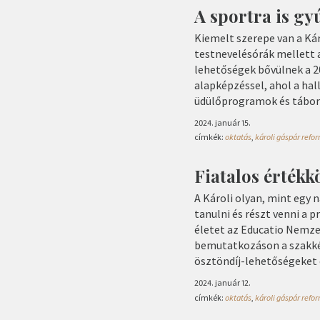
A sportra is gy
Kiemelt szerepe van a Ká
testnevelésórák mellett a
lehetőségek bővülnek a 
alapképzéssel, ahol a hal
üdülőprogramok és táboro
2024. január 15.
címkék:
oktatás
,
károli gáspár ref
Fiatalos értékk
A Károli olyan, mint egy 
tanulni és részt venni a
életet az Educatio Nemzet
bemutatkozáson a szakkép
ösztöndíj-lehetőségeket 
2024. január 12.
címkék:
oktatás
,
károli gáspár ref