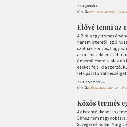
2024. január 4.
címkék:
lentner csaba
,
reformátusok
Élővé tenni az
A Biblia egyetemes érvén
hanem Istenről, az ő hozz
szólnak. Fontos, hogy a
a történetekben átélt él
önbecsülésére, kialakuló 
ezeket fejti ki a szerző,
lelkipásztorral beszélget
2023. december 25.
címkék:
biblia
,
hiszed vagy sem
,
drá
Közös termés e
Az Istentől kapott személ
Ehhez nem nagy dobásra,
Süvegesné Rudan Margit é