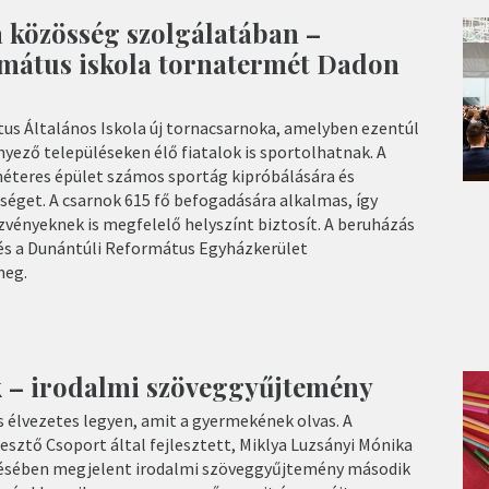
 közösség szolgálatában –
rmátus iskola tornatermét Dadon
tus Általános Iskola új tornacsarnoka, amelyben ezentúl
rnyező településeken élő fiatalok is sportolhatnak. A
éteres épület számos sportág kipróbálására és
séget. A csarnok 615 fő befogadására alkalmas, így
dezvényeknek is megfelelő helyszínt biztosít. A beruházás
s a Dunántúli Református Egyházkerület
meg.
 – irodalmi szöveggyűjtemény
s élvezetes legyen, amit a gyermekének olvas. A
sztő Csoport által fejlesztett, Miklya Luzsányi Mónika
ztésében megjelent irodalmi szöveggyűjtemény második