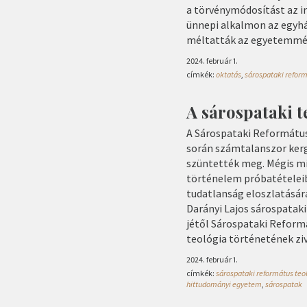
a törvénymódosítást az i
ünnepi alkalmon az egyhá
méltatták az egyetemmé 
2024. február 1.
címkék:
oktatás
,
sárospataki refor
A sárospataki t
A Sárospataki Református
során számtalanszor kerg
szüntették meg. Mégis mi
történelem próbatételeib
tudatlanság eloszlatásár
Darányi Lajos sárospataki 
jétől Sárospataki Refor
teológia történetének zi
2024. február 1.
címkék:
sárospataki református teo
hittudományi egyetem
,
sárospatak