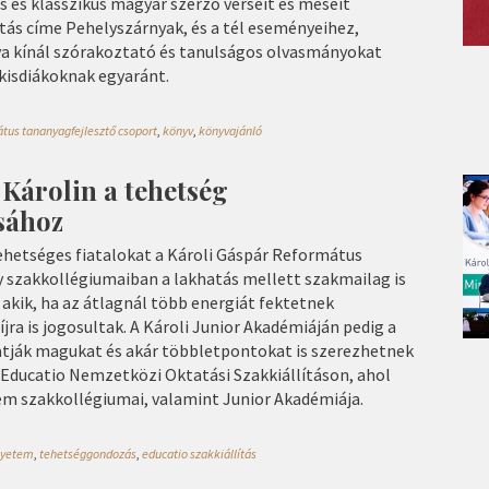
 és klasszikus magyar szerző verseit és meséit
tás címe Pehelyszárnyak, és a tél eseményeihez,
a kínál szórakoztató és tanulságos olvasmányokat
kisdiákoknak egyaránt.
tus tananyagfejlesztő csoport
,
könyv
,
könyvajánló
Károlin a tehetség
sához
hetséges fiatalokat a Károli Gáspár Református
szakkollégiumaiban a lakhatás mellett szakmailag is
 akik, ha az átlagnál több energiát fektetnek
ra is jogosultak. A Károli Junior Akadémiáján pedig a
atják magukat és akár többletpontokat is szerezhetnek
az Educatio Nemzetközi Oktatási Szakkiállításon, ahol
m szakkollégiumai, valamint Junior Akadémiája.
egyetem
,
tehetséggondozás
,
educatio szakkiállítás