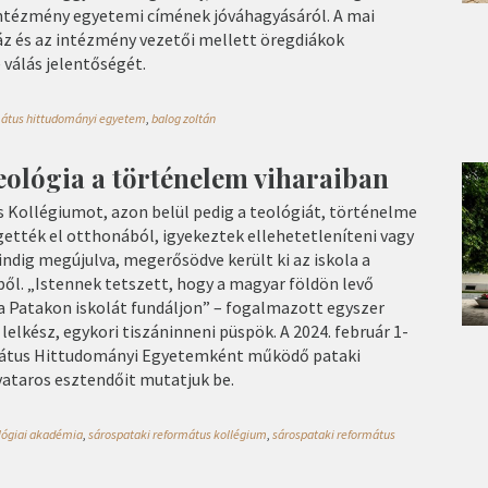
ntézmény egyetemi címének jóváhagyásáról. A mai
z és az intézmény vezetői mellett öregdiákok
válás jelentőségét.
mátus hittudományi egyetem
,
balog zoltán
eológia a történelem viharaiban
 Kollégiumot, azon belül pedig a teológiát, történelme
ették el otthonából, igyekeztek ellehetetleníteni vagy
ndig megújulva, megerősödve került ki az iskola a
ől. „Istennek tetszett, hogy a magyar földön levő
a Patakon iskolát fundáljon” – fogalmazott egyszer
lelkész, egykori tiszáninneni püspök. A 2024. február 1-
mátus Hittudományi Egyetemként működő pataki
vataros esztendőit mutatjuk be.
lógiai akadémia
,
sárospataki református kollégium
,
sárospataki református