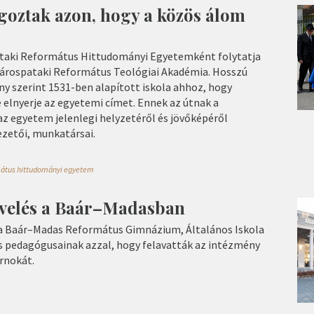
goztak azon, hogy a közös álom
ataki Református Hittudományi Egyetemként folytatja
Sárospataki Református Teológiai Akadémia. Hosszú
y szerint 1531-ben alapított iskola ahhoz, hogy
 elnyerje az egyetemi címet. Ennek az útnak a
az egyetem jelenlegi helyzetéről és jövőképéről
zetői, munkatársai.
mátus hittudományi egyetem
nevelés a Baár–Madasban
 a Baár–Madas Református Gimnázium, Általános Iskola
és pedagógusainak azzal, hogy felavatták az intézmény
rnokát.