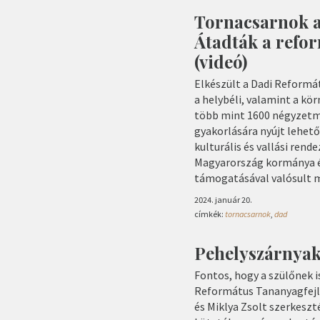
Tornacsarnok a
Átadták a refo
(videó)
Elkészült a Dadi Reformá
a helybéli, valamint a kö
több mint 1600 négyzetm
gyakorlására nyújt lehető
kulturális és vallási ren
Magyarország kormánya é
támogatásával valósult 
2024. január 20.
címkék:
tornacsarnok
,
dad
Pehelyszárnyak
Fontos, hogy a szülőnek i
Református Tananyagfejle
és Miklya Zsolt szerkes