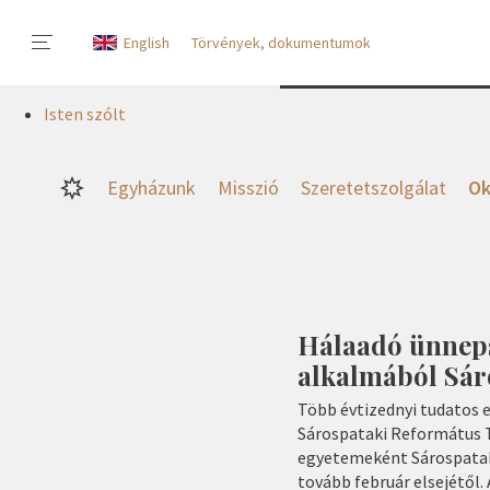
English
Törvények, dokumentumok
Isten szólt
Egyházunk
Misszió
Szeretetszolgálat
Ok
Hálaadó ünnep
alkalmából Sá
Több évtizednyi tudatos 
Sárospataki Református 
egyetemeként Sárospata
tovább február elsejétől.