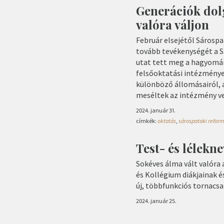
Generációk dol
valóra váljon
Február elsejétől Sárosp
tovább tevékenységét a 
utat tett meg a hagyomán
felsőoktatási intézménye
különböző állomásairól, 
meséltek az intézmény ve
2024. január 31.
címkék:
oktatás
,
sárospataki refor
Test- és lélek
Sokéves álma vált valóra
és Kollégium diákjainak 
új, többfunkciós tornacsa
2024. január 25.