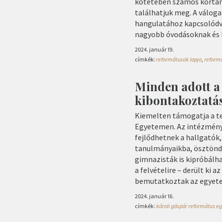
kötetében számos kortárs
találhatjuk meg. A váloga
hangulatához kapcsolódv
nagyobb óvodásoknak és 
2024. január 19.
címkék:
reformátusok lapja
,
reformá
Minden adott a 
kibontakoztatá
Kiemelten támogatja a te
Egyetemen. Az intézmény 
fejlődhetnek a hallgatók,
tanulmányaikba, ösztöndíj
gimnazisták is kipróbálh
a felvételire – derült ki 
bemutatkoztak az egyete
2024. január 16.
címkék:
károli gáspár református 